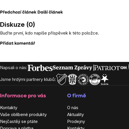
Předchozí článek
Další článek
Diskuze (0)
Buďte první, kdo napíše příspěvek k této položce.
Přidat komentář
Zápatí
Napsali o nás:
Jsme hrdými partnery klubů:
Informace pro vás
O firmě
Kontakty
O nás
Vaše oblíbené produkty
Aktuality
Nejčastěji se ptáte
Prodejny
Doprava a platba
Kontakty