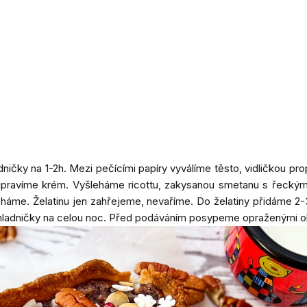
dničky na 1-2h. Mezi pečícími papíry vyválíme těsto, vidličkou p
připravíme krém. Vyšleháme ricottu, zakysanou smetanu s řeck
háme. Želatinu jen zahřejeme, nevaříme. Do želatiny přidáme 2
ladničky na celou noc. Před podáváním posypeme opraženými okv