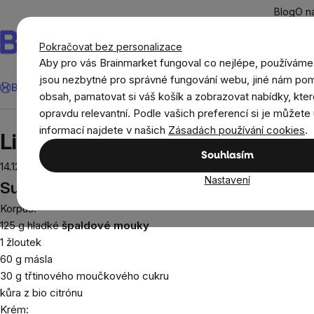
Přejít
Blog
O n
na
obsah
Pokračovat bez personalizace
Aby pro vás Brainmarket fungoval co nejlépe, používáme
Hledat
jsou nezbytné pro správné fungování webu, jiné nám pom
BrainMax®
Léto
Ušetři
Cíle
Doplňky stravy a výživa
Novi
obsah, pamatovat si váš košík a zobrazovat nabídky, kter
opravdu relevantní. Podle vašich preferencí si je můžete 
Recepty
Sladké recepty
Linecký čoko kol
informací najdete v našich
Zásadách používání cookies
.
Linecký čoko koláč
Souhlasím
14.12.2022
Nastavení
Suroviny:
Korpus:
125 g hladké
špaldové mouky
1 žloutek
60 g másla
30 g třtinového moučkového cukru
kůra z bio citrónu
Krém: