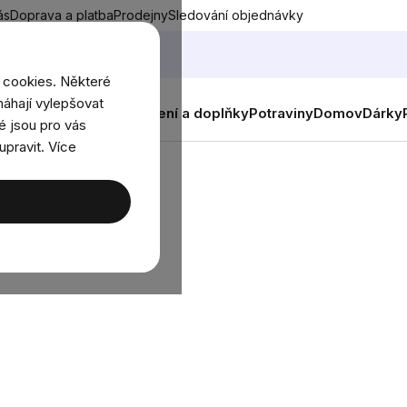
ás
Doprava a platba
Prodejny
Sledování objednávky
 cookies. Některé
áhají vylepšovat
nky
Muži
Ženy
Děti
Oblečení a doplňky
Potraviny
Domov
Dárky
é jsou pro vás
upravit. Více
áč