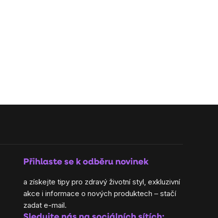
Přihlaste se k odběru novinek
a získejte tipy pro zdravý životní styl, exkluzivní
akce i informace o nových produktech – stačí
zadat e-mail.
Sledujte nás na sociálních sítích: