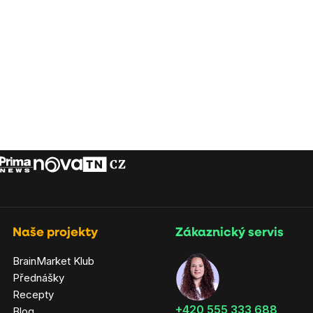
Naše projekty
Zákaznický servis
BrainMarket Klub
Přednášky
Recepty
‭+420 555 333 688
Blog