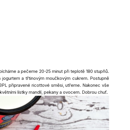
ropícháme a pečeme 20-25 minut při teplotě 180 stupňů.
ým jogurtem a třtinovým moučkovým cukrem. Postupně
-3PL připravené ricottové směsi, utřeme. Nakonec vše
ětními lístky mandlí, pekany a ovocem. Dobrou chuť.