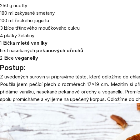
250 g ricotty
180 ml zakysané smetany
100 ml řeckého jogurtu
3 lžíce třtinového moučkového cukru
4 plátky želatiny
1 lžička
mleté vanilky
hrst nasekaných
pekanových ořechů
2 lžíce
veganelly
Postup:
Z uvedených surovin si připravíme těsto, které odložíme do chla
Použila jsem pečící plech o rozměrech 17x19 cm. Mezitím si 
přidáme vanilku, nasekané pekanové ořechy a veganellu. Promíc
spolu promícháme a vylijeme na upečený korpus. Odložíme do ch