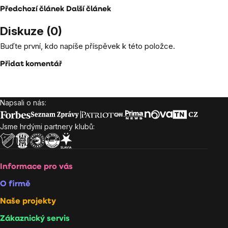
Předchozí článek
Další článek
Diskuze (0)
Buďte první, kdo napíše příspěvek k této položce.
Přidat komentář
Napsali o nás:
Zápatí
Jsme hrdými partnery klubů:
Informace pro vás
O firmě
Naše projekty
Zákaznický servis