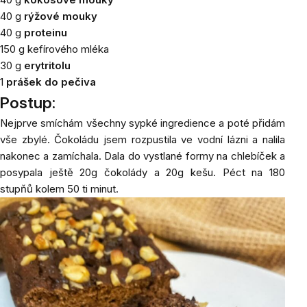
40 g
rýžové mouky
40 g
proteinu
150 g kefírového mléka
30 g
erytritolu
1
prášek do pečiva
Postup:
Nejprve smíchám všechny sypké ingredience a poté přidám
vše zbylé. Čokoládu jsem rozpustila ve vodní lázni a nalila
nakonec a zamíchala. Dala do vystlané formy na chlebíček a
posypala ještě 20g čokolády a 20g kešu. Péct na 180
stupňů kolem 50 ti minut.