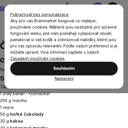
Přejít
Nákupní
na
košík
Pokračovat bez personalizace
obsah
Aby pro vás Brainmarket fungoval co nejlépe,
používáme cookies. Některé jsou nezbytné pro správné
fungování webu, jiné nám pomáhají vylepšovat obsah,
Recepty
Snídaně
Čokoládovo banánový chlebíček
pamatovat si váš košík a zobrazovat nabídky, které jsou
Čokoládovo banánový
pro vás opravdu relevantní. Podle vašich preferencí si je
můžete upravit. Více informací najdete v našich
chlebíček
Zásadách používání cookies
.
Souhlasím
14.12.2022
Suroviny:
Nastavení
Těsto:
1 zralý banán - rozmačkat
200 g tvarohu
1 vejce
50 g
hořké čokolády
30 g
kakaa
40 g
kokosové mouky