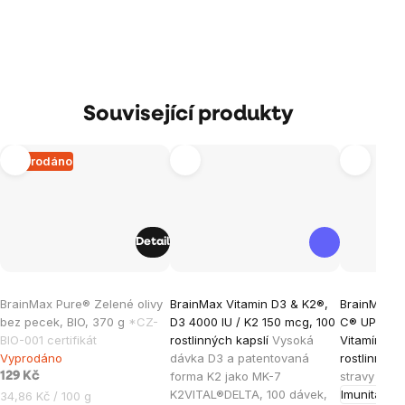
Související produkty
Vyprodáno
Detail
Průměrné
Průměrné
BrainMax Pure® Zelené olivy
BrainMax Vitamin D3 & K2®,
BrainMax L
hodnocení
hodnocen
bez pecek, BIO, 370 g
*CZ-
D3 4000 IU / K2 150 mcg, 100
C® UPGRADE
produktu
produktu
BIO-001 certifikát
rostlinných kapslí
Vysoká
Vitamín C,
je
je
Vyprodáno
dávka D3 a patentovaná
rostlinných
forma K2 jako MK-7
stravy
5,0
5,0
129 Kč
K2VITAL®DELTA, 100 dávek,
Imunita
Ene
Měrná
34,86 Kč / 100 g
z
z