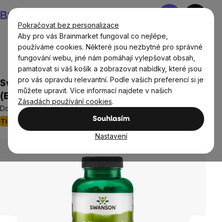
Přejít
Nákupní
na
košík
Pokračovat bez personalizace
obsah
Aby pro vás Brainmarket fungoval co nejlépe,
používáme cookies. Některé jsou nezbytné pro správné
fungování webu, jiné nám pomáhají vylepšovat obsah,
Cíle
pamatovat si váš košík a zobrazovat nabídky, které jsou
pro vás opravdu relevantní. Podle vašich preferencí si je
Swanson Olive Leaf Extract 500mg
můžete upravit. Více informací najdete v našich
(Extrakt z olivových listů), 120 kapslí
Zásadách používání cookies
.
Doplněk stravy
Souhlasím
Tip
1 hodnocení
Průměrné
hodnocení
Nastavení
produktu
je
5,0
z
5
hvězdiček.