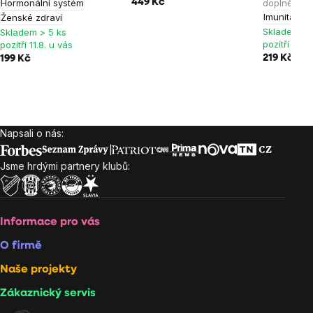
Hormonální systém
449 Kč
doplněk st
Imunita
Ženské zdraví
Skladem > 
Skladem > 5 ks
pozítří 11.8.
pozítří 11.8. u vás
219 Kč
199 Kč
Napsali o nás:
Zápatí
Jsme hrdými partnery klubů:
Informace pro vás
O firmě
Naše projekty
Zákaznický servis