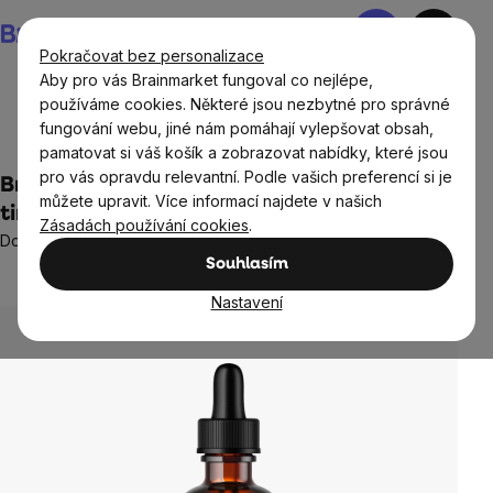
Přejít
Nákupní
na
košík
Pokračovat bez personalizace
obsah
Aby pro vás Brainmarket fungoval co nejlépe,
používáme cookies. Některé jsou nezbytné pro správné
fungování webu, jiné nám pomáhají vylepšovat obsah,
Doplňky stravy a výživa
Tinktury BrainMax
pamatovat si váš košík a zobrazovat nabídky, které jsou
pro vás opravdu relevantní. Podle vašich preferencí si je
BrainMax Pure® Pelyněk (Wormwood)
můžete upravit. Více informací najdete v našich
tinktura 1:3, 100 ml
Zásadách používání cookies
.
Doplněk stravy
Souhlasím
Neohodnoceno
Průměrné
hodnocení
Nastavení
produktu
je
0,0
z
5
hvězdiček.