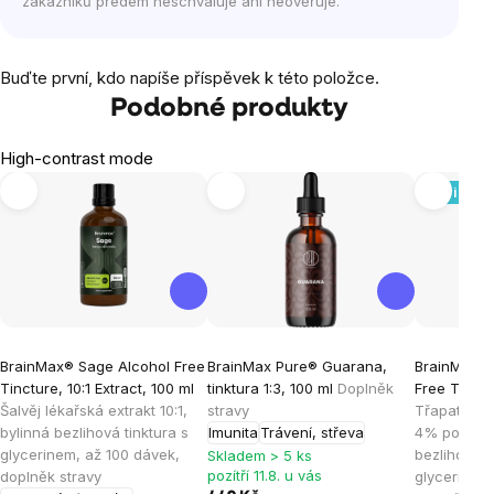
zákazníků předem neschvaluje ani neověřuje.
Buďte první, kdo napíše příspěvek k této položce.
Podobné produkty
High-contrast mode
Novinka
BrainMax® Sage Alcohol Free
BrainMax Pure® Guarana,
BrainMax® 
Tincture, 10:1 Extract, 100 ml
tinktura 1:3, 100 ml
Doplněk
Free Tinctu
Šalvěj lékařská extrakt 10:1,
stravy
Třapatka n
bylinná bezlihová tinktura s
Imunita
Trávení, střeva
4% polyfeno
glycerinem, až 100 dávek,
bezlihová t
Skladem > 5 ks
pozítří 11.8. u vás
doplněk stravy
glycerinem,