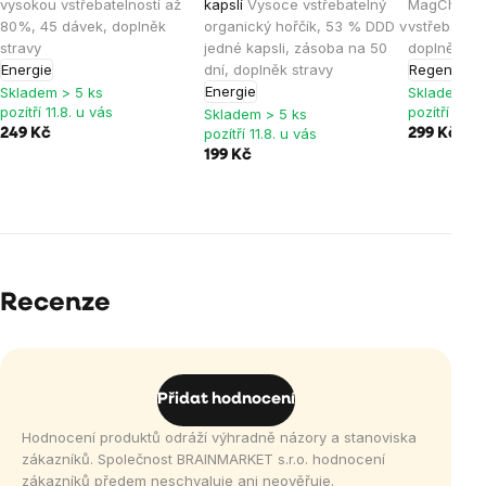
vysokou vstřebatelností až
kapslí
Vysoce vstřebatelný
MagChel®,
80%, 45 dávek, doplněk
organický hořčík, 53 % DDD v
vstřebateln
stravy
jedné kapsli, zásoba na 50
doplněk st
Energie
dní, doplněk stravy
Regenerac
Energie
Skladem > 5 ks
Skladem > 
pozítří 11.8. u vás
pozítří 11.8.
Skladem > 5 ks
pozítří 11.8. u vás
249 Kč
299 Kč
199 Kč
Recenze
Přidat hodnocení
Hodnocení produktů odráží výhradně názory a stanoviska
zákazníků. Společnost BRAINMARKET s.r.o. hodnocení
zákazníků předem neschvaluje ani neověřuje.