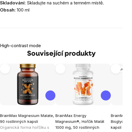
Skladování:
Skladujte na suchém a temném místě.
Obsah:
100 ml
High-contrast mode
Související produkty
Nervová 
BrainMax Magnesium Malate,
BrainMax Energy
BrainMax 
90 rostlinných kapslí
Magnesium®, Hořčík Malát
Bisglycinat
Organická forma hořčíku s
1000 mg, 50 rostlinných
kapslí
Hořčí