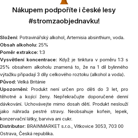
Nákupem podpoříte i české lesy
#stromzaobjednavku!
Složení:
Potravinářský alkohol,
Artemisia absinthium,
voda.
Obsah alkoholu:
25%
Poměr extrakce:
1:3
Vysvětlení koncentrace:
Když je tinktura v poměru 1:3 s
25% obsahem alkoholu znamená to, že na 1 díl bylinného
výtažku připadají 3 díly celkového roztoku (alkohol a voda).
Původ:
Velká Británie
Upozornění:
Produkt není určen pro děti do 3 let, pro
těhotné a kojící ženy. Nepřekračujte doporučené denní
dávkování. Uchovávejte mimo dosah dětí. Produkt neslouží
jako náhrada pestré stravy. Neobsahuje kofein, lepek,
konzervační látky, barviva ani cukr.
Distributor:
BRAINMARKET s.r.o., Vítkovice 3053, 703 00
Ostrava, Česká republika.