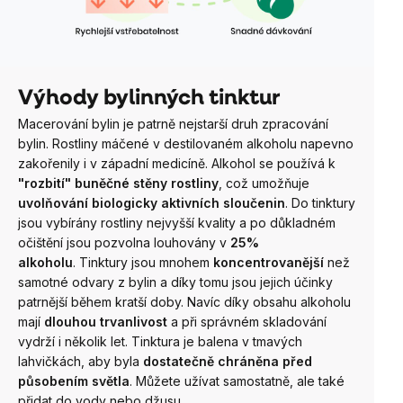
Výhody bylinných tinktur
Macerování bylin je patrně nejstarší druh zpracování
bylin. Rostliny máčené v destilovaném alkoholu napevno
zakořenily i v západní medicíně. Alkohol se používá k
"rozbití" buněčné stěny rostliny
, což umožňuje
uvolňování biologicky aktivních sloučenin
.
Do tinktury
jsou vybírány rostliny nejvyšší kvality a po důkladném
očištění jsou pozvolna louhovány v
25%
alkoholu
.
Tinktury jsou mnohem
koncentrovanější
než
samotné odvary z bylin a díky tomu jsou jejich účinky
patrnější během kratší doby. Navíc díky obsahu alkoholu
mají
dlouhou trvanlivost
a při správném skladování
vydrží i několik let.
Tinktura je balena v tmavých
lahvičkách, aby byla
dostatečně chráněna před
působením světla
. Můžete užívat samostatně, ale také
přidat do vody nebo džusu.