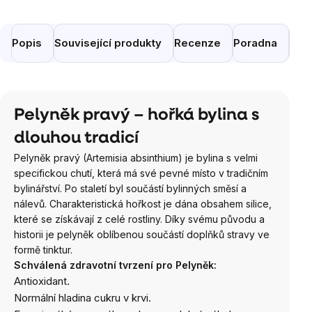
Popis
Související produkty
Recenze
Poradna
Pod
Pelyněk pravý – hořká bylina s
dlouhou tradicí
Pelyněk pravý (Artemisia absinthium) je bylina s velmi
specifickou chutí, která má své pevné místo v tradičním
bylinářství. Po staletí byl součástí bylinných směsí a
nálevů. Charakteristická hořkost je dána obsahem silice,
které se získávají z celé rostliny. Díky svému původu a
historii je pelyněk oblíbenou součástí doplňků stravy ve
formě tinktur.
Schválená zdravotní tvrzení pro Pelyněk:
Antioxidant
.
Normální hladina cukru v krvi
.