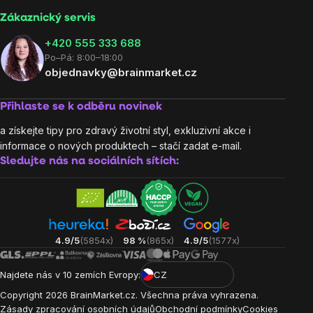
Zákaznický servis
‭+420 555 333 688
Po–Pá: 8:00–18:00
objednavky@brainmarket.cz
Přihlaste se k odběru novinek
a získejte tipy pro zdravý životní styl, exkluzivní akce i
informace o nových produktech – stačí zadat e-mail.
Sledujte nás na sociálních sítích:
4.9/5
(5854x)
98 %
(865x)
4.9/5
(1577x)
Najdete nás v 10 zemích Evropy:
CZ
Copyright
2026
BrainMarket.cz. Všechna práva vyhrazena.
Zásady zpracování osobních údajů
Obchodní podmínky
Cookies