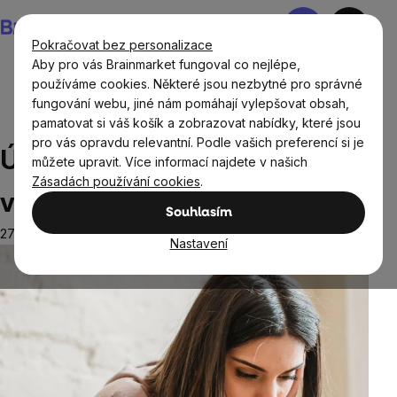
Přejít
Nákupní
na
košík
Pokračovat bez personalizace
obsah
Aby pro vás Brainmarket fungoval co nejlépe,
používáme cookies. Některé jsou nezbytné pro správné
fungování webu, jiné nám pomáhají vylepšovat obsah,
Blog
Ženské zdraví
Únava před menstruací: proč
pamatovat si váš košík a zobrazovat nabídky, které jsou
vzniká a jak na ni reagovat?
pro vás opravdu relevantní. Podle vašich preferencí si je
Únava před menstruací: proč
můžete upravit. Více informací najdete v našich
Zásadách používání cookies
.
vzniká a jak na ni reagovat?
Souhlasím
27.9.2025
Nastavení