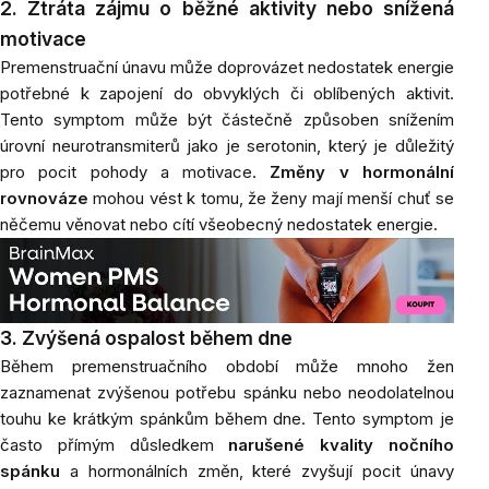
2. Ztráta zájmu o běžné aktivity nebo snížená
motivace
Premenstruační únavu může doprovázet nedostatek energie
potřebné k zapojení do obvyklých či oblíbených aktivit.
Tento symptom může být částečně způsoben snížením
úrovní neurotransmiterů jako je serotonin, který je důležitý
pro pocit pohody a motivace.
Změny v hormonální
rovnováze
mohou vést k tomu, že ženy mají menší chuť se
něčemu věnovat nebo cítí všeobecný nedostatek energie.
3. Zvýšená ospalost během dne
Během premenstruačního období může mnoho žen
zaznamenat zvýšenou potřebu spánku nebo neodolatelnou
touhu ke krátkým spánkům během dne. Tento symptom je
často přímým důsledkem
narušené kvality nočního
spánku
a hormonálních změn, které zvyšují pocit únavy