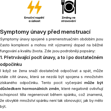
Symptomy únavy před menstruací
Symptomy únavy spojené s premenstruačním obdobím jsou
často komplexní a mohou mít významný dopad na běžné
fungování a kvalitu života. Zde jsou podrobněji popsány:
1. Přetrvávající pocit únavy, a to i po dostatečném
odpočinku
I když se žena snaží dostatečně odpočívat a spát, může
stále cítit únavu, která se nezdá být spojena s množstvím
získaného odpočinku. Tento pocit vyčerpání
může být
důsledkem hormonálních změn
, které negativně ovlivňují
schopnost těla regenerovat během spánku, což znamená,
že obvyklé množství spánku není tak obnovující, jak by mělo
být.