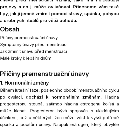
projevy a co ji může ovlivňovat. Přineseme vám také
tipy, jak ji jemně zmírnit pomocí stravy, spánku, pohybu
a drobných rituálů pro větší pohodu.
Obsah
Příčiny premenstruační únavy
Symptomy únavy před menstruací
Jak zmírnit únavu před menstruací
Malé kroky k lepším dnům
Příčiny premenstruační únavy
1. Hormonální změny
Během luteální fáze, posledního období menstruačního cyklu
po ovulaci,
dochází k hormonálním změnám
. Hladina
progesteronu stoupá, zatímco hladina estrogenu kolísá a
může klesat. Progesteron bývá spojován s uklidňujícím
účinkem, což u některých žen může vést k vyšší potřebě
spánku a pocitům únavy. Naopak estrogen, který obvykle