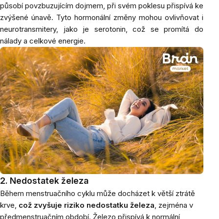
působí povzbuzujícím dojmem, při svém poklesu přispívá ke
zvýšené únavě. Tyto hormonální změny mohou ovlivňovat i
neurotransmitery, jako je serotonin, což se promítá do
nálady a celkové energie.
2. Nedostatek železa
Během menstruačního cyklu může docházet k větší ztrátě
krve,
což zvyšuje riziko nedostatku železa
, zejména v
předmenstruačním období. Železo přispívá k normální