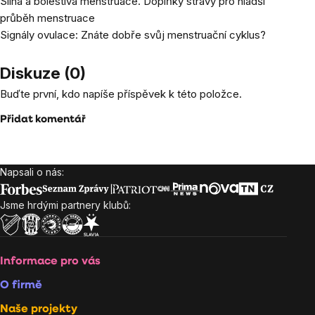
Silná a bolestivá menstruace. Doplňky stravy pro hladší
průběh menstruace
Signály ovulace: Znáte dobře svůj menstruační cyklus?
Diskuze (0)
Buďte první, kdo napíše příspěvek k této položce.
Přidat komentář
Napsali o nás:
Zápatí
Jsme hrdými partnery klubů:
Informace pro vás
O firmě
Naše projekty