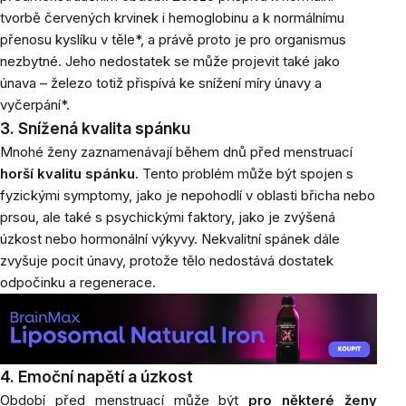
tvorbě červených krvinek i hemoglobinu a k normálnímu
přenosu kyslíku v těle*, a právě proto je pro organismus
nezbytné. Jeho nedostatek se může projevit také jako
únava – železo totiž přispívá ke snížení míry únavy a
vyčerpání*.
3. Snížená kvalita spánku
Mnohé ženy zaznamenávají během dnů před menstruací
horší kvalitu spánku
. Tento problém může být spojen s
fyzickými symptomy, jako je nepohodlí v oblasti břicha nebo
prsou, ale také s psychickými faktory, jako je zvýšená
úzkost nebo hormonální výkyvy. Nekvalitní spánek dále
zvyšuje pocit únavy, protože tělo nedostává dostatek
odpočinku a regenerace.
4. Emoční napětí a úzkost
Období před menstruací může být
pro některé ženy