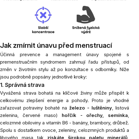
Jak zmírnit únavu před menstruací
Účinná prevence a management únavy spojené s
premenstruačním syndromem zahrnují řadu přístupů, od
změn v životním stylu až po konzultace s odborníky. Níže
jsou podrobně popsány jednotlivé kroky:
1. Správná strava
Vyvážená strava bohatá na klíčové živiny může přispět k
celkovému zlepšení energie a pohody. Proto je vhodné
zařazovat potraviny bohaté na
železo - luštěniny
, listová
zelenina, červené maso)
hořčík -
o
řechy, semínka
,
celozrnné obiloviny a vitamín B6 - banány, brambory, drůbež.
Spolu s dostatkem ovoce, zeleniny, celozrnných produktů a
libového masa tak
získáte širokou paletu minerálů,