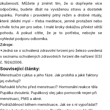
zkušeností. Můžete ji zmírnit tím, že si dopřejete více
odpočinku, budete dbát na vyváženou stravu a dostatek
spánku. Pomáhá i pravidelný pitný režim a drobné rituály,
které zklidní mysl – třeba meditace, jemné protažení nebo
chvíle ticha jen pro sebe. I malé kroky dokážou přinést větší
pohodu. A pokud cítíte, že je to potřeba, nebojte se
vyhledat podporu odborníka.
Zdroje:
*Jedná se o schválená zdravotní tvrzení pro železo uvedená
v seznamu schválených zdravotních tvrzení dle nařízení (ES)
č. 1924/2006.
Související články:
Menstruační cyklus a jeho fáze. Jak probíhá a jaké faktory
jej ovlivňují?
Nafouklé břicho před menstruací? Hormonální reakce těla
Pupálka dvouletá. Pupálkový olej jako pomocník nejen při
menstruaci, PMS a akné.
Podrážděnost během menstruace. Jak se s ní vypořádat?