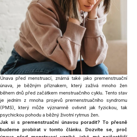
Únava před menstruací, známá také jako premenstruační
únava, je běžným příznakem, který zažívá mnoho žen
během dnů před začátkem menstruačního cyklu. Tento stav
je jedním z mnoha projevů premenstruačního syndromu
(PMS), který může významně ovlivnit jak fyzickou, tak
psychickou pohodu a běžný životní rytmus žen.
Jak si s premenstruační únavou poradit? To přesně
budeme probírat v tomto článku. Dozvíte se, proč
únava před menstruací vzniká, jaké má nejčastější