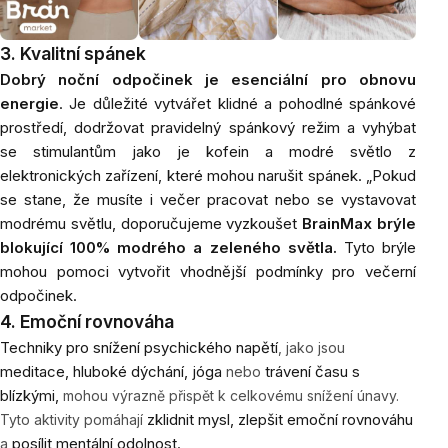
3. Kvalitní spánek
Dobrý noční odpočinek je esenciální pro obnovu
energie
. Je důležité vytvářet klidné a pohodlné spánkové
prostředí, dodržovat pravidelný spánkový režim a vyhýbat
se stimulantům jako je kofein a modré světlo z
elektronických zařízení, které mohou narušit spánek. „Pokud
se stane, že musíte i večer pracovat nebo se vystavovat
modrému světlu, doporučujeme vyzkoušet
BrainMax brýle
blokující 100% modrého a zeleného světla.
Tyto brýle
mohou pomoci vytvořit vhodnější podmínky pro večerní
odpočinek.
4. Emoční rovnováha
Techniky pro snížení psychického napětí
, jako jsou
meditace, hluboké dýchání, jóga
trávení času
s
nebo
blízkými,
mohou výrazně přispět k celkovému snížení únavy.
zklidnit mysl, zlepšit emoční rovnováhu
Tyto aktivity pomáhají
posílit mentální odolnost.
a