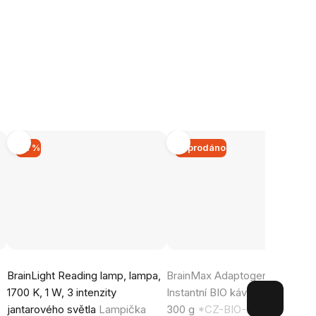
–11 %
Vyprodáno
Průměrné
Průměrné
BrainLight Reading lamp, lampa,
BrainMax Adaptogenic Coffee
hodnocení
hodnocení
1700 K, 1 W, 3 intenzity
Instantní BIO káva s adaptogen
produktu
produktu
jantarového světla
Lampička
300 g
*CZ-BIO-001 certifikát
je
je