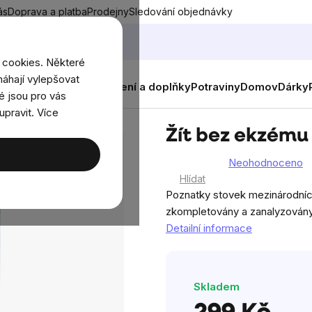
ás
Doprava a platba
Prodejny
Sledování objednávky
 cookies. Některé
áhají vylepšovat
nky
Muži
Ženy
Děti
Oblečení a doplňky
Potraviny
Domov
Dárky
é jsou pro vás
upravit. Více
her
Žít bez ekzému 
Neohodnoceno
Průměrné
Hlídat
hodnocení
Poznatky stovek mezinárodníc
produktu
zkompletovány a zanalyzovány
je
Detailní informace
0,0
z
5
Skladem
hvězdiček.