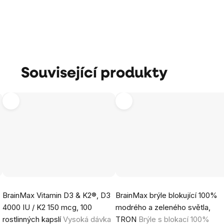
Související produkty
Průměrné
Průměrné
BrainMax Vitamin D3 & K2®, D3
BrainMax brýle blokující 100%
hodnocení
hodnocení
4000 IU / K2 150 mcg, 100
modrého a zeleného světla,
produktu
produktu
rostlinných kapslí
Vysoká dávka
TRON
Brýle s blokací 100%
je
je