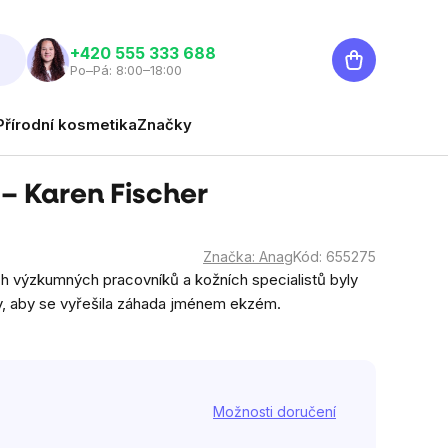
Nákupní
‭+420 555 333 688
Po–Pá: 8:00–18:00
košík
Přírodní kosmetika
Značky
– Karen Fischer
Značka:
Anag
Kód:
655275
h výzkumných pracovníků a kožních specialistů byly
, aby se vyřešila záhada jménem ekzém.
Možnosti doručení