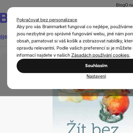
Přejít
Blog
O n
na
obsah
Pokračovat bez personalizace
Aby pro vás Brainmarket fungoval co nejlépe, používáme
Hledat
jsou nezbytné pro správné fungování webu, jiné nám pom
BrainMax®
Léto
Ušetři
Cíle
Doplňky stravy a výživa
Novi
obsah, pamatovat si váš košík a zobrazovat nabídky, kter
opravdu relevantní. Podle vašich preferencí si je můžete 
Domov
Knihy
Žít bez ekzému – Karen Fisc
informací najdete v našich
Zásadách používání cookies
.
Souhlasím
Nastavení