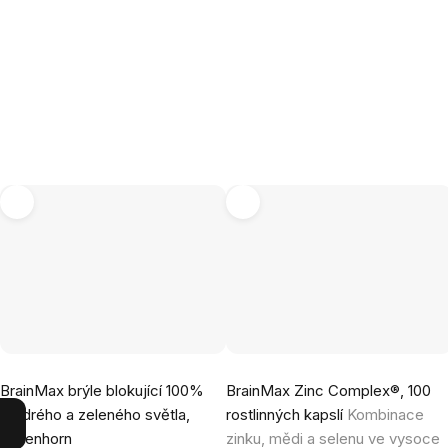
Průměrné
Průměrné
BrainMax brýle blokující 100%
BrainMax Zinc Complex®, 100
hodnocení
hodnocení
modrého a zeleného světla,
rostlinných kapslí
Kombinace
produktu
produktu
Greenhorn
zinku, mědi a selenu ve vysoce
je
je