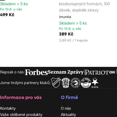
Skladem > 5 ks
biodostupných formách, 100
4,4
4,9
Po 10.8. u vás
dávek, doplněk stravy
z
z
499 Kč
Imunita
5
5
Skladem > 5 ks
hvězdiček.
hvězdiček.
Po 10.8. u vás
389 Kč
Měrná
3,89 Kč / 1 kapsle
cena:
Zápatí
Napsali o nás:
Jsme hrdými partnery klubů:
Informace pro vás
O firmě
Kontakty
O nás
Vaše oblíbené produkty
Aktuality