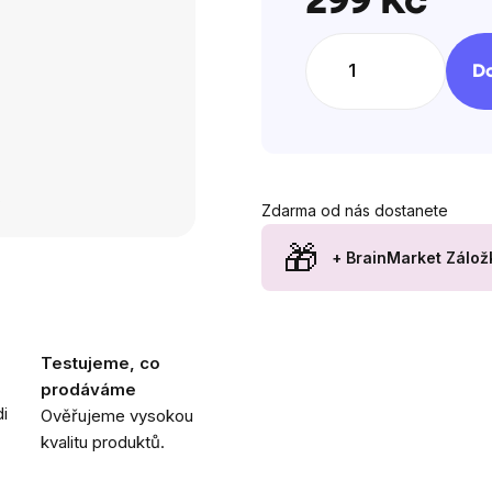
299 Kč
Měrná
cena:
Do
Zdarma od nás dostanete
+ BrainMarket Zálož
Testujeme, co
prodáváme
i
Ověřujeme vysokou
kvalitu produktů.