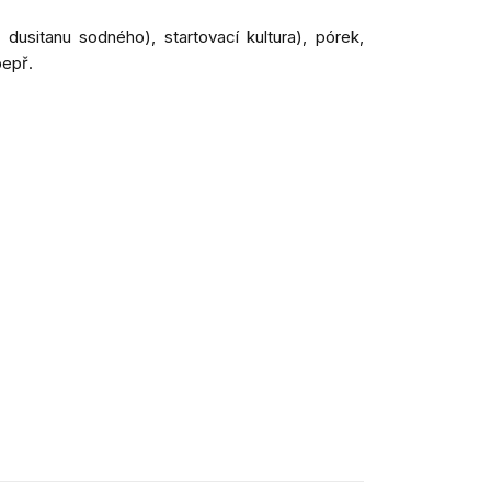
usitanu sodného), startovací kultura), pórek,
pepř.