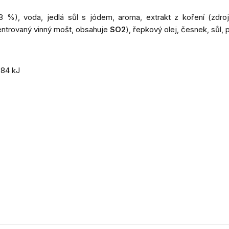
), voda, jedlá sůl s jódem, aroma, extrakt z koření (zdroj d
entrovaný vinný mošt, obsahuje
SO2
), řepkový olej, česnek, sůl, 
284 kJ