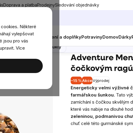
ás
Doprava a platba
Prodejny
Sledování objednávky
 cookies. Některé
áhají vylepšovat
nky
Muži
Ženy
Děti
Oblečení a doplňky
Potraviny
Domov
Dárky
gú, 400 g
é jsou pro vás
Poradna
Podobné produkty
upravit. Více
 čočkovým ragú, 400 g
Adventure Menu
čočkovým ragú
–15 %
Akce
Výprodej
Průměrné
Energeticky velmi výživné 
hodnocení
farmářskou šunkou
. Tato v
produktu
zamíchání s čočkou skvělým do
je
které vás nabije na dlouhé hod
0,0
zeleninou, podmanivou chut
z
chuť celé této gurmánské sym
5