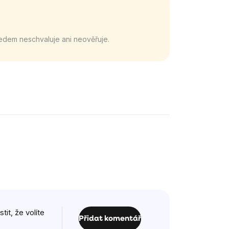
edem neschvaluje ani neověřuje.
it, že volíte
Přidat komentář