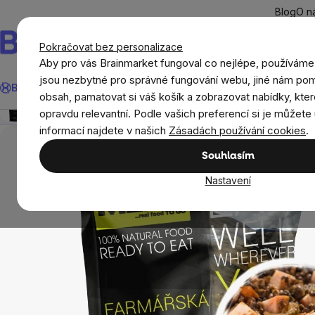
Přejít
Blog
O n
na
obsah
Pokračovat bez personalizace
Aby pro vás Brainmarket fungoval co nejlépe, používáme
Hledat
jsou nezbytné pro správné fungování webu, jiné nám pom
BrainMax®
Léto
Ušetři
Cíle
Doplňky stravy a výživa
Novi
Adventure Menu - Farmářská šunka s čočkovým ra
obsah, pamatovat si váš košík a zobrazovat nabídky, kter
Přehled
Popis
Související produkty
Recenze
opravdu relevantní. Podle vašich preferencí si je můžete 
Potraviny
Adventure Menu - Farmářská šunka s
informací najdete v našich
Zásadách používání cookies
.
Souhlasím
Nastavení