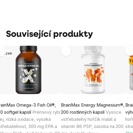
Související produkty
Mozek
-
T
rainMax Omega-3 Fish Oil®,
BrainMax Energy Magnesium®,
Bra
80 softgel kapslí
Prémiový rybí
200 rostlinných kapslí
Vysoce
výh
lej, nízká oxidace, vysoká
vstřebatelný hořčík malát a
hoř
střebatelnost, 300 mg EPA a
vitamín B6 P5P, zásoba na 200
str