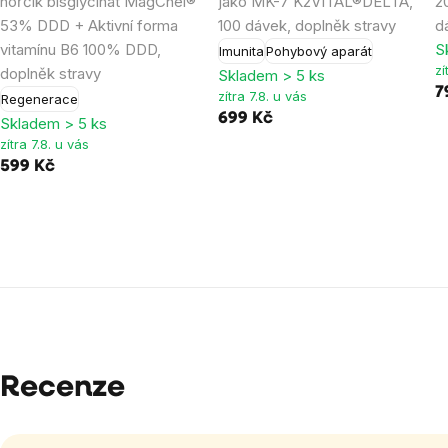
hořčík bisglycinát MagChel®
jako MK-7 K2VITAL®DELTA,
2
53% DDD + Aktivní forma
100 dávek, doplněk stravy
d
vitamínu B6 100% DDD,
S
Imunita
Pohybový aparát
zí
doplněk stravy
Skladem > 5 ks
7
zítra 7.8. u vás
Regenerace
699 Kč
Skladem > 5 ks
zítra 7.8. u vás
599 Kč
Recenze