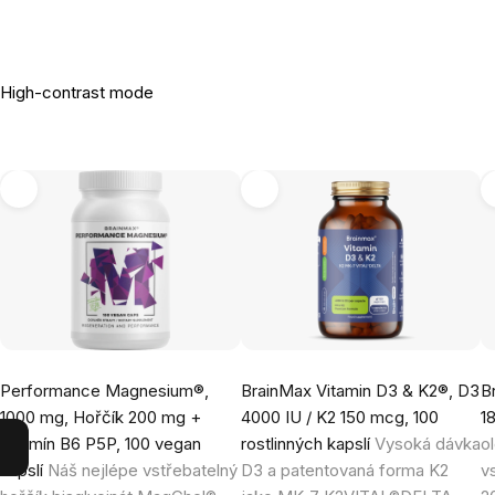
High-contrast mode
Performance Magnesium®,
BrainMax Vitamin D3 & K2®, D3
B
1000 mg, Hořčík 200 mg +
4000 IU / K2 150 mcg, 100
1
Vitamín B6 P5P, 100 vegan
rostlinných kapslí
Vysoká dávka
o
kapslí
Náš nejlépe vstřebatelný
D3 a patentovaná forma K2
v