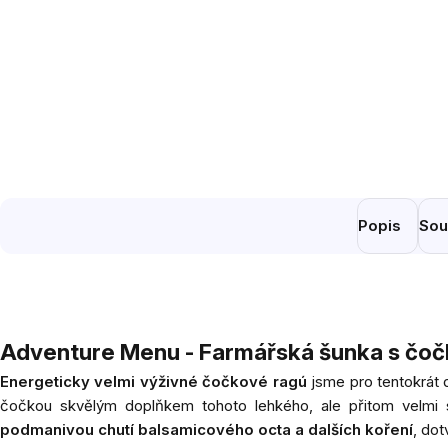
Popis
Sou
Adventure Menu - Farmářská šunka s čoč
Energeticky velmi výživné čočkové ragú
jsme pro tentokrát d
čočkou skvělým doplňkem tohoto lehkého, ale přitom velmi s
podmanivou chutí balsamicového octa a dalších koření
, do