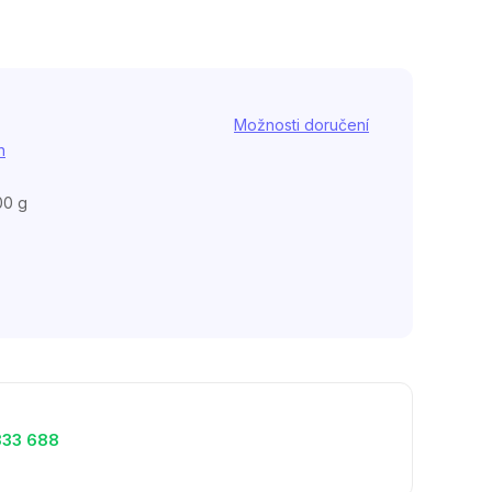
Možnosti doručení
h
00 g
333 688