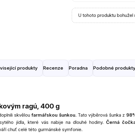
U tohoto produktu bohužel 
visející produkty
Recenze
Poradna
Podobné produkt
kovým ragú, 400 g
oplnili skvělou
farmářskou šunkou
. Tato výběrová šunka z
98
ytého jídla, které vás nabije na dlouhé hodiny.
Černá čočka
tváří chuť celé této gurmánské symfonie.