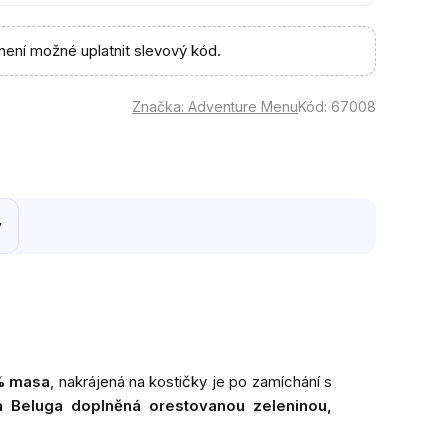
není možné uplatnit slevový kód.
Značka:
Adventure Menu
Kód:
67008
y
% masa
, nakrájená na kostičky je po zamíchání s
 Beluga doplněná orestovanou zeleninou,