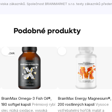
viska zákazníků. Společnost BRAINMARKET s.r.o. texty zákazníků přede
Podobné produkty
Mozek
BrainMax Omega-3 Fish Oil®,
BrainMax Energy Magnesium®,
180 softgel kapslí
Prémiový rybí
200 rostlinných kapslí
Vysoce
olej, nízká oxidace, vysoká
vstřebatelný hořčík malát a