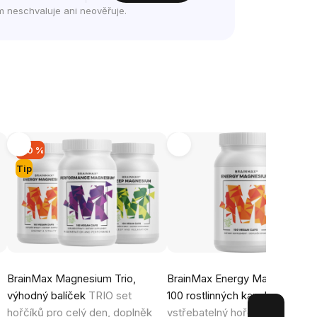
m neschvaluje ani neověřuje.
-20 %
Tip
BrainMax Magnesium Trio,
BrainMax Energy Magnesium®
výhodný balíček
TRIO set
100 rostlinných kapslí
Vysoce
hořčíků pro celý den, doplněk
vstřebatelný hořčík malát a