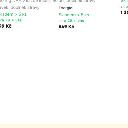
00 mg DHA v každé kapsli, 90
dní, doplněk stravy
Skl
zítr
ávek, doplněk stravy
Energie
1 3
kladem > 5 ks
Skladem > 5 ks
tra 7.8. u vás
zítra 7.8. u vás
99 Kč
649 Kč