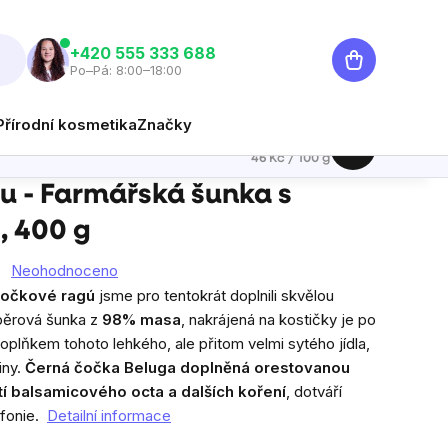
Nákupní
‭+420 555 333 688
Po–Pá: 8:00–18:00
košík
Přírodní kosmetika
Značky
184 Kč
Hlídat
Měrná cena:
46 Kč / 100 g
 - Farmářská šunka s
, 400 g
Neohodnoceno
čočkové ragú
jsme pro tentokrát doplnili skvělou
ýběrová šunka z
98% masa
, nakrájená na kostičky je po
plňkem tohoto lehkého, ale přitom velmi sytého jídla,
iny.
Černá čočka Beluga doplněná orestovanou
í balsamicového octa a dalších koření
, dotváří
fonie.
Detailní informace