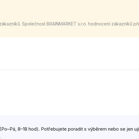
zákazníků. Společnost BRAINMARKET s.r.o. hodnocení zákazníků př
(Po–Pá, 8–18 hod). Potřebujete poradit s výběrem nebo se jen ujist
.