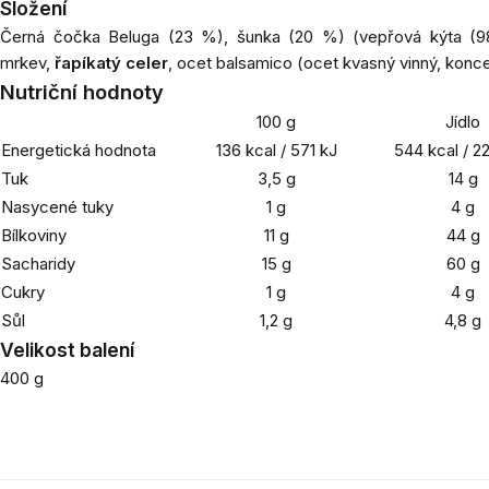
Složení
Černá čočka Beluga (23 %), šunka (20 %) (vepřová kýta (98 %
mrkev,
řapíkatý celer
, ocet balsamico (ocet kvasný vinný, konc
Nutriční hodnoty
100 g
Jídlo
Energetická hodnota
136 kcal / 571 kJ
544 kcal / 2
Tuk
3,5 g
14 g
Nasycené tuky
1 g
4 g
Bílkoviny
11 g
44 g
Sacharidy
15 g
60 g
Cukry
1 g
4 g
Sůl
1,2 g
4,8 g
Velikost balení
400 g