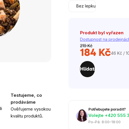
hvězdiček.
Bez lepku
Produkt byl vyřazen
Dostupnost na prodejnác
219 Kč
184 Kč
46 Kč / 1
Měrná
cena:
Hlídat
Testujeme, co
prodáváme
i
Ověřujeme vysokou
Potřebujete poradit?
Volejte ‭+420 555 
kvalitu produktů.
Po–Pá: 8:00–18:00