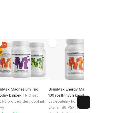
20 %
ip
inMax Magnesium Trio,
BrainMax Energy Magnesium®,
Brai
odný balíček
TRIO set
100 rostlinných kapslí
Vysoce
1050 
číků pro celý den, doplněk
vstřebatelný hořčík malát a
Super
avy
vitamín B6 P5P, zásoba na 100
/ 280