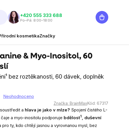
Nákupní
‭+420 555 333 688
Po–Pá: 8:00–18:00
košík
Přírodní kosmetika
Značky
nine & Myo-Inositol, 60
slí
ní¹ bez roztěkanosti, 60 dávek, doplněk
Neohodnoceno
Značka:
BrainMax
Kód:
67317
 soustředit a
hlava je jako v mlze?
Spojení čistého L-
1
o čaje a myo-inositolu podporuje
bdělost
, duševní
a pro ty, kdo chtějí jasnou a vyrovnanou mysl, bez