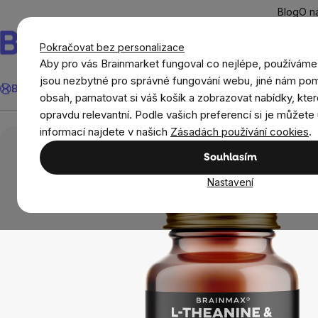
Přejít
Blog
O n
na
obsah
Pokračovat bez personalizace
Aby pro vás Brainmarket fungoval co nejlépe, používáme
Hledat
jsou nezbytné pro správné fungování webu, jiné nám pom
BrainMax®
Léto
Ušetři
Cíle
Doplňky stravy a výživa
Novi
obsah, pamatovat si váš košík a zobrazovat nabídky, kter
opravdu relevantní. Podle vašich preferencí si je můžete 
BrainMax®
BrainMax L-Theanine & Myo-Inositol, 
informací najdete v našich
Zásadách používání cookies
.
Souhlasím
Nastavení