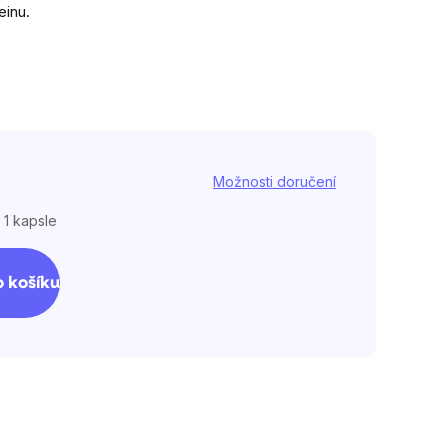
einu.
Možnosti doručení
 1 kapsle
 košíku