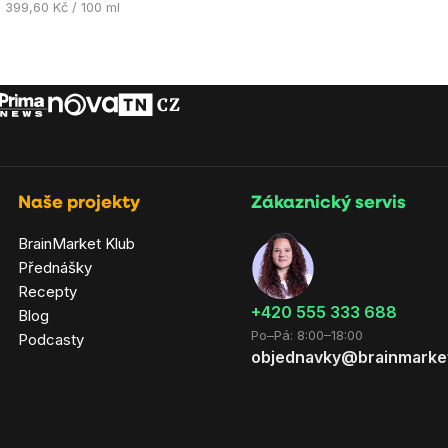
Měrná
399,60 Kč / 100 ml
cena:
Naše projekty
Zákaznický servis
BrainMarket Klub
Přednášky
Recepty
‭+420 555 333 688
Blog
Po–Pá: 8:00–18:00
Podcasty
objednavky@brainmarke