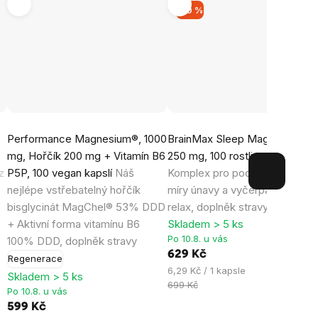
–10 %
Průměrné
Průměrné
Performance Magnesium®, 1000
BrainMax Sleep Magnesium®,
hodnocení
hodnocení
mg, Hořčík 200 mg + Vitamín B6
250 mg, 100 rostlinných kapslí
produktu
produktu
z
P5P, 100 vegan kapslí
Náš
Komplex pro podporu snížení
je
je
nejlépe vstřebatelný hořčík
míry únavy a vyčerpání, večern
4,9
4,8
bisglycinát MagChel® 53% DDD
relax, doplněk stravy
z
z
+ Aktivní forma vitamínu B6
Skladem > 5 ks
5
5
Po 10.8. u vás
100% DDD, doplněk stravy
hvězdiček.
hvězdiček.
629 Kč
Regenerace
Měrná
6,29 Kč / 1 kapsle
Skladem > 5 ks
cena:
699 Kč
Po 10.8. u vás
599 Kč