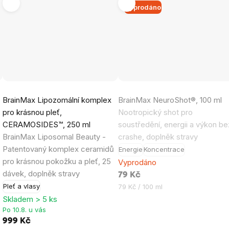
Vyprodáno
Průměrné
Průměrné
BrainMax Lipozomální komplex
BrainMax NeuroShot®, 100 ml
hodnocení
hodnocení
pro krásnou pleť,
Nootropický shot pro
produktu
produktu
CERAMOSIDES™, 250 ml
soustředění, energii a výkon be
je
je
BrainMax Liposomal Beauty -
crashe, doplněk stravy
5,0
5,0
Patentovaný komplex ceramidů
Energie
Koncentrace
z
z
pro krásnou pokožku a pleť, 25
Vyprodáno
5
5
dávek, doplněk stravy
79 Kč
hvězdiček.
hvězdiček.
Měrná
Pleť a vlasy
79 Kč / 100 ml
cena:
Skladem > 5 ks
Po 10.8. u vás
999 Kč