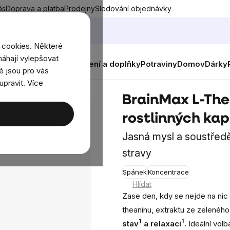
ás
Doprava a platba
Prodejny
Sledování objednávky
 cookies. Některé
áhají vylepšovat
nky
Muži
Ženy
Děti
Oblečení a doplňky
Potraviny
Domov
Dárky
é jsou pro vás
upravit. Více
60 rostlinných kapslí
BrainMax L-Thea
rostlinných kap
Jasná mysl a soustředě
stravy
Spánek
Koncentrace
Průměrné
Hlídat
hodnocení
Zase den, kdy se nejde na nic
produktu
theaninu, extraktu ze zelenéh
je
1
1
stav
a relaxaci
.
Ideální volb
0,0