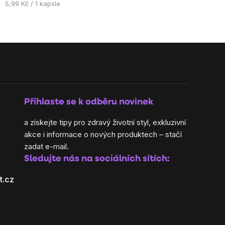
Měrná
5,99 Kč / 1 kapsle
cena:
Přihlaste se k odběru novinek
a získejte tipy pro zdravý životní styl, exkluzivní
akce i informace o nových produktech – stačí
zadat e-mail.
Sledujte nás na sociálních sítích:
t.cz