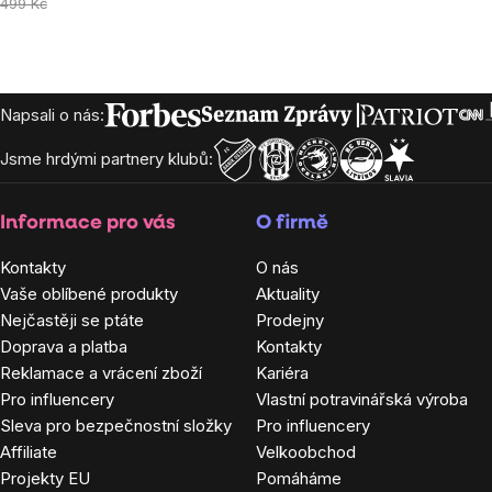
cena:
499 Kč
Zápatí
Napsali o nás:
Jsme hrdými partnery klubů:
Informace pro vás
O firmě
Kontakty
O nás
Vaše oblíbené produkty
Aktuality
Nejčastěji se ptáte
Prodejny
Doprava a platba
Kontakty
Reklamace a vrácení zboží
Kariéra
Pro influencery
Vlastní potravinářská výroba
Sleva pro bezpečnostní složky
Pro influencery
Affiliate
Velkoobchod
Projekty EU
Pomáháme