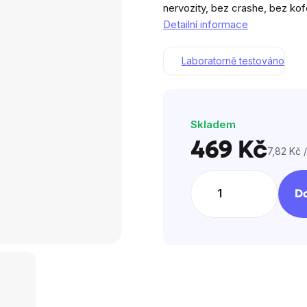
nervozity, bez crashe, bez kof
z
Detailní informace
5
hvězdiček.
Laboratorně testováno
Skladem
469 Kč
7,82 Kč /
Měrná
cena:
Do