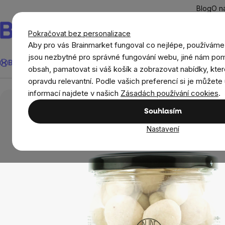
Přejít
Blog
O n
na
obsah
Pokračovat bez personalizace
Aby pro vás Brainmarket fungoval co nejlépe, používáme
Hledat
jsou nezbytné pro správné fungování webu, jiné nám pom
BrainMax®
Léto
Ušetři
Cíle
Doplňky stravy a výživa
Novi
obsah, pamatovat si váš košík a zobrazovat nabídky, kter
opravdu relevantní. Podle vašich preferencí si je můžete 
Potraviny
Sladké snacky a slané krekry
Ov
informací najdete v našich
Zásadách používání cookies
.
Souhlasím
Nastavení