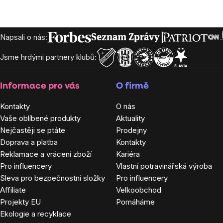
Zápatí
Napsali o nás:
Jsme hrdými partnery klubů:
Informace pro vás
O firmě
Kontakty
O nás
Vaše oblíbené produkty
Aktuality
Nejčastěji se ptáte
Prodejny
Doprava a platba
Kontakty
Reklamace a vrácení zboží
Kariéra
Pro influencery
Vlastní potravinářská výroba
Sleva pro bezpečnostní složky
Pro influencery
Affiliate
Velkoobchod
Projekty EU
Pomáháme
Ekologie a recyklace