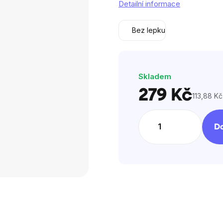
Detailní informace
z
5
Bez lepku
hvězdiček.
Skladem
279 Kč
113,88 Kč
Měrná
cena:
Do