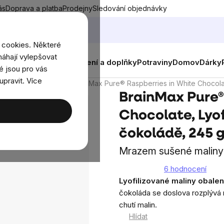
ás
Doprava a platba
Prodejny
Sledování objednávky
 cookies. Některé
áhají vylepšovat
nky
Muži
Ženy
Děti
Oblečení a doplňky
Potraviny
Domov
Dárky
é jsou pro vás
upravit. Více
oce v čokoládě
BrainMax Pure® Raspberries in White Chocolat
BrainMax Pure®
Chocolate, Lyof
čokoládě, 245 
Mrazem sušené maliny 
6 hodnocení
Průměrné
Lyofilizované maliny obalen
hodnocení
čokoláda se doslova rozplývá 
produktu
chutí malin.
je
Hlídat
5,0