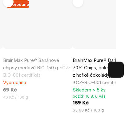
Vyprodáno
Průměrné
Průměrné
BrainMax Pure® Banánové
BrainMax Pure® Dark Chocola
hodnocení
hodnocení
chipsy medové BIO, 150 g
*CZ-
70% Chips, čokoládové pecič
produktu
produktu
BIO-001 certifikát
z hořké čokolády, BIO, 250 g
je
je
Vyprodáno
*CZ-BIO-001 certifikát
0,0
5,0
Skladem > 5 ks
69 Kč
z
z
pozítří 10.8. u vás
Měrná
46 Kč / 100 g
5
5
cena:
159 Kč
hvězdiček.
hvězdiček.
Měrná
63,60 Kč / 100 g
cena: