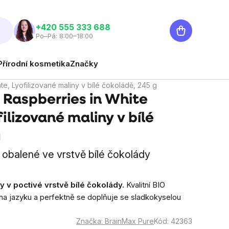
Nákupní
‭+420 555 333 688
Po–Pá: 8:00–18:00
košík
Přírodní kosmetika
Značky
e, Lyofilizované maliny v bílé čokoládě, 245 g
 Raspberries in White
ilizované maliny v bílé
g
obalené ve vrstvě bílé čokolády
y v poctivé vrstvě bílé čokolády.
Kvalitní BIO
na jazyku a perfektně se doplňuje se sladkokyselou
Značka:
BrainMax Pure
Kód:
42363