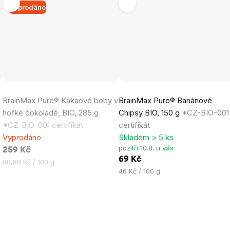
Vyprodáno
Průměrné
Průměrné
BrainMax Pure® Kakaové boby v
BrainMax Pure® Banánové
hodnocení
hodnocení
hořké čokoládě, BIO, 285 g
Chipsy BIO, 150 g
*CZ-BIO-001
produktu
produktu
*CZ-BIO-001 certifikát
certifikát
je
je
Vyprodáno
Skladem > 5 ks
5,0
5,0
pozítří 10.8. u vás
259 Kč
z
z
69 Kč
Měrná
90,88 Kč / 100 g
5
5
Měrná
46 Kč / 100 g
cena:
hvězdiček.
hvězdiček.
cena: