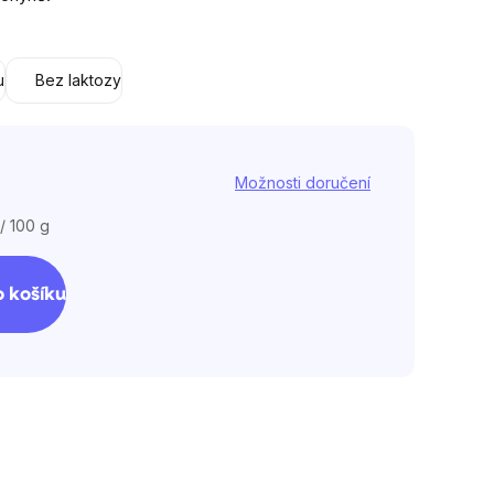
u
Bez laktozy
Možnosti doručení
/ 100 g
 košíku