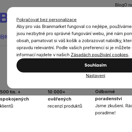
Přejít
Blog
O n
na
obsah
Pokračovat bez personalizace
Aby pro vás Brainmarket fungoval co nejlépe, používáme
Hledat
jsou nezbytné pro správné fungování webu, jiné nám pom
BrainMax®
Léto
Ušetři
Cíle
Doplňky stravy a výživa
Novi
obsah, pamatovat si váš košík a zobrazovat nabídky, kter
opravdu relevantní. Podle vašich preferencí si je můžete 
Potraviny
Potraviny pro vegany
BrainMax 
informací najdete v našich
Zásadách používání cookies
.
Souhlasím
Nastavení
Odborné
500 tis. +
10 000+
poradenství
spokojených
ověřených
Jsme zkušení. Rád
klientů
recenzí produktů
poradíme!