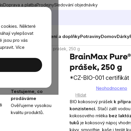
ás
Doprava a platba
Prodejny
Sledování objednávky
 cookies. Některé
áhají vylepšovat
nky
Muži
Ženy
Děti
Oblečení a doplňky
Potraviny
Domov
Dárky
é jsou pro vás
upravit. Více
Pure® Kokosové mléko BIO prášek, 250 g
BrainMax Pure®
prášek, 250 g
*CZ-BIO-001 certifikát
Neohodnoceno
Testujeme, co
Průměrné
Hlídat
prodáváme
hodnocení
BIO kokosový prášek
k přípr
i
Ověřujeme vysokou
produktu
konzistencí.
Stačí zalít vodou
kvalitu produktů.
je
kokosového mléka
bez laktó
0,0
tuků
je kokosový nápoj vhodný
z
kávy, smoothie, kaše i teplé k