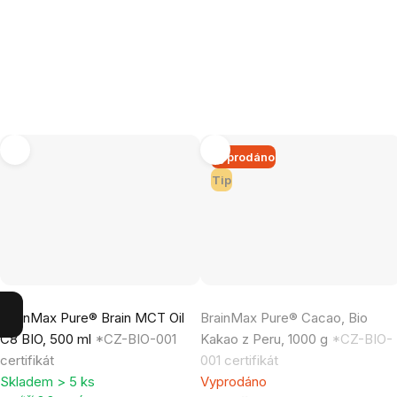
Vyprodáno
Tip
Průměrné
Průměrné
BrainMax Pure® Brain MCT Oil
BrainMax Pure® Cacao, Bio
hodnocení
hodnocení
C8 BIO, 500 ml
*CZ-BIO-001
Kakao z Peru, 1000 g
*CZ-BIO-
produktu
produktu
certifikát
001 certifikát
je
je
Skladem > 5 ks
Vyprodáno
5,0
4,9