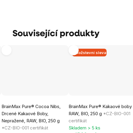
Související produkty
Množstevní sleva
Průměrné
Průměrné
BrainMax Pure® Cocoa Nibs,
BrainMax Pure® Kakaové boby
hodnocení
hodnocení
Drcené Kakaové Boby,
RAW, BIO, 250 g
*CZ-BIO-001
produktu
produktu
Nepražené, RAW, BIO, 250 g
certifikát
je
je
*CZ-BIO-001 certifikát
Skladem > 5 ks
5,0
5,0