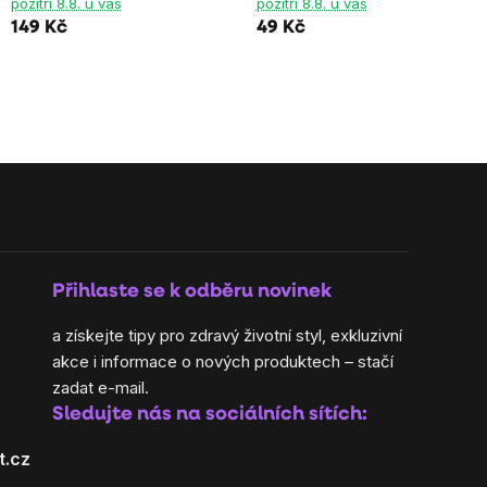
pozítří 8.8. u vás
pozítří 8.8. u vás
z
z
149 Kč
49 Kč
5
5
hvězdiček.
hvězdiček.
Přihlaste se k odběru novinek
a získejte tipy pro zdravý životní styl, exkluzivní
akce i informace o nových produktech – stačí
zadat e-mail.
Sledujte nás na sociálních sítích:
t.cz