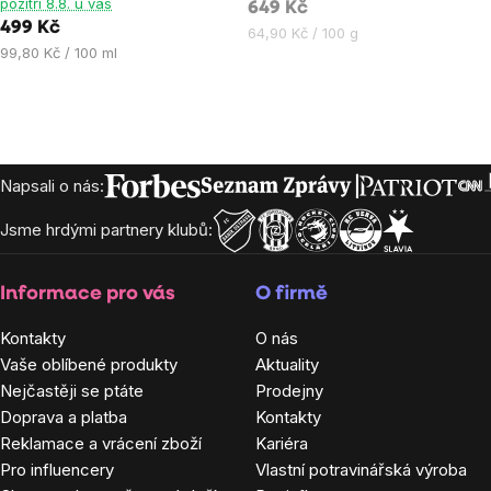
pozítří 8.8. u vás
649 Kč
z
z
499 Kč
Měrná
64,90 Kč / 100 g
5
5
Měrná
99,80 Kč / 100 ml
cena:
hvězdiček.
hvězdiček.
cena:
Zápatí
Napsali o nás:
Jsme hrdými partnery klubů:
Informace pro vás
O firmě
Kontakty
O nás
Vaše oblíbené produkty
Aktuality
Nejčastěji se ptáte
Prodejny
Doprava a platba
Kontakty
Reklamace a vrácení zboží
Kariéra
Pro influencery
Vlastní potravinářská výroba