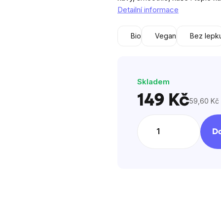
5
Detailní informace
hvězdiček.
Bio
Vegan
Bez lepk
Skladem
149 Kč
59,60 Kč 
Měrná
cena:
Do