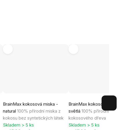
Průměrné
Průměrné
BrainMax kokosová miska -
BrainMax kokosová lžíce -
hodnocení
hodnocení
natural
100% přírodní miska z
světlá
100% přírodní lžíce z
produktu
produktu
kokosu bez syntetických látek
kokosového dřeva
je
je
Skladem > 5 ks
Skladem > 5 ks
4,8
5,0