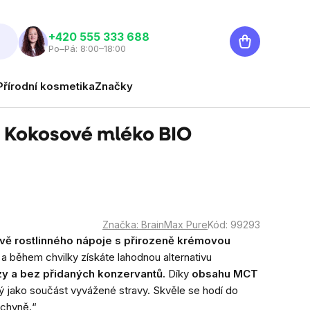
Nákupní
‭+420 555 333 688
Po–Pá: 8:00–18:00
košík
Přírodní kosmetika
Značky
 Kokosové mléko BIO
Značka:
BrainMax Pure
Kód:
99293
avě rostlinného nápoje s přirozeně krémovou
 a během chvilky získáte lahodnou alternativu
zy a bez přidaných konzervantů.
Díky
obsahu MCT
 jako součást vyvážené stravy. Skvěle se hodí do
uchyně.“