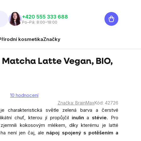
Nákupní
‭+420 555 333 688
Po–Pá: 8:00–18:00
košík
Přírodní kosmetika
Značky
 Matcha Latte Vegan, BIO,
10 hodnocení
né
Značka:
BrainMax
Kód:
42726
ní
e charakteristická světle zelená barva a čerstvé
u
átní chuť, kterou jí propůjčil
inulin
a
stévie
. Pro
jemnili kokosovým mlékem, díky kterému je latté
ha není jen čaj, ale
nápoj spojený s potěšením a