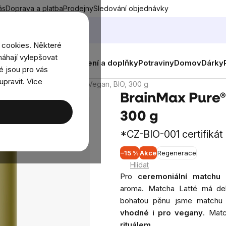
ás
Doprava a platba
Prodejny
Sledování objednávky
 cookies. Některé
áhají vylepšovat
nky
Muži
Ženy
Děti
Oblečení a doplňky
Potraviny
Domov
Dárky
é jsou pro vás
upravit. Více
inMax Pure® Matcha Latte Vegan, BIO, 300 g
BrainMax Pure®
300 g
*CZ-BIO-001 certifikát
–15 %
Akce
Regenerace
Průměr
Hlídat
hodnoce
Pro
ceremoniální matchu
j
produkt
aroma.
Matcha Latté má delik
je
bohatou pěnu jsme matchu z
3,9
vhodné i pro vegany
.
Matc
z
rituálem.