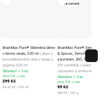
Více variant
Průměrné
Průměrné
,
BrainMax Pure® Skleněná láhev
BrainMax Pure® Sencha Ginge
hodnocení
hodnocení
a
v termo obalu, 530 ml
Láhev z
& Spices, Sencha se zázvore
produktu
produktu
borosilikátového skla v obalu o
a kořením, BIO, 50 g
*CZ-BIO-
je
je
objemu 530 ml
001 certifikát / zelený čaj se
2,7
0,0
Skladem > 5 ks
zázvorem a směsi koření
z
z
zítra 11.8. u vás
Skladem > 5 ks
5
5
299 Kč
zítra 11.8. u vás
hvězdiček.
hvězdiček.
Měrná
56,42 Kč / 100 ml
99 Kč
cena:
Měrná
198 Kč / 100 g
cena: