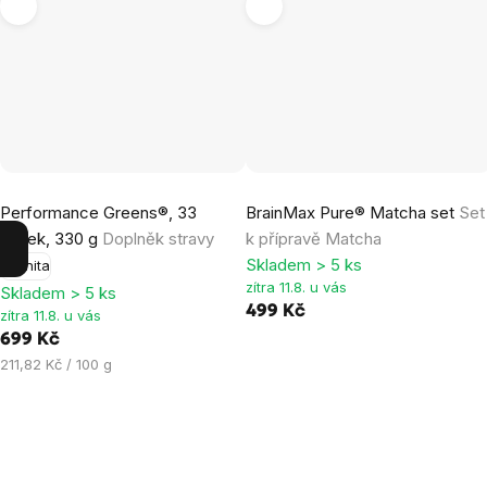
Průměrné
Průměrné
Performance Greens®, 33
BrainMax Pure® Matcha set
Set
hodnocení
hodnocení
dávek, 330 g
Doplněk stravy
k přípravě Matcha
produktu
produktu
Skladem > 5 ks
Imunita
je
je
zítra 11.8. u vás
Skladem > 5 ks
4,4
5,0
499 Kč
zítra 11.8. u vás
z
z
699 Kč
5
5
Měrná
211,82 Kč / 100 g
hvězdiček.
hvězdiček.
cena: