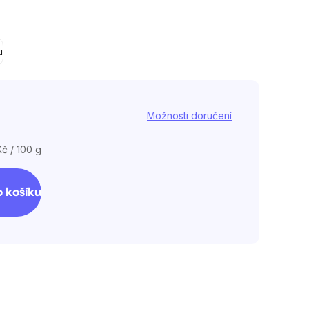
ek.
u
Možnosti doručení
č / 100 g
 košíku