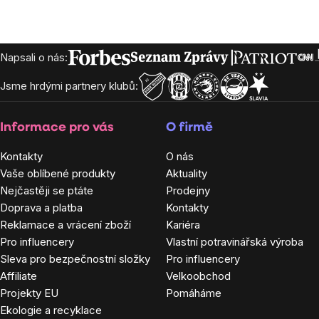
Zápatí
Napsali o nás:
Jsme hrdými partnery klubů:
Informace pro vás
O firmě
Kontakty
O nás
Vaše oblíbené produkty
Aktuality
Nejčastěji se ptáte
Prodejny
Doprava a platba
Kontakty
Reklamace a vrácení zboží
Kariéra
Pro influencery
Vlastní potravinářská výroba
Sleva pro bezpečnostní složky
Pro influencery
Affiliate
Velkoobchod
Projekty EU
Pomáháme
Ekologie a recyklace