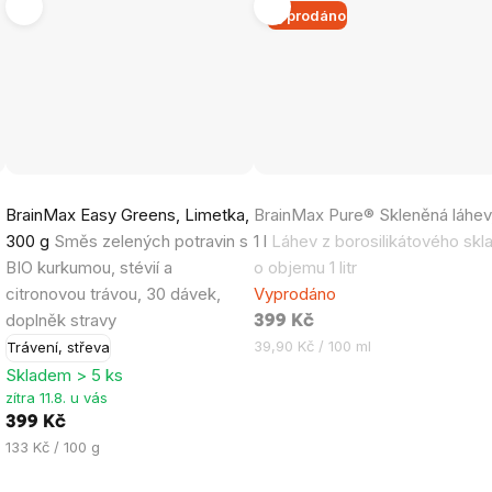
Vyprodáno
Průměrné
Průměrné
BrainMax Easy Greens, Limetka,
BrainMax Pure® Skleněná láhev
hodnocení
hodnocení
300 g
Směs zelených potravin s
1 l
Láhev z borosilikátového skl
produktu
produktu
BIO kurkumou, stévií a
o objemu 1 litr
je
je
citronovou trávou, 30 dávek,
Vyprodáno
4,6
5,0
doplněk stravy
399 Kč
z
z
Měrná
39,90 Kč / 100 ml
Trávení, střeva
5
5
cena:
Skladem > 5 ks
hvězdiček.
hvězdiček.
zítra 11.8. u vás
399 Kč
Měrná
133 Kč / 100 g
cena: