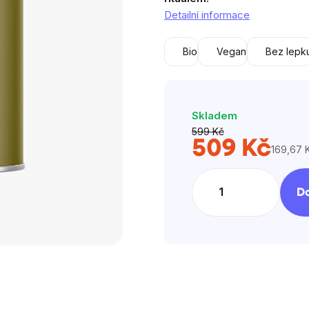
5
Detailní informace
hvězdič
Bio
Vegan
Bez lepk
Skladem
599 Kč
509 Kč
169,67 K
Měrná
cena:
Do