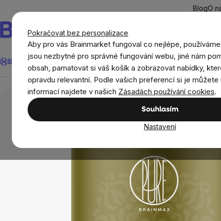
Přejít
Blog
O n
na
obsah
Pokračovat bez personalizace
Aby pro vás Brainmarket fungoval co nejlépe, používáme
Hledat
jsou nezbytné pro správné fungování webu, jiné nám pom
BrainMax®
Léto
Ušetři
Cíle
Doplňky stravy a výživa
Novi
obsah, pamatovat si váš košík a zobrazovat nabídky, kter
opravdu relevantní. Podle vašich preferencí si je můžete 
Potraviny
Superpotraviny
Matcha
Bra
informací najdete v našich
Zásadách používání cookies
.
Souhlasím
Nastavení