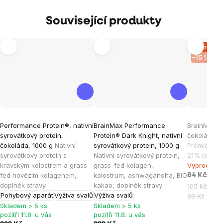
Související produkty
Vyprodá
–15 %
Průměrné
Průměrné
Průměrné
Performance Protein®, nativní
BrainMax Performance
BrainMax P
hodnocení
hodnocení
hodnocen
syrovátkový protein,
Protein® Dark Knight, nativní
čokoláda, 
produktu
produktu
produktu
čokoláda, 1000 g
Nativní
syrovátkový protein, 1000 g
Prémiová m
je
je
je
syrovátkový protein s
Nativní syrovátkový protein,
21% bílkovi
kravským kolostrem a grass-
grass-fed kolagen,
Vyprodáno
4,8
4,9
0,0
fed hovězím kolagenem,
kolostrum, ashwagandha, BIO
84 Kč
z
z
z
doplněk stravy
kakao, doplněk stravy
Měrná
105 Kč / 10
5
5
5
Pohybový aparát
Výživa svalů
Výživa svalů
cena:
99 Kč
hvězdiček.
hvězdiček.
hvězdiček
Skladem > 5 ks
Skladem > 5 ks
pozítří 11.8. u vás
pozítří 11.8. u vás