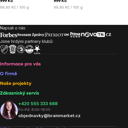
999 Kč
999 Kč
Měrná
Měrná
99,90 Kč / 100 g
99,90 Kč / 100 g
cena:
cena:
Napsali o nás:
Zápatí
Jsme hrdými partnery klubů:
Informace pro vás
O firmě
Naše projekty
Zákaznický servis
‭+420 555 333 688
Po–Pá: 8:00–18:00
objednavky@brainmarket.cz