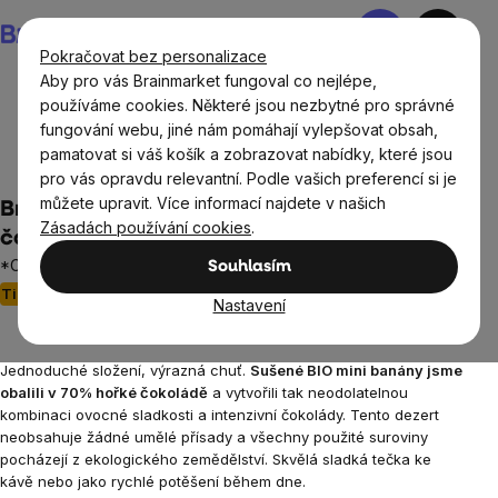
Přejít
Nákupní
na
košík
Pokračovat bez personalizace
obsah
Aby pro vás Brainmarket fungoval co nejlépe,
používáme cookies. Některé jsou nezbytné pro správné
fungování webu, jiné nám pomáhají vylepšovat obsah,
Potraviny
Sladké snacky a slané krekry
Ovoce v
pamatovat si váš košík a zobrazovat nabídky, které jsou
čokoládě
pro vás opravdu relevantní. Podle vašich preferencí si je
můžete upravit. Více informací najdete v našich
BrainMax Pure® Mini banánky v hořké
Zásadách používání cookies
.
čokoládě, BIO, 200 g
*CZ-BIO-001 certifikát / BIO banány v 70% hořké čokoládě
Souhlasím
Tip
4 hodnocení
Průměrné
Nastavení
hodnocení
produktu
Jednoduché složení, výrazná chuť.
Sušené BIO mini banány jsme
je
obalili v 70% hořké čokoládě
a vytvořili tak neodolatelnou
5,0
kombinaci ovocné sladkosti a intenzivní čokolády. Tento dezert
z
neobsahuje žádné umělé přísady a všechny použité suroviny
5
pocházejí z ekologického zemědělství. Skvělá sladká tečka ke
hvězdiček.
kávě nebo jako rychlé potěšení během dne.