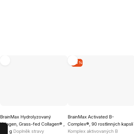
–15 %
Průměrné
Průměrné
BrainMax Hydrolyzovaný
BrainMax Activated B-
hodnocení
hodnocení
Kolagen, Grass-fed Collagen® ,
Complex®, 90 rostlinných kapslí
produktu
produktu
400 g
Doplněk stravy
Komplex aktivovaných B
je
je