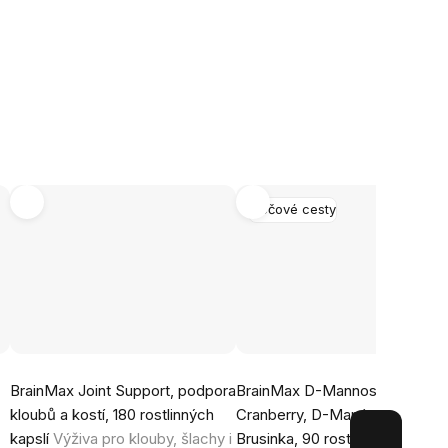
Močové cesty
Průměrné
Průměrné
BrainMax Joint Support, podpora
BrainMax D-Mannose &
hodnocení
hodnocení
kloubů a kostí, 180 rostlinných
Cranberry, D-Manóza &
produktu
produktu
kapslí
Výživa pro klouby, šlachy i
Brusinka, 90 rostlinných kapslí
je
je