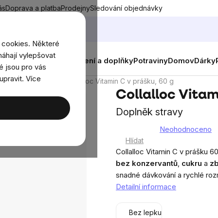
ás
Doprava a platba
Prodejny
Sledování objednávky
 cookies. Některé
áhají vylepšovat
nky
Muži
Ženy
Děti
Oblečení a doplňky
Potraviny
Domov
Dárky
é jsou pro vás
upravit. Více
Vitamín C
Collalloc Vitamin C v prášku, 60 g
Collalloc Vitam
Doplněk stravy
Neohodnoceno
Průměrné
Hlídat
hodnocení
Collalloc Vitamin C v prášku 6
produktu
bez konzervantů
,
cukru
a
zb
je
snadné dávkování a rychlé ro
0,0
Detailní informace
z
5
Bez lepku
hvězdiček.