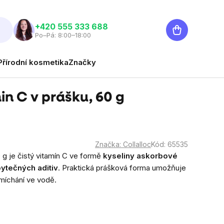
Nákupní
‭+420 555 333 688
Po–Pá: 8:00–18:00
košík
Přírodní kosmetika
Značky
in C v prášku, 60 g
Značka:
Collalloc
Kód:
65535
0 g je čistý vitamín C ve formě
kyseliny askorbové
ytečných aditiv
. Praktická prášková forma umožňuje
zmíchání ve vodě.