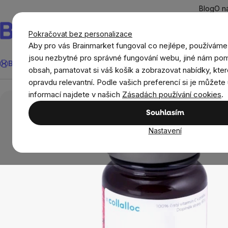
Přejít
Blog
O n
na
obsah
Pokračovat bez personalizace
Aby pro vás Brainmarket fungoval co nejlépe, používáme
Hledat
jsou nezbytné pro správné fungování webu, jiné nám pom
BrainMax®
Léto
Ušetři
Cíle
Doplňky stravy a výživa
Novi
obsah, pamatovat si váš košík a zobrazovat nabídky, kter
opravdu relevantní. Podle vašich preferencí si je můžete 
Doplňky stravy a výživa
Vitamíny a multivitamíny
informací najdete v našich
Zásadách používání cookies
.
Souhlasím
Nastavení