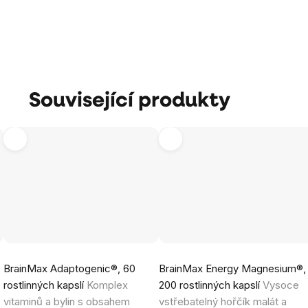
Související produkty
Průměrné
Průměrné
BrainMax Adaptogenic®, 60
BrainMax Energy Magnesium®,
hodnocení
hodnocení
rostlinných kapslí
Komplex
200 rostlinných kapslí
Vysoce
produktu
produktu
vitaminů a bylin s obsahem
vstřebatelný hořčík malát a
je
je