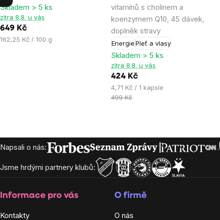
Skladem > 5 ks
vitamínů s cholinem a
4,8
5,0
zítra 8.8. u vás
koenzymem Q10, 45 dávek,
z
z
649 Kč
doplněk stravy
5
5
Měrná
162,25 Kč / 100 g
Energie
Pleť a vlasy
hvězdiček.
hvězdiček.
cena:
Skladem > 5 ks
zítra 8.8. u vás
424 Kč
Měrná
4,71 Kč / 1 kapsle
cena:
499 Kč
Zápatí
Napsali o nás:
Jsme hrdými partnery klubů:
Informace pro vás
O firmě
Kontakty
O nás