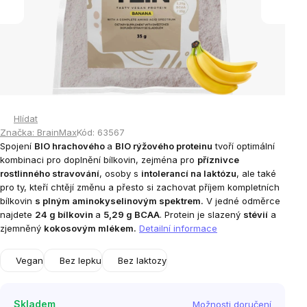
Hlídat
Značka:
BrainMax
Kód:
63567
Spojení
BIO hrachového
a
BIO rýžového proteinu
tvoří optimální
kombinaci pro doplnění bílkovin, zejména pro
příznivce
rostlinného stravování
, osoby s
intolerancí na
laktózu
, ale také
pro ty, kteří chtějí změnu a přesto si zachovat příjem
kompletních
bílkovin
s plným aminokyselinovým spektrem.
V jedné odměrce
najdete
24 g bílkovin
a
5,29 g BCAA
.
Protein je slazený
stévií
a
zjemněný
kokosovým mlékem.
Detailní informace
Vegan
Bez lepku
Bez laktozy
Skladem
Možnosti doručení