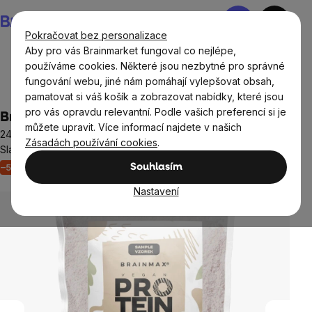
Přejít
Nákupní
na
košík
Pokračovat bez personalizace
obsah
Aby pro vás Brainmarket fungoval co nejlépe,
používáme cookies. Některé jsou nezbytné pro správné
fungování webu, jiné nám pomáhají vylepšovat obsah,
BrainMax®
Vzorky
Vzorky doplňků stravy
pamatovat si váš košík a zobrazovat nabídky, které jsou
pro vás opravdu relevantní. Podle vašich preferencí si je
BrainMax Vegan protein, banán, 35 g
můžete upravit. Více informací najdete v našich
24 g bílkovin, 5,29 g BCAA, Kompletní Amino spektrum,
Zásadách používání cookies
.
Slazeno stévií, doplněk stravy
–51 %
Neohodnoceno
Souhlasím
Průměrné
hodnocení
Nastavení
produktu
je
0,0
z
5
hvězdiček.