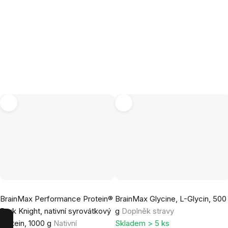
Průměrné
Průměrné
BrainMax Performance Protein®
BrainMax Glycine, L-Glycin, 500
hodnocení
hodnocení
Dark Knight, nativní syrovátkový
g
Doplněk stravy
produktu
produktu
protein, 1000 g
Nativní
Skladem > 5 ks
je
je