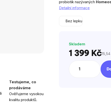
probiotik nazývaných
Homeost
z
Detailní informace
5
hvězdiček.
Bez lepku
Skladem
1 399 Kč
15,54
Měrn
cena:
Do
Testujeme, co
prodáváme
i
Ověřujeme vysokou
kvalitu produktů.