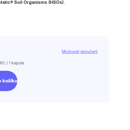
atic® Soil Organisms (HSOs)
.
Možnosti doručení
 Kč / 1 kapsle
á
 košíku