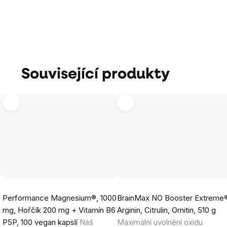
Související produkty
Průměrné
Průměrné
Performance Magnesium®, 1000
BrainMax NO Booster Extreme
hodnocení
hodnocení
mg, Hořčík 200 mg + Vitamín B6
Arginin, Citrulin, Ornitin, 510 g
produktu
produktu
P5P, 100 vegan kapslí
Náš
Maximální uvolnění oxidu
je
je