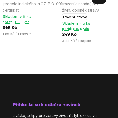
jitrocele indického. *CZ-BIO-001
trávení a snadnější vstřebávání
5,0
4,4
certifikát
živin, doplněk stravy
z
z
Skladem > 5 ks
Trávení, střeva
5
5
pozítří 8.8. u vás
Skladem > 5 ks
hvězdiček.
hvězdiček.
369 Kč
pozítří 8.8. u vás
Měrná
1,85 Kč / 1 kapsle
349 Kč
cena:
Měrná
3,88 Kč / 1 kapsle
cena:
Přihlaste se k odběru novinek
a získejte tipy pro zdravý životní styl, exkluzivní