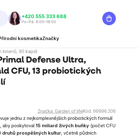
Nákupní
‭+420 555 333 688
Po–Pá: 8:00–18:00
košík
Přírodní kosmetika
Značky
ch kmenů, 90 kapslí
Primal Defense Ultra,
mld CFU, 13 probiotických
lí
Značka:
Garden of life
Kód:
99996.206
vuje jednu z nejkomplexnějších probiotických formulí
k, aby poskytoval
15 miliard živých buňky
(počet CFU
3 druhů prospěšných kultur
, včetně půdních