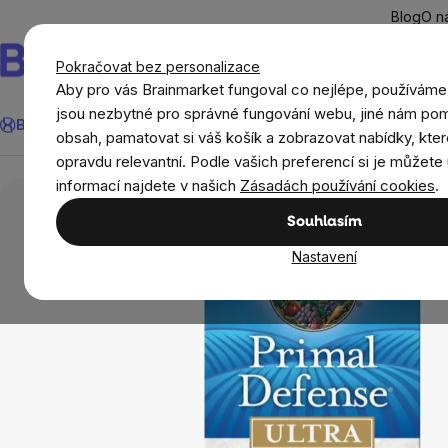
Přejít
Blog
O n
na
obsah
Pokračovat bez personalizace
Aby pro vás Brainmarket fungoval co nejlépe, používáme
Hledat
jsou nezbytné pro správné fungování webu, jiné nám pom
BrainMax®
Léto
Ušetři
Cíle
Doplňky stravy a výživa
Novi
obsah, pamatovat si váš košík a zobrazovat nabídky, kter
opravdu relevantní. Podle vašich preferencí si je můžete 
Doplňky stravy a výživa
Probiotika
Garden 
informací najdete v našich
Zásadách používání cookies
.
Souhlasím
Nastavení