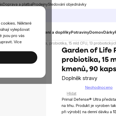
ás
Doprava a platba
Prodejny
Sledování objednávky
 cookies. Některé
áhají vylepšovat
nky
Muži
Ženy
Děti
Oblečení a doplňky
Potraviny
Domov
Dárky
é jsou pro vás
upravit. Více
of Life Primal Defense Ultra, probiotika, 15 mld CFU, 13 probiotický
Garden of Life 
probiotika, 15 
kmenů, 90 kaps
Doplněk stravy
Neohodnoceno
Průměrné
Hlídat
hodnocení
Primal Defense® Ultra předsta
produktu
na trhu. Produkt je vyroben ta
je
při výrobě) na denní dávku a
1
0,0