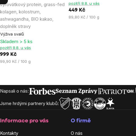
pozítří 8.8. u vás
syrovátkový protein, grass-fed
4,9
5,0
449 Kč
kolagen, kolostrum,
z
z
Měrná
89,80 Kč / 100 g
ashwagandha, BIO kakao,
5
5
cena:
doplněk stravy
hvězdiček.
hvězdiček.
Výživa svalů
Skladem > 5 ks
pozítří 8.8. u vás
999 Kč
Měrná
99,90 Kč / 100 g
cena:
Zápatí
Napsali o nás:
Jsme hrdými partnery klubů:
Informace pro vás
O firmě
Kontakty
O nás