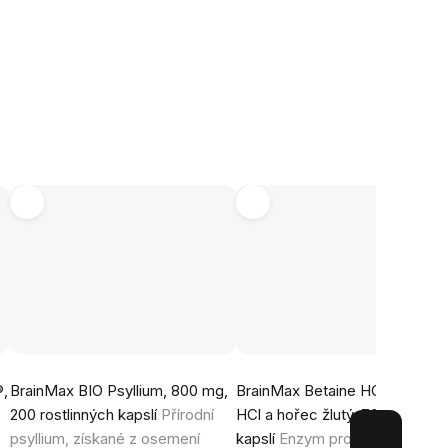
Průměrné
Průměrné
®,
BrainMax BIO Psyllium, 800 mg,
BrainMax Betaine HCl, Betain
hodnocení
hodnocení
200 rostlinných kapslí
Přírodní
HCl a hořec žlutý, 700 mg, 90
produktu
produktu
psyllium, získané z osemení
kapslí
Enzym pro podporu
je
je