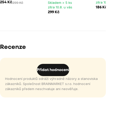
zítra 10.8. 
254 Kč
299 Kč
Skladem > 5 ks
zítra 10.8. u vás
186 Kč
219 
299 Kč
Recenze
Přidat hodnocení
Hodnocení produktů odráží výhradně názory a stanoviska
zákazníků. Společnost BRAINMARKET s.r.o. hodnocení
zákazníků předem neschvaluje ani neověřuje.