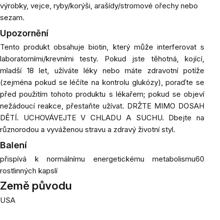
výrobky, vejce, ryby/korýši, arašídy/stromové ořechy nebo
sezam.
Upozornění
Tento produkt obsahuje biotin, který může interferovat s
laboratorními/krevními testy. Pokud jste těhotná, kojící,
mladší 18 let, užíváte léky nebo máte zdravotní potíže
(zejména pokud se léčíte na kontrolu glukózy), poraďte se
před použitím tohoto produktu s lékařem; pokud se objeví
nežádoucí reakce, přestaňte užívat. DRŽTE MIMO DOSAH
DĚTÍ. UCHOVÁVEJTE V CHLADU A SUCHU. Dbejte na
různorodou a vyváženou stravu a zdravý životní styl.
Balení
přispívá k normálnímu energetickému metabolismu60
rostlinných kapslí
Země původu
USA