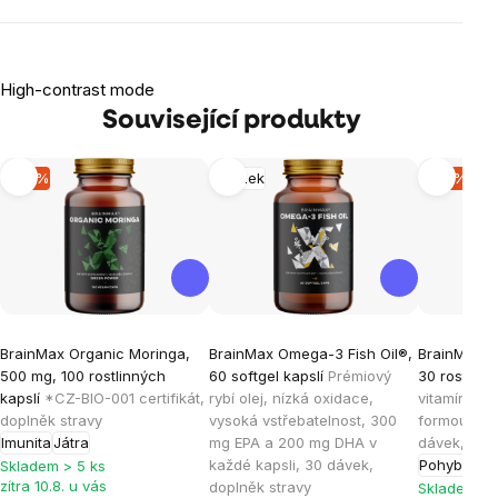
High-contrast mode
Související produkty
-15 %
Mozek
-15 %
BrainMax Organic Moringa,
BrainMax Omega-3 Fish Oil®,
BrainMax® 
500 mg, 100 rostlinných
60 softgel kapslí
Prémiový
30 rostlinn
kapslí
*CZ-BIO-001 certifikát,
rybí olej, nízká oxidace,
vitamínem 
doplněk stravy
vysoká vstřebatelnost, 300
formou vit
Imunita
Játra
mg EPA a 200 mg DHA v
dávek, dop
každé kapsli, 30 dávek,
Pohybový a
Skladem > 5 ks
zítra 10.8. u vás
doplněk stravy
Skladem > 