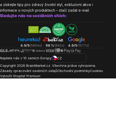
a získejte tipy pro zdravý životní styl, exkluzivní akce i
informace o nových produktech – stačí zadat e-mail.
Sledujte nás na sociálních sítích:
4.9/5
(5854x)
98 %
(865x)
4.9/5
(1577x)
Najdete nás v 10 zemích Evropy:
CZ
Copyright
2026
BrainMarket.cz. Všechna práva vyhrazena.
Zásady zpracování osobních údajů
Obchodní podmínky
Cookies
Vytvořil Shoptet Premium