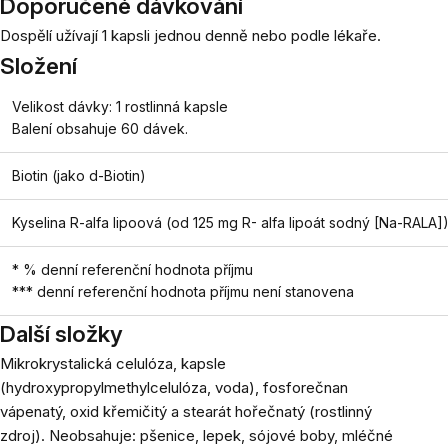
Doporučené dávkování
Dospělí užívají 1 kapsli jednou denně nebo podle lékaře.
Složení
Velikost dávky: 1 rostlinná kapsle
Balení obsahuje 60 dávek.
Biotin (jako d-Biotin)
Kyselina R-alfa lipoová (od 125 mg R-
alfa
lipoát sodný [Na-RALA]
* % denní referenční hodnota příjmu
*** denní referenční hodnota příjmu není stanovena
Další složky
Mikrokrystalická celulóza, kapsle
(hydroxypropylmethylcelulóza, voda), fosforečnan
vápenatý, oxid křemičitý a stearát hořečnatý (rostlinný
zdroj). Neobsahuje: pšenice, lepek, sójové boby, mléčné