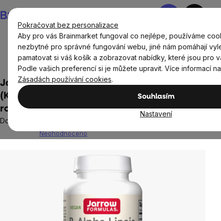
Přejít
Nákupní
na
košík
Pokračovat bez personalizace
obsah
Aby pro vás Brainmarket fungoval co nejlépe, používáme cook
nezbytné pro správné fungování webu, jiné nám pomáhají vyl
pamatovat si váš košík a zobrazovat nabídky, které jsou pro v
Doplňky stravy a výživa
Podle vašich preferencí si je můžete upravit. Více informací n
Zásadách používání cookies
.
Jarrow Formulas R-Alpha Lipoic Acid
(Kyselina Alfa Lipoová s biotinem) 60
Souhlasím
rostlinných kapslí
Nastavení
Doplněk stravy
Neohodnoceno
Průměrné
hodnocení
produktu
je
0,0
z
5
hvězdiček.