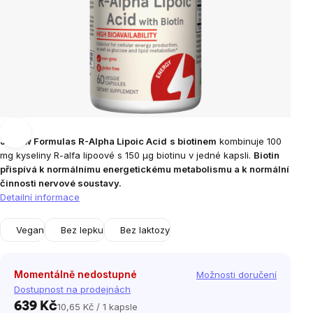
Jarrow Formulas R-Alpha Lipoic Acid
s biotinem
kombinuje 100
mg kyseliny R-alfa lipoové s 150 μg biotinu v jedné kapsli.
Biotin
přispívá k normálnímu energetickému metabolismu a k normální
činnosti nervové soustavy.
Detailní informace
Vegan
Bez lepku
Bez laktozy
Momentálně nedostupné
Možnosti doručení
Dostupnost na prodejnách
639 Kč
10,65 Kč / 1 kapsle
Měrná