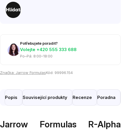
cena:
Hlídat
Potřebujete poradit?
Volejte ‭+420 555 333 688
Po–Pá: 8:00–18:00
Značka:
Jarrow Formulas
Kód:
99996.154
Popis
Související produkty
Recenze
Poradna
Pod
Jarrow Formulas R-Alpha