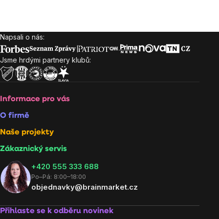
Napsali o nás:
Zápatí
Jsme hrdými partnery klubů:
Informace pro vás
O firmě
Naše projekty
Zákaznický servis
‭+420 555 333 688
Po–Pá: 8:00–18:00
objednavky@brainmarket.cz
Přihlaste se k odběru novinek