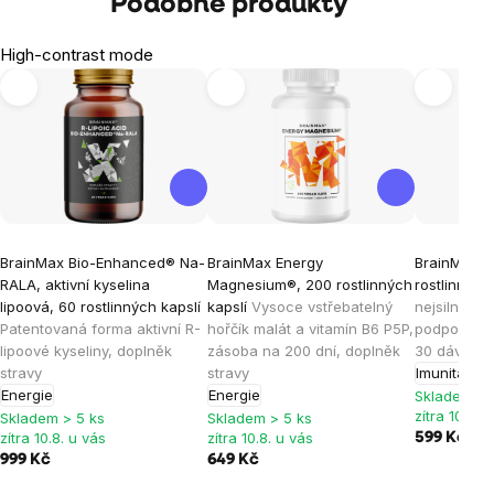
Podobné produkty
High-contrast mode
BrainMax Bio-Enhanced® Na-
BrainMax Energy
BrainMax I
RALA, aktivní kyselina
Magnesium®, 200 rostlinných
rostlinných
lipoová, 60 rostlinných kapslí
kapslí
Vysoce vstřebatelný
nejsilnějšíc
Patentovaná forma aktivní R-
hořčík malát a vitamín B6 P5P,
podporu im
lipoové kyseliny, doplněk
zásoba na 200 dní, doplněk
30 dávek, 
stravy
stravy
Imunita
Energie
Energie
Skladem > 
zítra 10.8. 
Skladem > 5 ks
Skladem > 5 ks
zítra 10.8. u vás
zítra 10.8. u vás
599 Kč
999 Kč
649 Kč