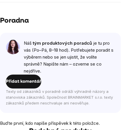
Poradna
Náš
tým produktových poradců
je tu pro
vás (Po–Pá, 8–18 hod). Potřebujete poradit s
výběrem nebo se jen ujistit, že volíte
správně? Napište nám – ozveme se co
nejdříve.
Přidat komentář
Texty od zákazníků v poradně odráží výhradně názory a
stanoviska zákazníků. Společnost BRAINMARKET s.r.o. texty
zákazníků předem neschvaluje ani neověřuje.
Buďte první, kdo napíše příspěvek k této položce.