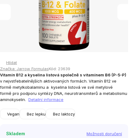
Hlídat
Značka:
Jarrow Formulas
Kód:
23639
Vitamín B12 a kyselina listová společně s vitamínem B6 (P-5-P)
v nejvstřebatelnějších aktivovaných formách. Vitamín B12 ve
formě metylkobalaminu a kyselina listová ve své metylové
formě
pro podporu syntézy DNA, neurotransmiterů a metabolismu
aminokyselin.
Detailní informace
Vegan
Bez lepku
Bez laktozy
Skladem
Možnosti doručení