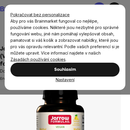
Přejít
Nákupní
na
košík
Pokračovat bez personalizace
obsah
Aby pro vás Brainmarket fungoval co nejlépe,
používáme cookies. Některé jsou nezbytné pro správné
fungování webu, jiné nám pomáhají vylepšovat obsah,
Doplňky stravy a výživa
Vitamíny a multivitamíny
pamatovat si váš košík a zobrazovat nabídky, které jsou
pro vás opravdu relevantní. Podle vašich preferencí si je
Jarrow Methyl B-12 & Methyl Folate,
můžete upravit. Více informací najdete v našich
(Vitamín B12 + Kyselina listová, aktivované
Zásadách používání cookies
.
formy), 1000 mcg / 400mcg, 100 pastilek
Souhlasím
Doplněk stravy
Energie
Duševní zdraví
3 hodnocení
Nastavení
Průměrné
hodnocení
produktu
je
5,0
z
5
hvězdiček.