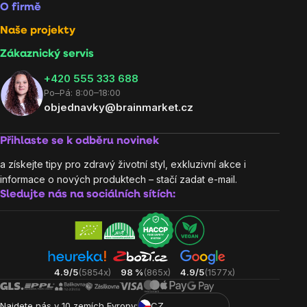
O firmě
Naše projekty
Zákaznický servis
‭+420 555 333 688
Po–Pá: 8:00–18:00
objednavky@brainmarket.cz
Přihlaste se k odběru novinek
a získejte tipy pro zdravý životní styl, exkluzivní akce i
informace o nových produktech – stačí zadat e-mail.
Sledujte nás na sociálních sítích:
4.9/5
(5854x)
98 %
(865x)
4.9/5
(1577x)
Najdete nás v 10 zemích Evropy:
CZ