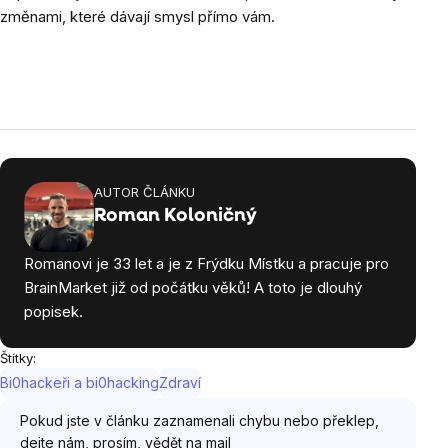
změnami, které dávají smysl přímo vám.
AUTOR ČLÁNKU
Roman Koloničný
Romanovi je 33 let a je z Frýdku Místku a pracuje pro
BrainMarket již od počátku věků! A toto je dlouhý
popisek.
Štítky:
Bi0hackeři a bi0hacking
Zdraví
Pokud jste v článku zaznamenali chybu nebo překlep,
dejte nám, prosím, vědět na mail