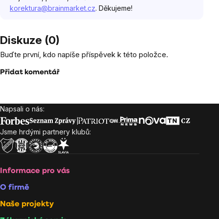
korektura@brainmarket.cz
. Děkujeme!
Diskuze (0)
Buďte první, kdo napíše příspěvek k této položce.
Přidat komentář
Napsali o nás:
Zápatí
Jsme hrdými partnery klubů:
Informace pro vás
O firmě
Naše projekty