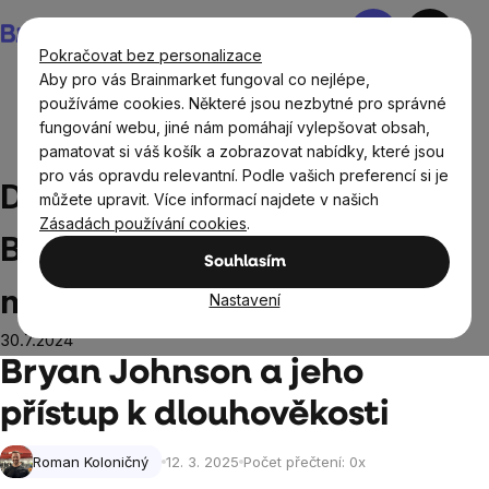
Přejít
Nákupní
na
košík
Pokračovat bez personalizace
obsah
Aby pro vás Brainmarket fungoval co nejlépe,
používáme cookies. Některé jsou nezbytné pro správné
fungování webu, jiné nám pomáhají vylepšovat obsah,
Blog
Dlouhověkost v podání Bryana Johnsona: Cesta k
pamatovat si váš košík a zobrazovat nabídky, které jsou
neuvěřitelné vitalitě
pro vás opravdu relevantní. Podle vašich preferencí si je
Dlouhověkost v podání
můžete upravit. Více informací najdete v našich
Zásadách používání cookies
.
Bryana Johnsona: Cesta k
Souhlasím
neuvěřitelné vitalitě
Nastavení
30.7.2024
Bryan Johnson a jeho
přístup k dlouhověkosti
Roman Koloničný
12. 3. 2025
Počet přečtení:
0
x