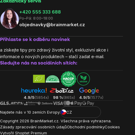
Zákaznický servis
‭+420 555 333 688
Po–Pá: 8:00–18:00
objednavky@brainmarket.cz
Přihlaste se k odběru novinek
a získejte tipy pro zdravý životní styl, exkluzivní akce i
informace o nových produktech – stačí zadat e-mail.
Sledujte nás na sociálních sítích:
4.9/5
(5854x)
98 %
(865x)
4.9/5
(1577x)
Najdete nás v 10 zemích Evropy:
CZ
Copyright
2026
BrainMarket.cz. Všechna práva vyhrazena.
Zásady zpracování osobních údajů
Obchodní podmínky
Cookies
Vytvořil Shoptet Premium