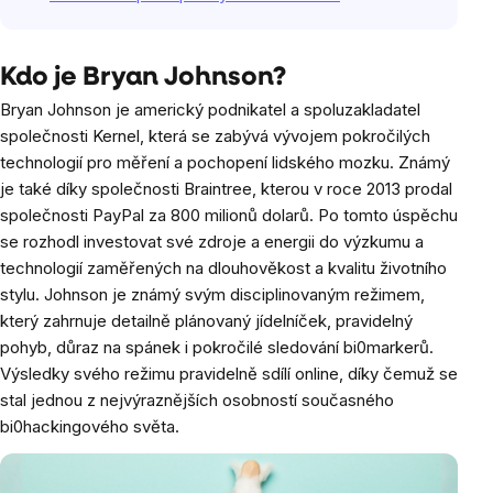
Kdo je Bryan Johnson?
Bryan Johnson je americký podnikatel a spoluzakladatel
společnosti Kernel, která se zabývá vývojem pokročilých
technologií pro měření a pochopení lidského mozku. Známý
je také díky společnosti Braintree, kterou v roce 2013 prodal
společnosti PayPal za 800 milionů dolarů. Po tomto úspěchu
se rozhodl investovat své zdroje a energii do výzkumu a
technologií zaměřených na dlouhověkost a kvalitu životního
stylu. Johnson je známý svým disciplinovaným režimem,
který zahrnuje detailně plánovaný jídelníček, pravidelný
pohyb, důraz na spánek i pokročilé sledování bi0markerů.
Výsledky svého režimu pravidelně sdílí online, díky čemuž se
stal jednou z nejvýraznějších osobností současného
bi0hackingového světa.