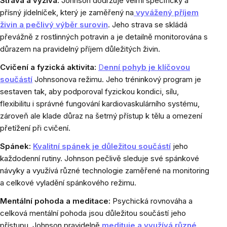
Strava a výživa:
Johnson dodržuje velmi specifický a
přísný jídelníček, který je zaměřený na
vyvážený příjem
živin a pečlivý výběr surovin
. Jeho strava se skládá
převážně z rostlinných potravin a je detailně monitorována s
důrazem na pravidelný příjem důležitých živin.
Cvičení a fyzická aktivita:
D
enní pohyb je klíčovou
součástí
Johnsonova režimu. Jeho tréninkový program je
sestaven tak, aby podporoval fyzickou kondici, sílu,
flexibilitu i správné fungování kardiovaskulárního systému,
zároveň ale klade důraz na šetrný přístup k tělu a omezení
přetížení při cvičení.
Spánek:
Kvalitní spánek je důležitou součástí
jeho
každodenní rutiny. Johnson pečlivě sleduje své spánkové
návyky a využívá různé technologie zaměřené na monitoring
a celkové vyladění spánkového režimu.
Mentální pohoda a meditace:
Psychická rovnováha a
celková mentální pohoda jsou důležitou součástí jeho
přístupu. Johnson pravidelně
medituje a využívá různé