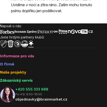
Uvidíme v noci a zítra ráno. Zatím mohu tomuto
psímu doplňku jen poděkovat.
Napsali o nás:
Zápatí
Jsme hrdými partnery klubů:
Informace pro vás
O firmě
Naše projekty
Zákaznický servis
‭+420 555 333 688
Po–Pá: 8:00–18:00
objednavky@brainmarket.cz