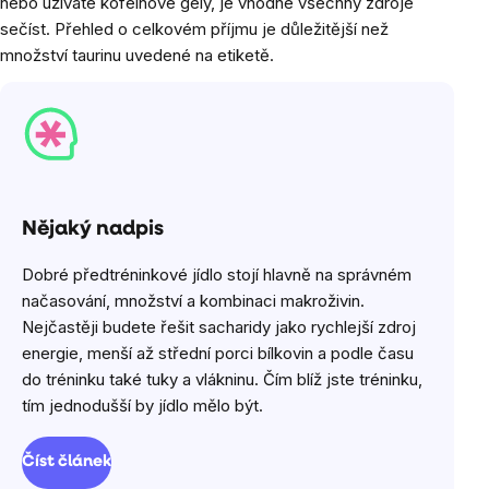
nebo užíváte kofeinové gely, je vhodné všechny zdroje
sečíst. Přehled o celkovém příjmu je důležitější než
množství taurinu uvedené na etiketě.
Nějaký nadpis
Dobré předtréninkové jídlo stojí hlavně na správném
načasování, množství a kombinaci makroživin.
Nejčastěji budete řešit sacharidy jako rychlejší zdroj
energie, menší až střední porci bílkovin a podle času
do tréninku také tuky a vlákninu. Čím blíž jste tréninku,
tím jednodušší by jídlo mělo být.
Číst článek