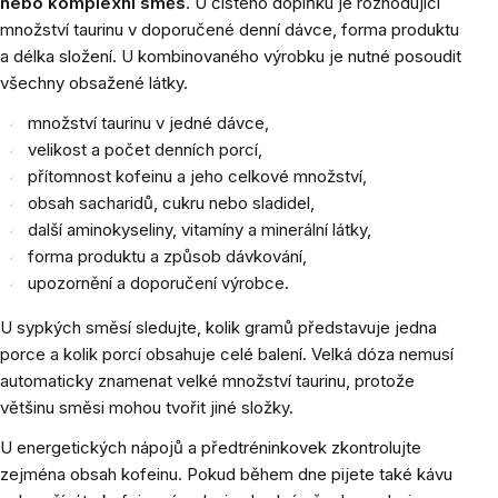
nebo komplexní směs
. U čistého doplňku je rozhodující
množství taurinu v doporučené denní dávce, forma produktu
a délka složení. U kombinovaného výrobku je nutné posoudit
všechny obsažené látky.
množství taurinu v jedné dávce,
velikost a počet denních porcí,
přítomnost kofeinu a jeho celkové množství,
obsah sacharidů, cukru nebo sladidel,
další aminokyseliny, vitamíny a minerální látky,
forma produktu a způsob dávkování,
upozornění a doporučení výrobce.
U sypkých směsí sledujte, kolik gramů představuje jedna
porce a kolik porcí obsahuje celé balení. Velká dóza nemusí
automaticky znamenat velké množství taurinu, protože
většinu směsi mohou tvořit jiné složky.
U energetických nápojů a předtréninkovek zkontrolujte
zejména obsah kofeinu. Pokud během dne pijete také kávu