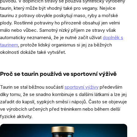
původu. V doplňcích stravy se používá synteticky vyrobený
taurin, který může být vhodný také pro vegany. Nejvíce
taurinu z potravy obvykle poskytují maso, ryby a mořské
plody. Rostlinné potraviny ho přirozeně obsahují jen velmi
málo nebo vůbec. Samotný nízký příjem ze stravy však
automaticky neznamená, že je nutné začít užívat
doplněk s
taurinem
, protože lidský organismus si jej za běžných
okolností dokáže také vytvářet.
Proč se taurin používá ve sportovní výživě
Taurin se stal běžnou součástí
sportovní výživy
především
díky tomu, že se snadno kombinuje s dalšími látkami a lze jej
zařadit do kapslí, sypkých směsí i nápojů. Často se objevuje
ve výrobcích určených před tréninkem nebo během delší
fyzické aktivity.