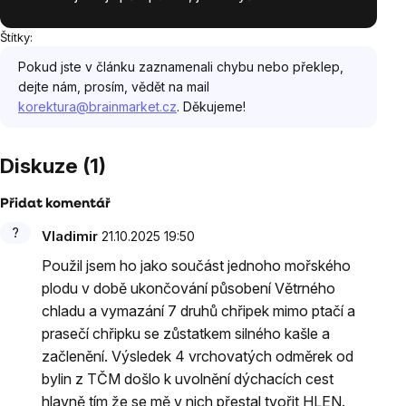
Štítky:
Pokud jste v článku zaznamenali chybu nebo překlep,
dejte nám, prosím, vědět na mail
korektura@brainmarket.cz
. Děkujeme!
Diskuze (1)
Přidat komentář
Výpis
Vladimir
21.10.2025 19:50
diskuzí
Použil jsem ho jako součást jednoho mořského
plodu v době ukončování působení Větrného
chladu a vymazání 7 druhů chřipek mimo ptačí a
prasečí chřipku se zůstatkem silného kašle a
začlenění. Výsledek 4 vrchovatých odměrek od
bylin z TČM došlo k uvolnění dýchacích cest
hlavně tím,že se mě v nich přestal tvořit HLEN.