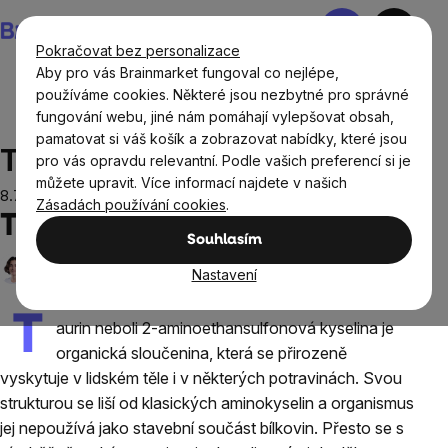
Přejít
Nákupní
na
košík
Pokračovat bez personalizace
obsah
Aby pro vás Brainmarket fungoval co nejlépe,
používáme cookies. Některé jsou nezbytné pro správné
fungování webu, jiné nám pomáhají vylepšovat obsah,
Blog
Taurin ve sportovní výživě
pamatovat si váš košík a zobrazovat nabídky, které jsou
Taurin ve sportovní výživě
pro vás opravdu relevantní. Podle vašich preferencí si je
můžete upravit. Více informací najdete v našich
8.7.2026
Zásadách používání cookies
.
Taurin ve sportovní výživě
Souhlasím
Karolína Hradilová
8. 7. 2026
Počet přečtení:
0
x
Nastavení
T
aurin neboli 2-aminoethansulfonová kyselina je
organická sloučenina, která se přirozeně
vyskytuje v lidském těle i v některých potravinách. Svou
strukturou se liší od klasických aminokyselin a organismus
jej nepoužívá jako stavební součást bílkovin. Přesto se s