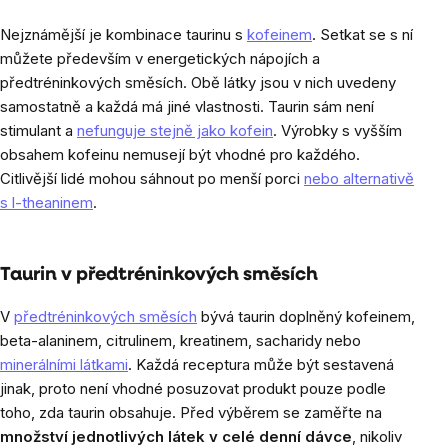
Nejznámější je kombinace taurinu s
kofeinem
. Setkat se s ní
můžete především v energetických nápojích a
předtréninkových směsích. Obě látky jsou v nich uvedeny
samostatně a každá má jiné vlastnosti. Taurin sám není
stimulant a
nefunguje stejně jako kofein
. Výrobky s vyšším
obsahem kofeinu nemusejí být vhodné pro každého.
Citlivější lidé mohou sáhnout po menší porci
nebo alternativě
s l-theaninem
.
Taurin v předtréninkových směsích
V
předtréninkových směsích
bývá taurin doplněný kofeinem,
beta-alaninem, citrulinem, kreatinem, sacharidy nebo
minerálními látkami
. Každá receptura může být sestavená
jinak, proto není vhodné posuzovat produkt pouze podle
toho, zda taurin obsahuje. Před výběrem se zaměřte na
množství jednotlivých látek v celé denní dávce
, nikoliv