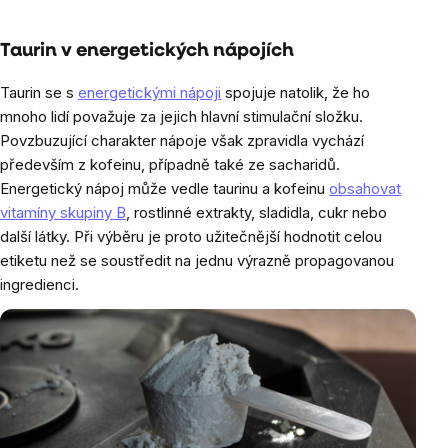
Taurin v energetických nápojích
Taurin se s
energetickými nápoji
spojuje natolik, že ho
mnoho lidí považuje za jejich hlavní stimulační složku.
Povzbuzující charakter nápoje však zpravidla vychází
především z kofeinu, případně také ze sacharidů.
Energetický nápoj může vedle taurinu a kofeinu
obsahovat
vitamíny skupiny B
, rostlinné extrakty, sladidla, cukr nebo
další látky. Při výběru je proto užitečnější hodnotit celou
etiketu než se soustředit na jednu výrazně propagovanou
ingredienci.