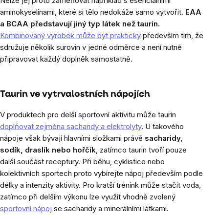
Nelze jej proto zaměňovat například s esenciálními
aminokyselinami, které si tělo nedokáže samo vytvořit.
EAA
a BCAA představují jiný typ látek než taurin.
Kombinovaný výrobek může být praktický
především tím, že
sdružuje několik surovin v jedné odměrce a není nutné
připravovat každý doplněk samostatně.
Taurin ve vytrvalostních nápojích
V produktech pro delší sportovní aktivitu může taurin
doplňovat zejména sacharidy a elektrolyty
. U takového
nápoje však bývají hlavními složkami právě
sacharidy,
sodík, draslík nebo hořčík
, zatímco taurin tvoří pouze
další součást receptury. Při běhu, cyklistice nebo
kolektivních sportech proto vybírejte nápoj především podle
délky a intenzity aktivity. Pro kratší trénink může stačit voda,
zatímco při delším výkonu lze využít vhodně zvolený
sportovní nápoj
se sacharidy a minerálními látkami.