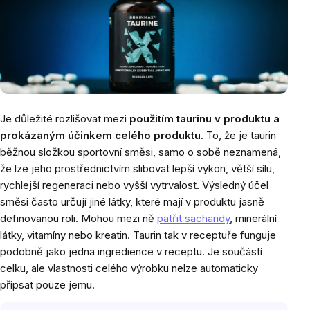
Je důležité rozlišovat mezi
použitím taurinu v produktu a
prokázaným účinkem celého produktu
. To, že je taurin
běžnou složkou sportovní směsi, samo o sobě neznamená,
že lze jeho prostřednictvím slibovat lepší výkon, větší sílu,
rychlejší regeneraci nebo vyšší vytrvalost. Výsledný účel
směsi často určují jiné látky, které mají v produktu jasně
definovanou roli. Mohou mezi ně
patřit sacharidy
, minerální
látky, vitamíny nebo kreatin. Taurin tak v receptuře funguje
podobně jako jedna ingredience v receptu. Je součástí
celku, ale vlastnosti celého výrobku nelze automaticky
připsat pouze jemu.