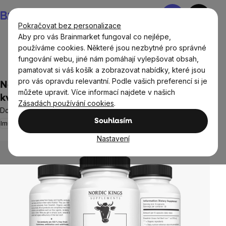
Přejít
Nákupní
na
košík
Pokračovat bez personalizace
obsah
Aby pro vás Brainmarket fungoval co nejlépe,
používáme cookies. Některé jsou nezbytné pro správné
fungování webu, jiné nám pomáhají vylepšovat obsah,
Cíle
pamatovat si váš košík a zobrazovat nabídky, které jsou
pro vás opravdu relevantní. Podle vašich preferencí si je
Nordic Kings - Hovězí játra v BIO Grass-fed
můžete upravit. Více informací najdete v našich
kvalitě, 180 kapslí
Zásadách používání cookies
.
Doplněk stravy
Souhlasím
Imunita
Energie
4 hodnocení
Průměrné
hodnocení
Nastavení
produktu
je
5,0
z
5
hvězdiček.