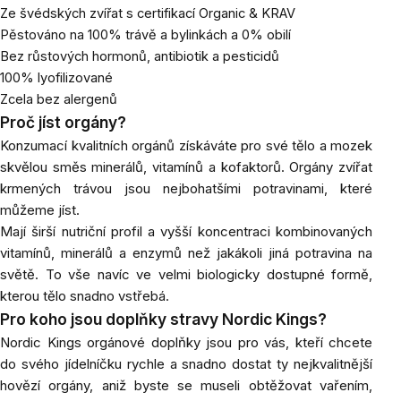
Ze švédských zvířat s certifikací Organic & KRAV
Pěstováno na 100% trávě a bylinkách a 0% obilí
Bez růstových hormonů, antibiotik a pesticidů
100% lyofilizované
Zcela bez alergenů
Proč jíst orgány?
Konzumací kvalitních orgánů získáváte pro své tělo a mozek
skvělou směs minerálů, vitamínů a kofaktorů. Orgány zvířat
krmených trávou jsou nejbohatšími potravinami, které
můžeme jíst.
Mají širší nutriční profil a vyšší koncentraci kombinovaných
vitamínů, minerálů a enzymů než jakákoli jiná potravina na
světě. To vše navíc ve velmi biologicky dostupné formě,
kterou tělo snadno vstřebá.
Pro koho jsou doplňky stravy Nordic Kings?
Nordic Kings orgánové doplňky jsou pro vás, kteří chcete
do svého jídelníčku rychle a snadno dostat ty nejkvalitnější
hovězí orgány, aniž byste se museli obtěžovat vařením,