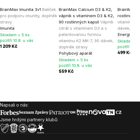
BrainMax Imunita 3v1
Balíček
BrainMax Calcium D3 & K2,
BrainMax 
pro podporu imunity, doplněk
vápník s vitamínem D3 & K2,
rostlinných
stravy
90 rostlinných kapslí
Vápník
vitamíny a 
Imunita
citrát s vitamínem D3 a s
dávek, dop
patentovanou formou
Energie
Imu
Skladem > 5 ks
pozítří 10.8. u vás
vitamínu K2 MK-7, 90 dávek,
Skladem > 
pozítří 10.8
1 209 Kč
doplněk stravy
Pohybový aparát
499 Kč
Skladem > 5 ks
pozítří 10.8. u vás
559 Kč
Napsali o nás:
Zápatí
Jsme hrdými partnery klubů: