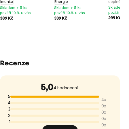
Imunita
Energie
doplněk st
Skladem > 
Skladem > 5 ks
Skladem > 5 ks
pozítří 10.8
pozítří 10.8. u vás
pozítří 10.8. u vás
299 Kč
389 Kč
339 Kč
Recenze
5,0
Průměrné
4 hodnocení
hodnocení
5
4x
produktu
4
0x
je
3
0x
5,0
2
0x
1
z
0x