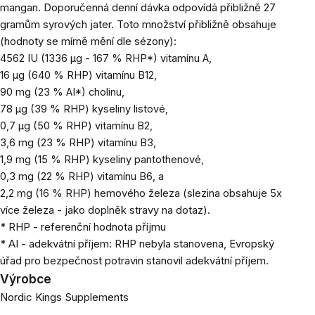
mangan. Doporučenná denní dávka odpovídá přibližně 27
gramům syrových jater. Toto množství přibližně obsahuje
(hodnoty se mírně mění dle sézony):
4562 IU (1336 μg - 167 % RHP*) vitamínu A,
16 μg (640 % RHP) vitamínu B12,
90 mg (23 % AI*) cholinu,
78 μg (39 % RHP) kyseliny listové,
0,7 μg (50 % RHP) vitamínu B2,
3,6 mg (23 % RHP) vitamínu B3,
1,9 mg (15 % RHP) kyseliny pantothenové,
0,3 mg (22 % RHP) vitamínu B6, a
2,2 mg (16 % RHP) hemového železa (slezina obsahuje 5x
více železa - jako doplněk stravy na dotaz).
* RHP - referenční hodnota příjmu
* AI - adekvátní příjem: RHP nebyla stanovena, Evropský
úřad pro bezpečnost potravin stanovil adekvátní příjem.
Výrobce
Nordic Kings Supplements