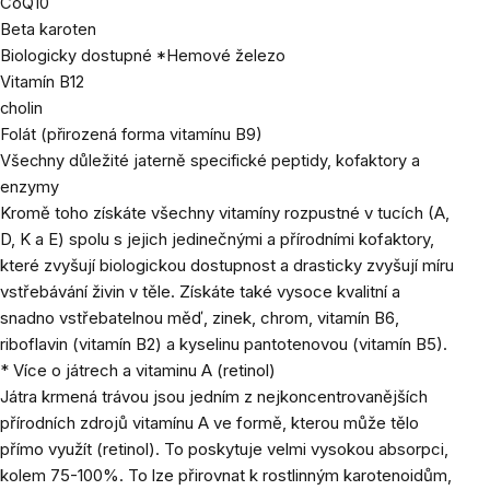
CoQ10
Beta karoten
Biologicky dostupné *Hemové železo
Vitamín B12
cholin
Folát (přirozená forma vitamínu B9)
Všechny důležité jaterně specifické peptidy, kofaktory a
enzymy
Kromě toho získáte všechny vitamíny rozpustné v tucích (A,
D, K a E) spolu s jejich jedinečnými a přírodními kofaktory,
které zvyšují biologickou dostupnost a drasticky zvyšují míru
vstřebávání živin v těle. Získáte také vysoce kvalitní a
snadno vstřebatelnou měď, zinek, chrom, vitamín B6,
riboflavin (vitamín B2) a kyselinu pantotenovou (vitamín B5).
* Více o játrech a vitaminu A (retinol)
Játra krmená trávou jsou jedním z nejkoncentrovanějších
přírodních zdrojů vitamínu A ve formě, kterou může tělo
přímo využít (retinol). To poskytuje velmi vysokou absorpci,
kolem 75-100%. To lze přirovnat k rostlinným karotenoidům,