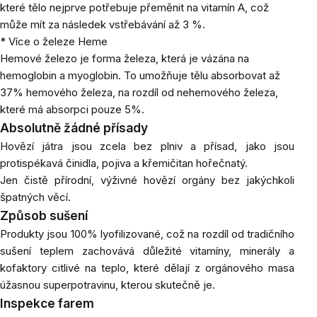
které tělo nejprve potřebuje přeměnit na vitamín A, což
může mít za následek vstřebávání až 3 %.
* Více o železe Heme
Hemové železo je forma železa, která je vázána na
hemoglobin a myoglobin. To umožňuje tělu absorbovat až
37% hemového železa, na rozdíl od nehemového železa,
které má absorpci pouze 5%.
Absolutně žádné přísady
Hovězí játra jsou zcela bez plniv a přísad, jako jsou
protispékavá činidla, pojiva a křemičitan hořečnatý.
Jen čistě přírodní, výživné hovězí orgány bez jakýchkoli
špatných věcí.
Způsob sušení
Produkty jsou 100% lyofilizované, což na rozdíl od tradičního
sušení teplem zachovává důležité vitamíny, minerály a
kofaktory citlivé na teplo, které dělají z orgánového masa
úžasnou superpotravinu, kterou skutečně je.
Inspekce farem