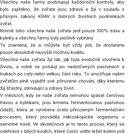
Všechny naše farmy podstupují každoroční kontroly, aby
bylo zajištěno, že zvířata jsou zdravá a žijí v souladu s
přísnými zákony KRAV o dobrých životních podmínkách
zvířat.
Kromě toho všechna naše zvířata jedí pouze 100% trávu a
bylinky a všechny farmy byly pečlivě vybírány
To znamená, že si můžete být vždy jisti, že dostanete
pouze absolutně nejvyšší možnou kvalitu.
Všechna naše zvířata žijí tak, jak byla evolučně stvořena k
životu, a volně se potulují po nedotčených pastvinách a
loukách po celý nebo velkou část roku. To umožňuje našim
zvířatům plně vyjádřit své přirozené chování, díky kterému
žijí šťastný, stimulující a zdravý život.
V měsících, kdy se naše zvířata nemohou spásat čerstvou
trávou a bylinkami, jsou krmena fermentovanou pastvinou
(siláží), která je vyrobena zcela přirozeným fermentačním
procesem, který provádějí mikroskopické organismy v
samotné trávě. Ve skutečnosti je to tento proces, který se
odehrává v bílých koulích, které často vidíte ležet kolem polí