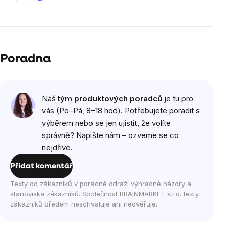
Poradna
Výpis
Náš
tým produktových poradců
je tu pro
diskuzí
vás (Po–Pá, 8–18 hod). Potřebujete poradit s
výběrem nebo se jen ujistit, že volíte
správně? Napište nám – ozveme se co
nejdříve.
Přidat komentář
Texty od zákazníků v poradně odráží výhradně názory a
stanoviska zákazníků. Společnost BRAINMARKET s.r.o. texty
zákazníků předem neschvaluje ani neověřuje.