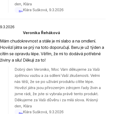
den, Klára
Klára Sušková
9.3.2026
9.3.2026
Veronika Řeháková
Hodnocení
Mám chudokrevnost a stále je mi slabo a na omdlení.
produktu
Hovězí játra se prý na toto doporučují. Beru je už týden a
je
cítím se opravdu lépe. Věřím, že mi to dodává potřebné
5
z
živiny a sílu! Děkuji za to!
5
Dobrý den Veroniko, Moc Vám děkujeme za Vaši
hvězdiček.
zpětnou vazbu a za sdílení Vaší zkušenosti. Velmi
nás těší, že se po užívání produktu cítíte lépe.
Hovězí játra jsou přirozeným zdrojem řady živin a
jsme rádi, že jste si vybrala právě tento produkt.
Děkujeme za Vaši důvěru i za milá slova. Krásný
den, Klára
Klára Sušková
9.3.2026