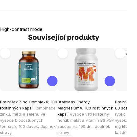
High-contrast mode
Související produkty
Mozek
BrainMax Zinc Complex®, 100
BrainMax Energy
BrainMax O
rostlinných kapslí
Kombinace
Magnesium®, 100 rostlinných
60 softgel 
zinku, mědi a selenu ve
kapslí
Vysoce vstřebatelný
rybí olej, n
vysoce biodostupných
hořčík malát a vitamín B6 P5P,
vysoká vstř
formách, 100 dávek, doplněk
zásoba na 100 dní, doplněk
mg EPA a 2
stravy
stravy
každé kapsl