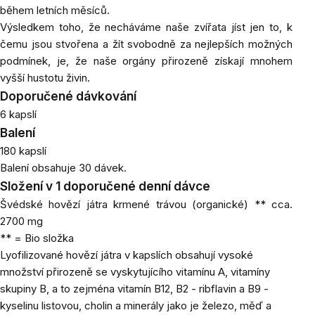
během letních měsíců.
Výsledkem toho, že necháváme naše zvířata jíst jen to, k
čemu jsou stvořena a žít svobodně za nejlepších možných
podmínek, je, že naše orgány přirozeně získají mnohem
vyšší hustotu živin.
Doporučené dávkování
6 kapslí
Balení
180 kapslí
Balení obsahuje 30 dávek.
Složení v 1 doporučené denní dávce
Švédské hovězí játra krmené trávou (organické) ** cca.
2700 mg
** = Bio složka
Lyofilizované hovězí játra v kapslích obsahují vysoké
množství přirozeně se vyskytujícího vitamínu A, vitamíny
skupiny B, a to zejména vitamín B12, B2 - ribflavin a B9 -
kyselinu listovou, cholin a minerály jako je železo, měď a