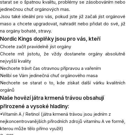
starat se o špatnou kvalitu, problémy se zásobováním nebo
jedinečnou chuť orgánových mas.
Jsou také ideální pro vás, pokud jste již začali jíst orgánové
maso a chcete upgradovat, nahradit nebo přidat do své, již
na orgány bohaté, stravy.
Nordic Kings doplňky jsou pro vás, kteří
Chcete začít pravidelně jíst orgány
Chcete mít jistotu, že vždy dostanete orgány absolutně
nejvyšší kvality
Nechcete trávit čas otravnou přípravou a vařením
Nelíbí se Vám jedinečná chuť orgánového masa
Nechcete se starat o to, kde získat další várku kvalitních
orgánů
Naše hovězí játra krmená trávou obsahují
přirozené a vysoké hladiny:
*Vitamín A / Retinol (játra krmená trávou jsou jedním z
nejkoncentrovanějších přírodních zdrojů vitamínu A ve formě,
kterou může tělo přímo využít)