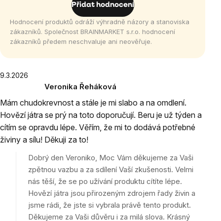
5
Přidat hodnocení
hvězdiček.
Hodnocení produktů odráží výhradně názory a stanoviska
zákazníků. Společnost BRAINMARKET s.r.o. hodnocení
zákazníků předem neschvaluje ani neověřuje.
Výpis
9.3.2026
Veronika Řeháková
hodnocení
Hodnocení
Mám chudokrevnost a stále je mi slabo a na omdlení.
produktu
Hovězí játra se prý na toto doporučují. Beru je už týden a
je
cítím se opravdu lépe. Věřím, že mi to dodává potřebné
5
z
živiny a sílu! Děkuji za to!
5
Dobrý den Veroniko, Moc Vám děkujeme za Vaši
hvězdiček.
zpětnou vazbu a za sdílení Vaší zkušenosti. Velmi
nás těší, že se po užívání produktu cítíte lépe.
Hovězí játra jsou přirozeným zdrojem řady živin a
jsme rádi, že jste si vybrala právě tento produkt.
Děkujeme za Vaši důvěru i za milá slova. Krásný