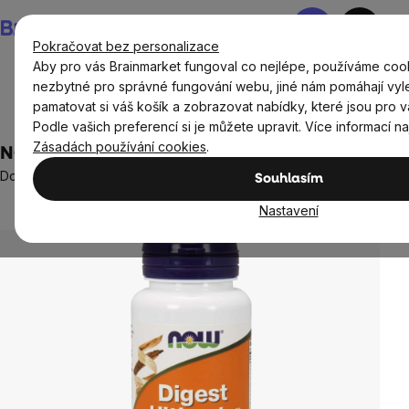
Přejít
Nákupní
na
košík
Pokračovat bez personalizace
obsah
Aby pro vás Brainmarket fungoval co nejlépe, používáme cook
nezbytné pro správné fungování webu, jiné nám pomáhají vyl
pamatovat si váš košík a zobrazovat nabídky, které jsou pro v
Cíle
Trávení
Trávicí enzymy
Podle vašich preferencí si je můžete upravit. Více informací n
Zásadách používání cookies
.
NOW Digest Ultimate, 60 rostlinných kapslí
Doplněk stravy
Souhlasím
Neohodnoceno
Průměrné
Nastavení
hodnocení
produktu
je
0,0
z
5
hvězdiček.