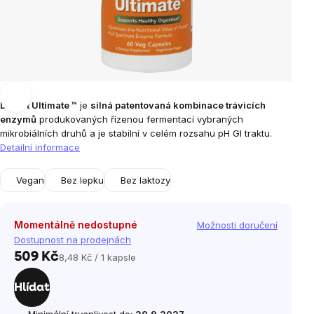
Digest Ultimate ™
je
silná patentovaná kombinace trávicích
enzymů
produkovaných řízenou fermentací vybraných
mikrobiálních druhů a je stabilní v celém rozsahu pH GI traktu.
Detailní informace
Vegan
Bez lepku
Bez laktozy
Momentálně nedostupné
Možnosti doručení
Dostupnost na prodejnách
509 Kč
8,48 Kč / 1 kapsle
Měrná
cena:
Hlídat