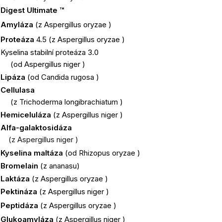
Digest Ultimate ™
Amyláza
(z
Aspergillus oryzae
)
Proteáza
4.5 (z
Aspergillus oryzae
)
Kyselina stabilní proteáza 3.0
(od
Aspergillus niger
)
Lipáza
(od
Candida rugosa
)
Cellulasa
(z
Trichoderma longibrachiatum
)
Hemiceluláza
(z
Aspergillus niger
)
Alfa-galaktosidáza
(z
Aspergillus niger
)
Kyselina maltáza
(od
Rhizopus oryzae
)
Bromelain
(z ananasu)
Laktáza
(z
Aspergillus oryzae
)
Pektináza
(z
Aspergillus niger
)
Peptidáza
(z
Aspergillus oryzae
)
Glukoamyláza
(z
Aspergillus niger
)