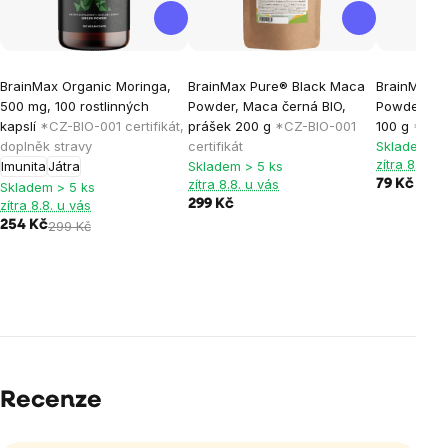
BrainMax Organic Moringa,
BrainMax Pure® Black Maca
BrainMax P
500 mg, 100 rostlinných
Powder, Maca černá BIO,
Powder, Ku
kapslí
*CZ-BIO-001 certifikát,
prášek 200 g
*CZ-BIO-001
100 g
*CZ-B
doplněk stravy
certifikát
Skladem > 
zítra 8.8. u
Imunita
Játra
Skladem > 5 ks
zítra 8.8. u vás
79 Kč
Skladem > 5 ks
zítra 8.8. u vás
299 Kč
254 Kč
299 Kč
Recenze