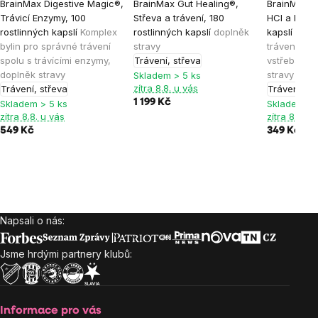
BrainMax Digestive Magic®,
BrainMax Gut Healing®,
BrainMax Be
Trávicí Enzymy, 100
Střeva a trávení, 180
HCl a hořec
rostlinných kapslí
Komplex
rostlinných kapslí
doplněk
kapslí
Enzy
bylin pro správné trávení
stravy
trávení a s
spolu s trávícími enzymy,
Trávení, střeva
vstřebávání
doplněk stravy
stravy
Skladem > 5 ks
zítra 8.8. u vás
Trávení, střeva
Trávení, st
1 199 Kč
Skladem > 5 ks
Skladem > 
zítra 8.8. u vás
zítra 8.8. u
549 Kč
349 Kč
Napsali o nás:
Zápatí
Jsme hrdými partnery klubů:
Informace pro vás