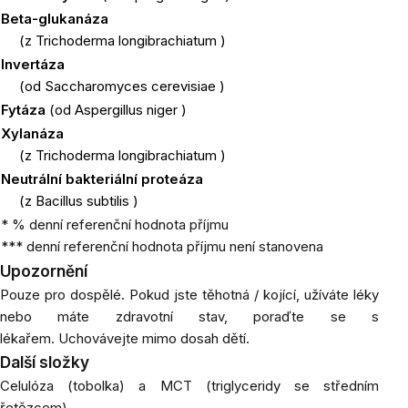
Beta-glukanáza
(z
Trichoderma longibrachiatum
)
Invertáza
(od
Saccharomyces cerevisiae
)
Fytáza
(od
Aspergillus niger
)
Xylanáza
(z
Trichoderma longibrachiatum
)
Neutrální bakteriální proteáza
(z
Bacillus subtilis
)
* % denní referenční hodnota příjmu
*** denní referenční hodnota příjmu není stanovena
Upozornění
Pouze pro dospělé.
Pokud jste těhotná / kojící, užíváte léky
nebo máte zdravotní stav, poraďte se s
lékařem.
Uchovávejte mimo dosah dětí.
Další složky
Celulóza (tobolka) a MCT (triglyceridy se středním
řetězcem).