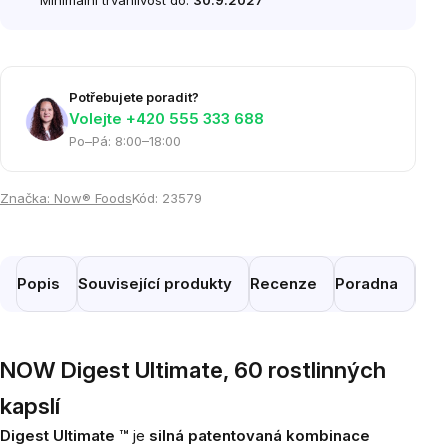
Minimální trvanlivost do:
30.9.2027
Potřebujete poradit?
Volejte ‭+420 555 333 688
Po–Pá: 8:00–18:00
Značka:
Now® Foods
Kód:
23579
Popis
Související produkty
Recenze
Poradna
Pod
NOW Digest Ultimate, 60 rostlinných
kapslí
Digest Ultimate ™
je
silná patentovaná kombinace