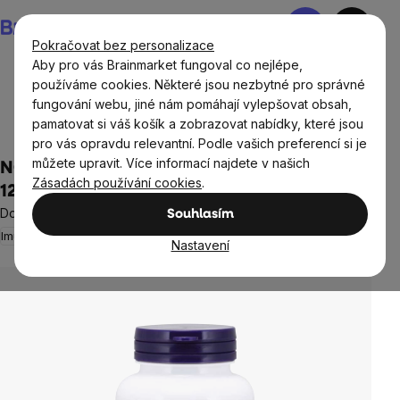
Přejít
Nákupní
na
košík
Pokračovat bez personalizace
obsah
Aby pro vás Brainmarket fungoval co nejlépe,
používáme cookies. Některé jsou nezbytné pro správné
fungování webu, jiné nám pomáhají vylepšovat obsah,
Doplňky stravy a výživa
Minerály a Multiminerály
pamatovat si váš košík a zobrazovat nabídky, které jsou
Multiminerál
pro vás opravdu relevantní. Podle vašich preferencí si je
můžete upravit. Více informací najdete v našich
NOW Full Spectrum Mineral, multiminerál,
Zásadách používání cookies
.
120 kapslí
Doplněk stravy
Souhlasím
Imunita
Pohybový aparát
Pleť a vlasy
Neohodnoceno
Průměrné
Nastavení
hodnocení
produktu
je
0,0
z
5
hvězdiček.