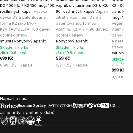
hodnocení
hodnocení
hodnocen
D3 4000 IU / K2 150 mcg, 100
vápník s vitamínem D3 & K2,
K2 4000 IU 
produktu
produktu
produktu
rostlinných kapslí
Vysoká
90 rostlinných kapslí
Vápník
trans K2VI
je
je
je
dávka D3 a patentovaná
citrát s vitamínem D3 a s
mcg, 100 ro
forma K2 jako MK-7
patentovanou formou
Veganský v
5,0
4,8
5,0
K2VITAL®DELTA, 100 dávek,
vitamínu K2 MK-7, 90 dávek,
vitamínem K
z
z
z
doplněk stravy
doplněk stravy
trans K2VI
5
5
5
Imunita
Pohybový aparát
Pohybový aparát
a beta-kar
hvězdiček.
hvězdiček.
hvězdiček
stravy
Skladem > 5 ks
Skladem > 5 ks
zítra 10.8. u vás
zítra 10.8. u vás
Imunita
Poh
699 Kč
559 Kč
Skladem > 
zítra 10.8. 
Měrná
Měrná
6,99 Kč / 1 kapsle
6,21 Kč / 1 kapsle
cena:
cena:
999 Kč
Měrná
9,99 Kč / 1
cena:
Napsali o nás:
Zápatí
Jsme hrdými partnery klubů: