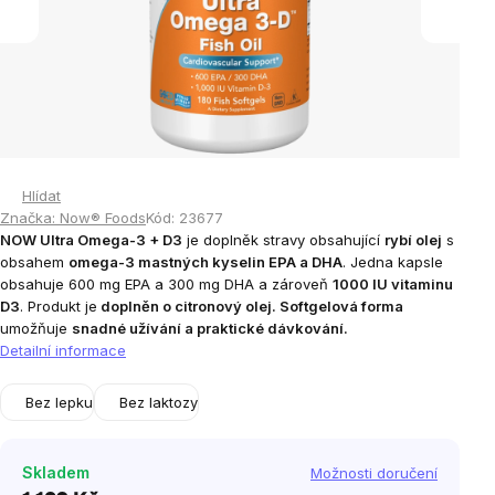
Hlídat
Značka:
Now® Foods
Kód:
23677
NOW Ultra Omega-3 + D3
je doplněk stravy obsahující
rybí olej
s
obsahem
omega-3 mastných kyselin EPA a DHA
. Jedna kapsle
obsahuje 600 mg EPA a 300 mg DHA a zároveň
1000 IU vitaminu
D3
. Produkt je
doplněn o citronový olej. Softgelová forma
umožňuje
snadné užívání a praktické dávkování.
Detailní informace
Bez lepku
Bez laktozy
Skladem
Možnosti doručení