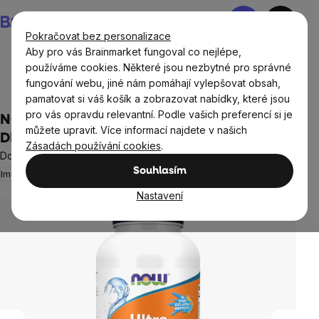
Přejít
Nákupní
na
košík
Pokračovat bez personalizace
obsah
Aby pro vás Brainmarket fungoval co nejlépe,
používáme cookies. Některé jsou nezbytné pro správné
fungování webu, jiné nám pomáhají vylepšovat obsah,
Doplňky stravy a výživa
Tuky
Omega 3
pamatovat si váš košík a zobrazovat nabídky, které jsou
pro vás opravdu relevantní. Podle vašich preferencí si je
NOW Ultra omega-3 s vitamínem D, 300
můžete upravit. Více informací najdete v našich
DHA / 600 EPA, 180 softgel kapslí
Zásadách používání cookies
.
Doplněk stravy
Souhlasím
Imunita
Pohybový aparát
Srdce a cévy
12 hodnocení
Průměrné
hodnocení
Nastavení
produktu
je
5,0
z
5
hvězdiček.