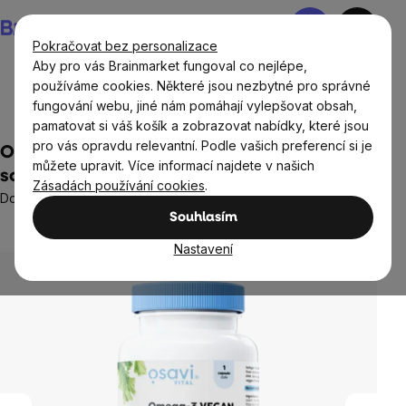
Přejít
Nákupní
na
košík
Pokračovat bez personalizace
obsah
Aby pro vás Brainmarket fungoval co nejlépe,
používáme cookies. Některé jsou nezbytné pro správné
fungování webu, jiné nám pomáhají vylepšovat obsah,
Doplňky stravy a výživa
Tuky
Omega 3
pamatovat si váš košík a zobrazovat nabídky, které jsou
pro vás opravdu relevantní. Podle vašich preferencí si je
Osavi Omega-3 vegan, 250 mg DHA, 60
můžete upravit. Více informací najdete v našich
softgel kapslí
Zásadách používání cookies
.
Doplněk stravy
Souhlasím
2 hodnocení
Průměrné
hodnocení
Nastavení
produktu
je
5,0
z
5
hvězdiček.