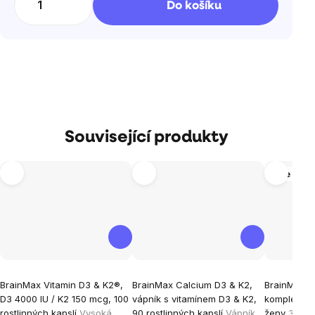
Do košíku
Související produkty
Více vari
Průměrné
Průměrné
Průměrné
BrainMax Vitamin D3 & K2®,
BrainMax Calcium D3 & K2,
BrainMax P
hodnocení
hodnocení
hodnocen
D3 4000 IU / K2 150 mcg, 100
vápník s vitamínem D3 & K2,
komplex vi
produktu
produktu
produktu
rostlinných kapslí
Vysoká
90 rostlinných kapslí
Vápník
ženy
30 je