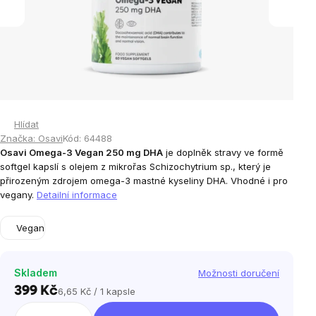
Hlídat
Značka:
Osavi
Kód:
64488
Osavi Omega-3 Vegan 250 mg DHA
je doplněk stravy ve formě
softgel kapslí s olejem z mikrořas
Schizochytrium sp.
, který je
přirozeným zdrojem omega-3 mastné kyseliny DHA. Vhodné i pro
vegany.
Detailní informace
Vegan
Skladem
Možnosti doručení
399 Kč
6,65 Kč / 1 kapsle
Měrná
cena: