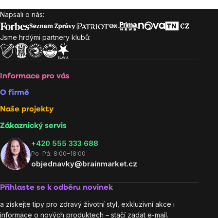
Napsali o nás:
Zápatí
Jsme hrdými partnery klubů:
Informace pro vás
O firmě
Naše projekty
Zákaznický servis
‭+420 555 333 688
Po–Pá: 8:00–18:00
objednavky@brainmarket.cz
Přihlaste se k odběru novinek
a získejte tipy pro zdravý životní styl, exkluzivní akce i
informace o nových produktech – stačí zadat e-mail.