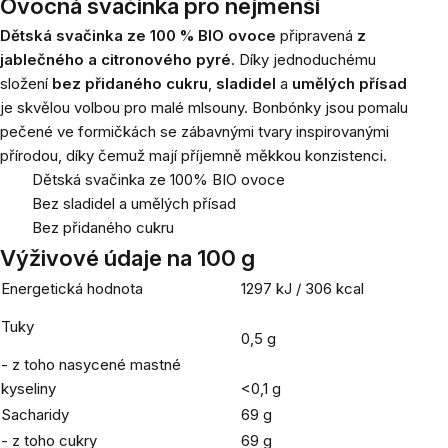
Ovocná svačinka pro nejmenší
Dětská svačinka ze 100 % BIO ovoce
připravená
z
jablečného a citronového pyré
. Díky jednoduchému
složení
bez přidaného cukru
,
sladidel
a
umělých přísad
je skvělou volbou pro malé mlsouny. Bonbónky jsou pomalu
pečené ve formičkách se zábavnými tvary inspirovanými
přírodou, díky čemuž mají příjemně měkkou konzistenci.
Dětská svačinka ze 100% BIO ovoce
Bez sladidel a umělých přísad
Bez přidaného cukru
Výživové údaje na 100 g
Energetická hodnota
1297 kJ / 306 kcal
Tuky
0,5 g
- z toho nasycené mastné
kyseliny
<0,1 g
Sacharidy
69 g
- z toho cukry
69 g