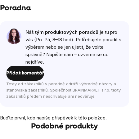
Poradna
Náš
tým produktových poradců
je tu pro
vás (Po–Pá, 8–18 hod). Potřebujete poradit s
výběrem nebo se jen ujistit, že volíte
správně? Napište nám – ozveme se co
nejdříve.
Přidat komentář
Texty od zákazníků v poradně odráží výhradně názory a
stanoviska zákazníků. Společnost BRAINMARKET s.r.o. texty
zákazníků předem neschvaluje ani neověřuje.
Buďte první, kdo napíše příspěvek k této položce.
Podobné produkty