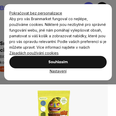
Přejít
Nákupní
na
košík
Pokračovat bez personalizace
obsah
Aby pro vás Brainmarket fungoval co nejlépe,
používáme cookies. Některé jsou nezbytné pro správné
fungování webu, jiné nám pomáhají vylepšovat obsah,
Děti
Zdravá výživa a potraviny pro děti
pamatovat si váš košík a zobrazovat nabídky, které jsou
pro vás opravdu relevantní. Podle vašich preferencí si je
Smileat ovocné měkké bonbónky, jablko a
můžete upravit. Více informací najdete v našich
citrón, 25 g
Zásadách používání cookies
.
BIO ovocné bonbónky bez přidaného cukru, alergenů a
konzervantů
Souhlasím
–11 %
Akce
Neohodnoceno
Nastavení
Průměrné
hodnocení
produktu
je
0,0
z
5
hvězdiček.