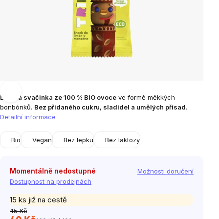
Dětská svačinka ze 100 % BIO ovoce
ve formě měkkých
bonbónků.
Bez přidaného cukru
,
sladidel a umělých přísad
.
Detailní informace
Bio
Vegan
Bez lepku
Bez laktozy
Momentálně nedostupné
Možnosti doručení
Dostupnost na prodejnách
15 ks již na cestě
45 Kč