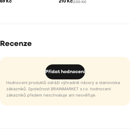
69 Kč
210 Kč
239 Kč
Recenze
Přidat hodnocení
Hodnocení produktů odráží výhradně názory a stanoviska
zákazníků. Společnost BRAINMARKET s.r.o. hodnocení
zákazníků předem neschvaluje ani neověřuje.