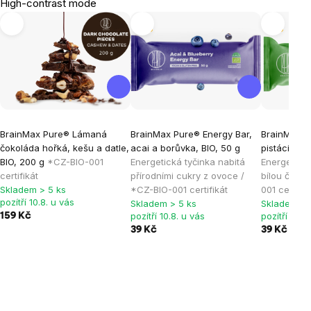
High-contrast mode
Tip
Tip
BrainMax Pure® Lámaná
BrainMax Pure® Energy Bar,
BrainMax P
čokoláda hořká, kešu a datle,
acai a borůvka, BIO, 50 g
pistácie a 
BIO, 200 g
*CZ-BIO-001
Energetická tyčinka nabitá
Energetická
certifikát
přírodními cukry z ovoce /
bílou čoko
Skladem > 5 ks
*CZ-BIO-001 certifikát
001 certifik
pozítří 10.8. u vás
Skladem > 5 ks
Skladem > 
pozítří 10.8. u vás
pozítří 10.8
159 Kč
39 Kč
39 Kč