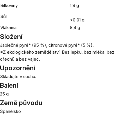
Bílkoviny
1,8 g
Sůl
<0,01 g
Vláknina
8,4 g
Složení
Jablečné pyré* (95 %), citronové pyré* (5 %).
*Z ekologického zemědělství. Bez lepku, bez mléka, bez
ořechů a bez vajec.
Upozornění
Skladujte v suchu.
Balení
25 g
Země původu
Španělsko