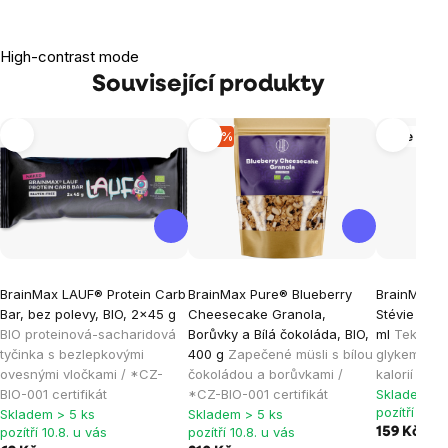
High-contrast mode
Související produkty
-12 %
Více vari
BrainMax LAUF® Protein Carb
BrainMax Pure® Blueberry
BrainMax P
Bar, bez polevy, BIO, 2x45 g
Cheesecake Granola,
Stévie kapk
BIO proteinová-sacharidová
Borůvky a Bílá čokoláda, BIO,
ml
Tekuté s
tyčinka s bezlepkovými
400 g
Zapečené müsli s bílou
glykemický
ovesnými vločkami / *CZ-
čokoládou a borůvkami /
kalorií
BIO-001 certifikát
*CZ-BIO-001 certifikát
Skladem > 
pozítří 10.8
Skladem > 5 ks
Skladem > 5 ks
pozítří 10.8. u vás
pozítří 10.8. u vás
159 Kč