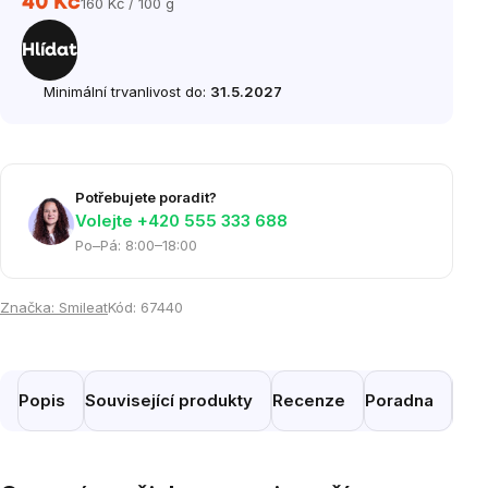
40 Kč
160 Kč / 100 g
Měrná
cena:
Hlídat
Minimální trvanlivost do:
31.5.2027
Potřebujete poradit?
Volejte ‭+420 555 333 688
Po–Pá: 8:00–18:00
Značka:
Smileat
Kód:
67440
Popis
Související produkty
Recenze
Poradna
Pod