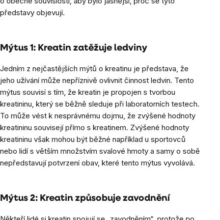
o obecné souvislosti, aby bylo jasnější, proč se tyto
představy objevují.
Mýtus 1: Kreatin zatěžuje ledviny
Jedním z nejčastějších mýtů o kreatinu je představa, že
jeho užívání může nepříznivě ovlivnit činnost ledvin. Tento
mýtus souvisí s tím, že kreatin je propojen s tvorbou
kreatininu, který se běžně sleduje při laboratorních testech.
To může vést k nesprávnému dojmu, že zvýšené hodnoty
kreatininu souvisejí přímo s kreatinem. Zvýšené hodnoty
kreatininu však mohou být běžné například u sportovců
nebo lidí s větším množstvím svalové hmoty a samy o sobě
nepředstavují potvrzení obav, které tento mýtus vyvolává.
Mýtus 2: Kreatin způsobuje zavodnění
Někteří lidé si kreatin spojují se „zavodněním“, protože po