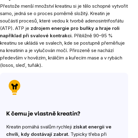
Přestože menší množství kreatinu si je tělo schopné vytvořit
samo, jedná se o proces poměrně složitý. Kreatin je
součástí procesů, které vedou k tvorbě adenosintrifosfátu
(ATP). ATP je
zdrojem energie pro buňky a hraje roli
například při svalové kontrakci
. Přibližně 90–95 %
kreatinu se ukládá ve svalech, kde se postupně přeměňuje
na kreatinin a je vylučován močí. Přirozeně se nachází
především v hovězím, králičím a kuřecím mase a v rybách
(losos, sleď, tuňák).
K čemu je vlastně kreatin?
Kreatin pomáhá svalům rychleji
získat energii ve
chvíli, kdy dostávají zabrat
. Typicky třeba při