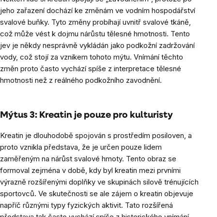
jeho zařazení dochází ke změnám ve vodním hospodářství
svalové buňky. Tyto změny probíhají uvnitř svalové tkáně,
což může vést k dojmu nárůstu tělesné hmotnosti. Tento
jev je někdy nesprávně vykládán jako podkožní zadržování
vody, což stojí za vznikem tohoto mýtu. Vnímání těchto
změn proto často vychází spíše z interpretace tělesné
hmotnosti než z reálného podkožního zavodnění.
Mýtus 3: Kreatin je pouze pro kulturisty
Kreatin je dlouhodobě spojován s prostředím posiloven, a
proto vznikla představa, že je určen pouze lidem
zaměřeným na nárůst svalové hmoty. Tento obraz se
formoval zejména v době, kdy byl kreatin mezi prvními
výrazně rozšířenými doplňky ve skupinách silově trénujících
sportovců. Ve skutečnosti se ale zájem o kreatin objevuje
napříč různými typy fyzických aktivit. Tato rozšířená
představa tak často vychází spíše z historického vnímání