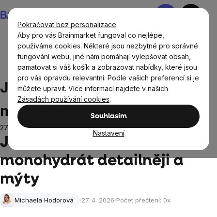
Přejít
Nákupní
na
košík
Pokračovat bez personalizace
obsah
Aby pro vás Brainmarket fungoval co nejlépe,
používáme cookies. Některé jsou nezbytné pro správné
fungování webu, jiné nám pomáhají vylepšovat obsah,
Blog
Sportovní výživa
Jak vybrat kreatin: Druhy,
pamatovat si váš košík a zobrazovat nabídky, které jsou
monohydrát detailněji a mýty
pro vás opravdu relevantní. Podle vašich preferencí si je
Jak vybrat kreatin: Druhy,
můžete upravit. Více informací najdete v našich
Zásadách používání cookies
.
monohydrát detailněji a mýty
Souhlasím
27.4.2026
Nastavení
Jak vybrat kreatin: Druhy,
monohydrát detailněji a
mýty
Michaela Hodorová
27. 4. 2026
Počet přečtení:
0
x