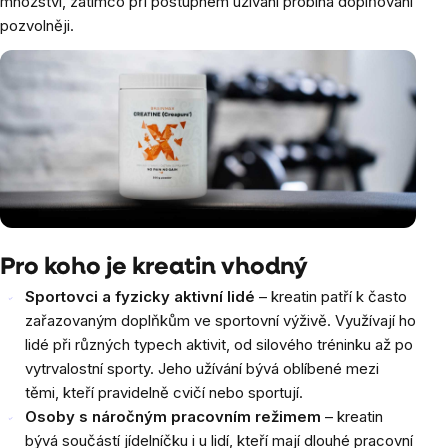
množství, zatímco při postupném užívání probíhá doplňování
pozvolněji.
Pro koho je kreatin vhodný
Sportovci a fyzicky aktivní lidé
– kreatin patří k často
zařazovaným doplňkům ve sportovní výživě. Využívají ho
lidé při různých typech aktivit, od silového tréninku až po
vytrvalostní sporty. Jeho užívání bývá oblíbené mezi
těmi, kteří pravidelně cvičí nebo sportují.
Osoby s náročným pracovním režimem
– kreatin
bývá součástí jídelníčku i u lidí, kteří mají dlouhé pracovní