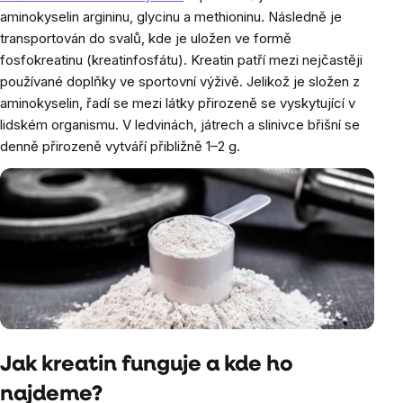
aminokyselin argininu, glycinu a methioninu. Následně je
transportován do svalů, kde je uložen ve formě
fosfokreatinu (kreatinfosfátu). Kreatin patří mezi nejčastěji
používané doplňky ve sportovní výživě. Jelikož je složen z
aminokyselin, řadí se mezi látky přirozeně se vyskytující v
lidském organismu. V ledvinách, játrech a slinivce břišní se
denně přirozeně vytváří přibližně 1–2 g.
Jak kreatin funguje a kde ho
najdeme?