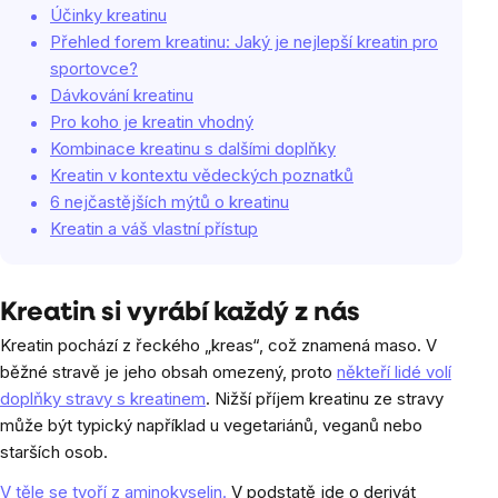
Účinky kreatinu
Přehled forem kreatinu: Jaký je nejlepší kreatin pro
sportovce?
Dávkování kreatinu
Pro koho je kreatin vhodný
Kombinace kreatinu s dalšími doplňky
Kreatin v kontextu vědeckých poznatků
6 nejčastějších mýtů o kreatinu
Kreatin a váš vlastní přístup
Kreatin si vyrábí každý z nás
Kreatin pochází z řeckého „kreas“, což znamená maso. V
běžné stravě je jeho obsah omezený, proto
někteří lidé volí
doplňky stravy s kreatinem
. Nižší příjem kreatinu ze stravy
může být typický například u vegetariánů, veganů nebo
starších osob.
V těle se tvoří z aminokyselin.
V podstatě jde o derivát