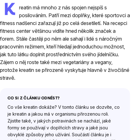
K
reatin má mnoho z nás spojen nejspíš s
posilováním. Patří mezi doplňky, které sportovci a
fitness nadšenci zařazují již po celá desetiletí. Na recepci
fitness center většinou vidíte hned několik značek a
forem. Stále častěji po něm ale sahají i lidé s náročným
pracovním režimem, kteří hledají jednoduchou možnost,
jak tuto látku doplnit prostřednictvím svého jídelníčku.
Zájem o něj roste také mezi vegetariány a vegany,
protože kreatin se přirozeně vyskytuje hlavně v živočišné
stravě.
CO SI Z ČLÁNKU ODNÉST?
Co vše kreatin dokáže? V tomto článku se dozvíte, co
je kreatin a jakou má v organismu přirozenou roli.
Zjistíte také, v jakých potravinách se nachází, jaké
formy se používají v doplňcích stravy a jaké jsou
obvyklé způsoby jeho užívání. Součástí článku je i