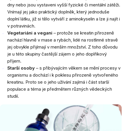
dny nebo jsou vystaveni vyšší fyzické či mentální zátěži.
Vnímají jej jako praktický doplněk, který jednoduše
doplní látku, již si tělo vytváří z aminokyselin a lze ji najít i
v potravinách.
Vegetariáni a vegani
– protože se kreatin přirozeně
nachází hlavně v mase a rybách, lidé na rostlinné stravě
jej obvykle přijímají v menším množství. Z toho důvodu
je u této skupiny častější zájem o jeho doplňkový
příjem.
Starší osoby
– s přibývajícím věkem se mění procesy v
organismu a dochází i k poklesu přirozeně vytvořeného
kreatinu. Proto se o jeho užívání zajímá i část starší
populace a téma je předmětem různých vědeckých
studií.