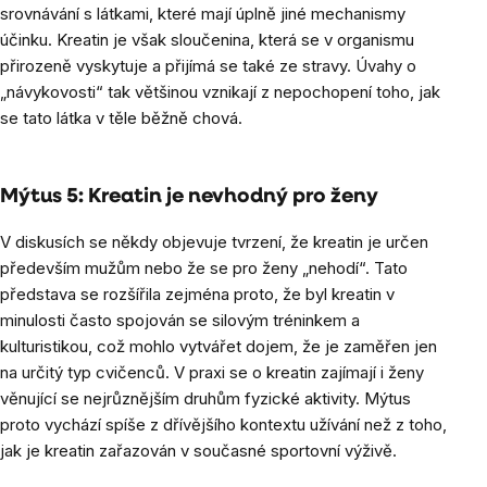
srovnávání s látkami, které mají úplně jiné mechanismy
účinku. Kreatin je však sloučenina, která se v organismu
přirozeně vyskytuje a přijímá se také ze stravy. Úvahy o
„návykovosti“ tak většinou vznikají z nepochopení toho, jak
se tato látka v těle běžně chová.
Mýtus 5: Kreatin je nevhodný pro ženy
V diskusích se někdy objevuje tvrzení, že kreatin je určen
především mužům nebo že se pro ženy „nehodí“. Tato
představa se rozšířila zejména proto, že byl kreatin v
minulosti často spojován se silovým tréninkem a
kulturistikou, což mohlo vytvářet dojem, že je zaměřen jen
na určitý typ cvičenců. V praxi se o kreatin zajímají i ženy
věnující se nejrůznějším druhům fyzické aktivity. Mýtus
proto vychází spíše z dřívějšího kontextu užívání než z toho,
jak je kreatin zařazován v současné sportovní výživě.