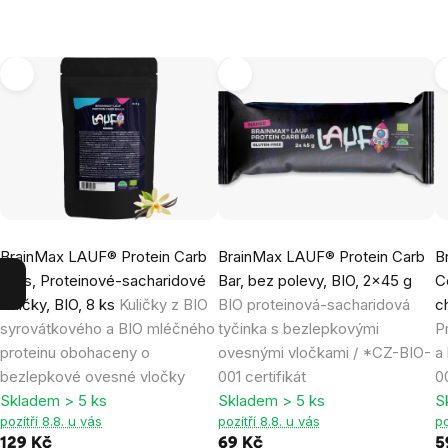
BrainMax LAUF® Protein Carb
BrainMax LAUF® Protein Carb
B
Balls, Proteinové-sacharidové
Bar, bez polevy, BIO, 2x45 g
C
kuličky, BIO, 8 ks
Kuličky z BIO
BIO proteinová-sacharidová
c
syrovátkového a BIO mléčného
tyčinka s bezlepkovými
P
proteinu obohaceny o
ovesnými vločkami / *CZ-BIO-
a
bezlepkové ovesné vločky
001 certifikát
00
Skladem > 5 ks
Skladem > 5 ks
S
pozítří 8.8. u vás
pozítří 8.8. u vás
po
129 Kč
69 Kč
5