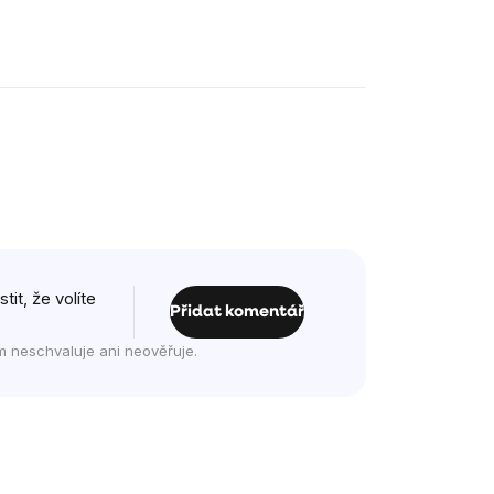
it, že volíte
Přidat komentář
m neschvaluje ani neověřuje.