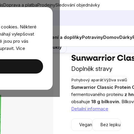
ás
Doprava a platba
Prodejny
Sledování objednávky
 cookies. Některé
áhají vylepšovat
nky
Muži
Ženy
Děti
Oblečení a doplňky
Potraviny
Domov
Dárky
é jsou pro vás
Poradna
Podobné produkty
upravit. Více
teiny
Sunwarrior Classic Protein, čokoláda, 375 g
Sunwarrior Clas
Doplněk stravy
Pohybový aparát
Výživa svalů
Pr
Sunwarrior Classic Protein 
ho
fermentovaného proteinu
z h
pro
obsahuje
18 g bílkovin
. Bílkov
je
Detailní informace
0,0
z
Vegan
Bez lepku
5
hvě