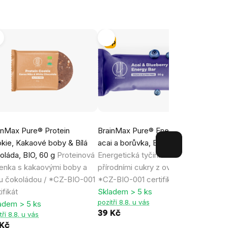
Tip
inMax Pure® Protein
BrainMax Pure® Energy Bar,
Brain
kie, Kakaové boby & Bílá
acai a borůvka, BIO, 50 g
Mango
oláda, BIO, 60 g
Proteinová
Energetická tyčinka nabitá
g
Pro
enka s kakaovými boby a
přírodními cukry z ovoce /
v bíl
ou čokoládou / *CZ-BIO-001
*CZ-BIO-001 certifikát
certif
ifikát
Skladem > 5 ks
Sklad
pozítří 8.8. u vás
pozítř
adem > 5 ks
39 Kč
59 K
tří 8.8. u vás
 Kč