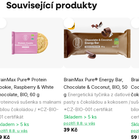
Související produkty
Tip
rainMax Pure® Protein
BrainMax Pure® Energy Bar,
Bra
ookie, Raspberry & White
Chocolate & Coconut, BIO, 50
Coo
hocolate, BIO, 60 g
g
Energetická tyčinka z datlové
čok
roteinová sušenka s malinami
pasty s čokoládou a kokosem /
suš
 bílou čokoládou / *CZ-BIO-
*CZ-BIO-001 certifikát
bíl
1 certifikát
Skladem > 5 ks
cert
pozítří 8.8. u vás
kladem > 5 ks
Skl
39 Kč
zítří 8.8. u vás
pozí
9 Kč
59