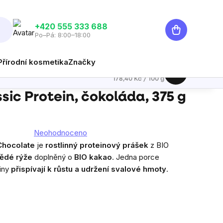
Nákupní
‭+420 555 333 688
Po–Pá: 8:00–18:00
košík
Přírodní kosmetika
Značky
669 Kč
Hlídat
Měrná cena:
178,40 Kč / 100 g
sic Protein, čokoláda, 375 g
Neohodnoceno
ůměrné
Chocolate
je
rostlinný proteinový prášek
z BIO
dnocení
nědé rýže
doplněný o
BIO kakao
. Jedna porce
duktu
iny
přispívají k růstu a udržení svalové hmoty
.
zdiček.