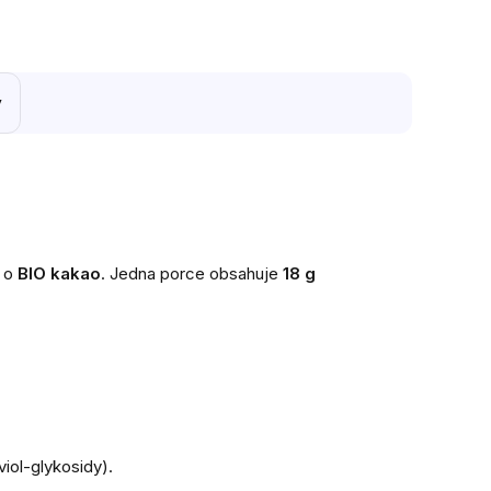
y
 o
BIO kakao
. Jedna porce obsahuje
18 g
iol-glykosidy).