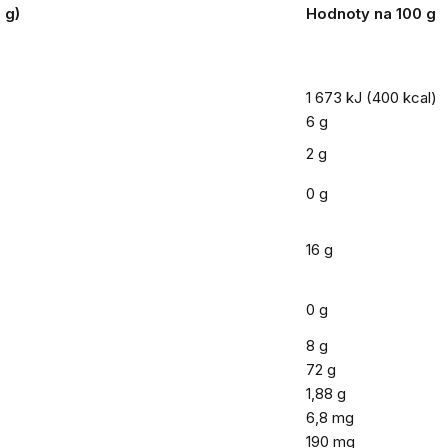
 g)
Hodnoty na 100 g
1 673 kJ (400 kcal)
6 g
2 g
0 g
16 g
0 g
8 g
72 g
1,88 g
6,8 mg
190 mg