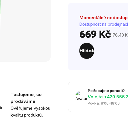
Momentálně nedostu
Dostupnost na prodejnác
669 Kč
178,40 K
Měrná
cena:
Hlídat
Potřebujete poradit?
Testujeme, co
Volejte ‭+420 555 
prodáváme
Po–Pá: 8:00–18:00
i
Ověřujeme vysokou
kvalitu produktů.