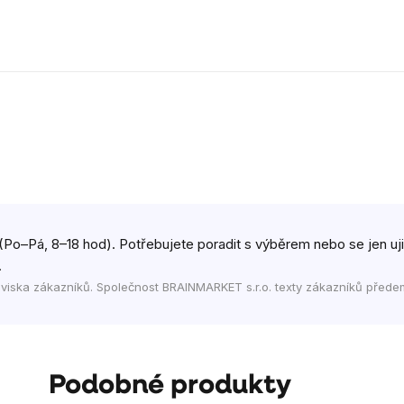
(Po–Pá, 8–18 hod). Potřebujete poradit s výběrem nebo se jen ujist
.
viska zákazníků. Společnost BRAINMARKET s.r.o. texty zákazníků přede
Podobné produkty