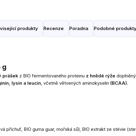
visející produkty
Recenze
Poradna
Podobné produkt
5 g
ý prášek
z BIO fermentovaného proteinu
z hnědé rýže
doplněný
inin, lysin a leucin
, včetně větvených aminokyselin
(BCAA)
.
 příchuť, BIO guma guar, mořská sůl, BIO extrakt ze stévie (stev