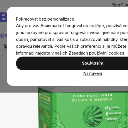
Přejít
Blog
O n
na
obsah
Pokračovat bez personalizace
Aby pro vás Brainmarket fungoval co nejlépe, používáme
Hledat
jsou nezbytné pro správné fungování webu, jiné nám pom
BrainMax®
Léto
Ušetři
Cíle
Doplňky stravy a výživa
Novi
Sunwarrior Classic Protein, čokoláda, 375 g
obsah, pamatovat si váš košík a zobrazovat nabídky, kter
Přehled
Popis
Související produkty
Recenze
opravdu relevantní. Podle vašich preferencí si je můžete 
Potraviny
Potraviny pro vegany
Vegan pro
informací najdete v našich
Zásadách používání cookies
.
Souhlasím
Nastavení