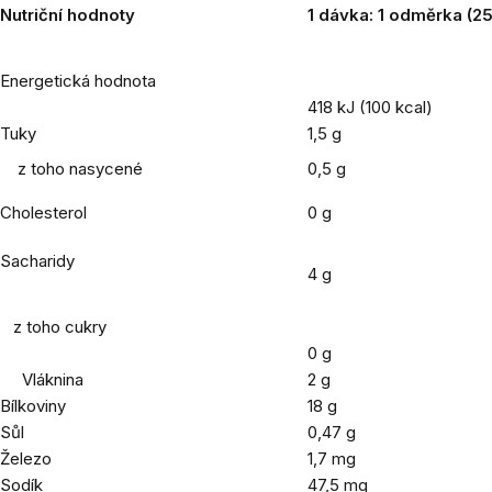
Nutriční hodnoty
1 dávka: 1 odměrka (25
Energetická hodnota
418 kJ (100 kcal)
Tuky
1,5 g
z toho nasycené
0,5 g
Cholesterol
0 g
Sacharidy
4 g
z toho cukry
0 g
Vláknina
2 g
Bílkoviny
18 g
Sůl
0,47 g
Železo
1,7 mg
Sodík
47,5 mg