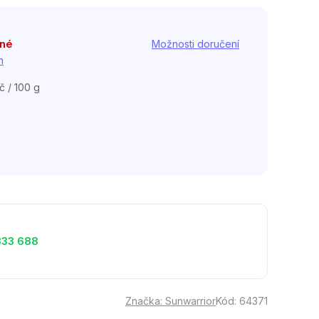
pné
Možnosti doručení
h
č / 100 g
333 688
Značka:
Sunwarrior
Kód:
64371