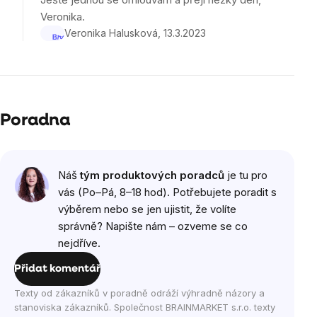
Veronika.
Veronika Halusková
13.3.2023
Poradna
Náš
tým produktových poradců
je tu pro
vás (Po–Pá, 8–18 hod). Potřebujete poradit s
výběrem nebo se jen ujistit, že volíte
správně? Napište nám – ozveme se co
nejdříve.
Přidat komentář
Texty od zákazníků v poradně odráží výhradně názory a
stanoviska zákazníků. Společnost BRAINMARKET s.r.o. texty