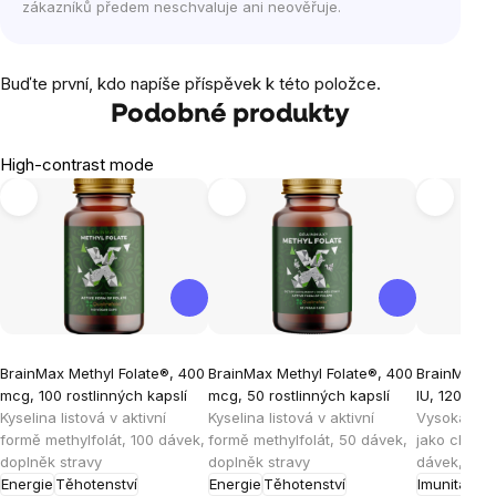
zákazníků předem neschvaluje ani neověřuje.
Buďte první, kdo napíše příspěvek k této položce.
Podobné produkty
High-contrast mode
BrainMax Methyl Folate®, 400
BrainMax Methyl Folate®, 400
BrainMax V
mcg, 100 rostlinných kapslí
mcg, 50 rostlinných kapslí
IU, 120 rost
Kyselina listová v aktivní
Kyselina listová v aktivní
Vysoká dáv
formě methylfolát, 100 dávek,
formě methylfolát, 50 dávek,
jako cholek
doplněk stravy
doplněk stravy
dávek, dop
Energie
Těhotenství
Energie
Těhotenství
Imunita
Poh