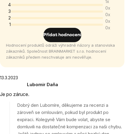
1x
produktu
4
0x
je
3
0x
5,0
2
0x
1
z
0x
5
Přidat hodnocení
hvězdiček.
Hodnocení produktů odráží výhradně názory a stanoviska
zákazníků. Společnost BRAINMARKET s.r.o. hodnocení
zákazníků předem neschvaluje ani neověřuje.
Výpis
13.3.2023
Lubomir Daňa
hodnocení
Hodnocení
Je po záruce.
produktu
je
Dobrý den Lubomíre, děkujeme za recenzi a
5
zároveň se omlouvám, pokud byl produkt po
z
expiraci. Kolegyně Vám bude volat, abyste se
5
domluvili na dostatečné kompenzaci za naši chybu.
hvězdiček.
Ještě jednou se omlouvám a přeji hezký den,