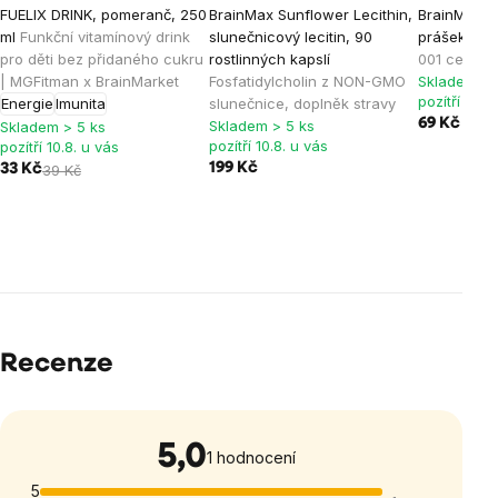
FUELIX DRINK, pomeranč, 250
BrainMax Sunflower Lecithin,
BrainMax P
ml
Funkční vitamínový drink
slunečnicový lecitin, 90
prášek, BIO
pro děti bez přidaného cukru
rostlinných kapslí
001 certifik
| MGFitman x BrainMarket
Fosfatidylcholin z NON-GMO
Skladem > 
pozítří 10.8
Energie
Imunita
slunečnice, doplněk stravy
69 Kč
Skladem > 5 ks
Skladem > 5 ks
pozítří 10.8. u vás
pozítří 10.8. u vás
199 Kč
33 Kč
39 Kč
Recenze
5,0
Průměrné
1 hodnocení
hodnocení
5