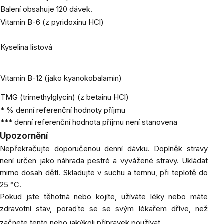
Balení obsahuje 120 dávek.
Vitamin B-6 (z pyridoxinu HCl)
Kyselina listová
Vitamin B-12 (jako kyanokobalamin)
TMG (trimethylglycin) (z betainu HCl)
* % denní referenční hodnoty příjmu
*** denní referenční hodnota příjmu není stanovena
Upozornění
Nepřekračujte doporučenou denní dávku. Doplněk stravy
není určen jako náhrada pestré a vyvážené stravy. Ukládat
mimo dosah dětí. Skladujte v suchu a temnu, při teplotě do
25 °C.
Pokud jste těhotná nebo kojíte, užíváte léky nebo máte
zdravotní stav, poraďte se se svým lékařem dříve, než
začnete tento nebo jakýkoli přípravek používat.