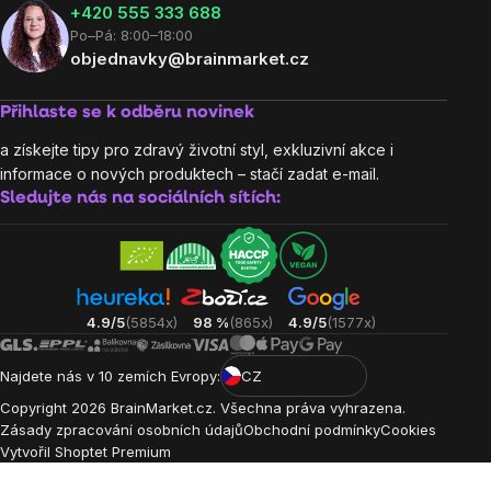
‭+420 555 333 688
Po–Pá: 8:00–18:00
objednavky@brainmarket.cz
Přihlaste se k odběru novinek
a získejte tipy pro zdravý životní styl, exkluzivní akce i
informace o nových produktech – stačí zadat e-mail.
Sledujte nás na sociálních sítích:
4.9/5
(5854x)
98 %
(865x)
4.9/5
(1577x)
Najdete nás v 10 zemích Evropy:
CZ
Copyright
2026
BrainMarket.cz. Všechna práva vyhrazena.
Zásady zpracování osobních údajů
Obchodní podmínky
Cookies
Vytvořil Shoptet Premium