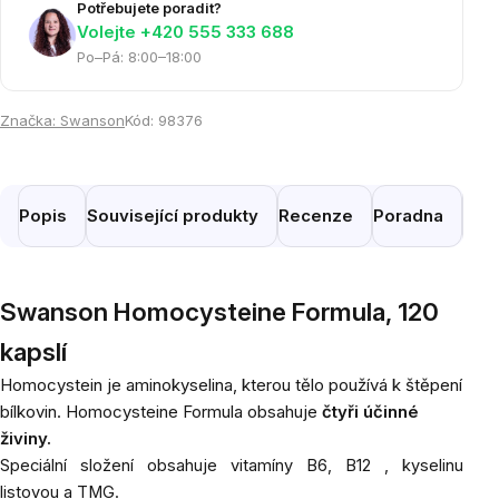
Potřebujete poradit?
Volejte ‭+420 555 333 688
Po–Pá: 8:00–18:00
Značka:
Swanson
Kód:
98376
Popis
Související produkty
Recenze
Poradna
Pod
Swanson Homocysteine Formula, 120
kapslí
Homocystein je aminokyselina, kterou tělo používá k štěpení
bílkovin. Homocysteine Formula
obsahuje
čtyři účinné
živiny.
Speciální složení obsahuje vitamíny B6, B12 , kyselinu
listovou a TMG.