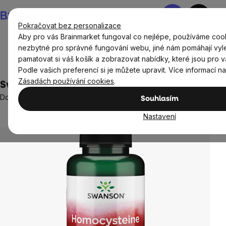
Přejít
Nákupní
na
košík
Pokračovat bez personalizace
obsah
Aby pro vás Brainmarket fungoval co nejlépe, používáme cook
nezbytné pro správné fungování webu, jiné nám pomáhají vyl
pamatovat si váš košík a zobrazovat nabídky, které jsou pro v
Doplňky stravy a výživa
Podle vašich preferencí si je můžete upravit. Více informací n
Zásadách používání cookies
.
Swanson Homocysteine Formula, 120 kapslí
Doplněk stravy
Souhlasím
1 hodnocení
Průměrné
Nastavení
hodnocení
produktu
je
5,0
z
5
hvězdiček.