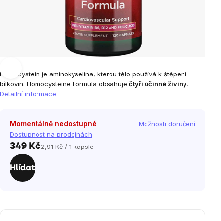
Homocystein je aminokyselina, kterou tělo používá k štěpení
bílkovin. Homocysteine Formula
obsahuje
čtyři účinné živiny.
Detailní informace
Momentálně nedostupné
Možnosti doručení
Dostupnost na prodejnách
349 Kč
2,91 Kč / 1 kapsle
Měrná
cena:
Hlídat