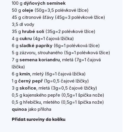
100 g
dýňových semínek
50 g
oleje
(50g=3,5 polévkové lžíce)
45 g citronové šťávy (45g=3 polévkové lžíce)
3,5 dl vody
35 g
hrubé soli
(35g=2 polévkové lžíce)
4 g
cukru
(4g=1 čajová lžička)
6 g
sladké papriky
(6g=1 polévková lžíce)
5 g zázvoru, strouhaného (5g=1 polévková lžíce)
7 g
semena koriandru
, mletá (7g=1 čajová
lžička)
6 g
kmín
, mletý (6g=1 čajová lžička)
1 g
černý pepř
(1g=0,5 čajové lžičky)
3 g
skořice
, mletá (3g=0,5 čajové lžičky)
0,5 g kajenského pepře (0,5g=1 špička nože)
0,5 g hřebíčku, mletého (0,5g=1 špička nože)
quinoa
jako příloha
Přidat suroviny do košíku