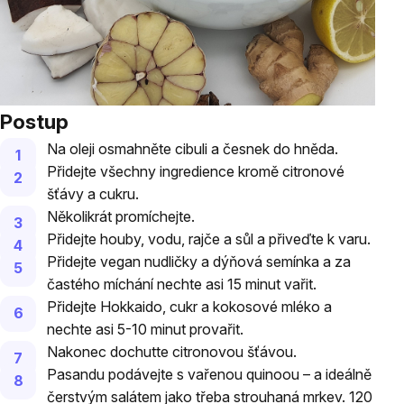
Postup
Na oleji osmahněte cibuli a česnek do hněda.
Přidejte všechny ingredience kromě citronové
šťávy a cukru.
Několikrát promíchejte.
Přidejte houby, vodu, rajče a sůl a přiveďte k varu.
Přidejte vegan nudličky a dýňová semínka a za
častého míchání nechte asi 15 minut vařit.
Přidejte Hokkaido, cukr a kokosové mléko a
nechte asi 5-10 minut provařit.
Nakonec dochutte citronovou šťávou.
Pasandu podávejte s vařenou quinoou – a ideálně
čerstvým salátem jako třeba strouhaná mrkev. 120