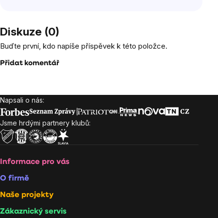
Diskuze (0)
Buďte první, kdo napíše příspěvek k této položce.
Přidat komentář
Napsali o nás:
Zápatí
Jsme hrdými partnery klubů:
Informace pro vás
O firmě
Naše projekty
Zákaznický servis