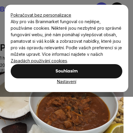
Přejít
Nákupní
na
košík
Pokračovat bez personalizace
obsah
Aby pro vás Brainmarket fungoval co nejlépe,
používáme cookies. Některé jsou nezbytné pro správné
fungování webu, jiné nám pomáhají vylepšovat obsah,
Recepty
Vegetariánské recepty
Pasanda s quinoou
pamatovat si váš košík a zobrazovat nabídky, které jsou
Pasanda s quinoou
pro vás opravdu relevantní. Podle vašich preferencí si je
můžete upravit. Více informací najdete v našich
1 hodina
Zásadách používání cookies
.
20.02.2023
Souhlasím
Nastavení