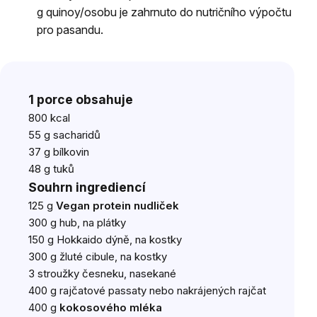
g quinoy/osobu je zahrnuto do nutričního výpočtu
pro pasandu.
1 porce obsahuje
800 kcal
55 g sacharidů
37 g bílkovin
48 g tuků
Souhrn ingrediencí
125 g
Vegan protein nudliček
300 g hub, na plátky
150 g Hokkaido dýně, na kostky
300 g žluté cibule, na kostky
3 stroužky česneku, nasekané
400 g rajčatové passaty nebo nakrájených rajčat
400 g
kokosového mléka