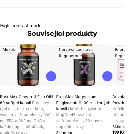
High-contrast mode
Související produkty
Mozek
Nervová soustava
Energie
Regenerace
Regenera
BrainMax Omega-3 Fish Oil®,
BrainMax Magnesium
BrainMax 
60 softgel kapslí
Prémiový
Bisglycinate®, 90 rostlinných
Powder, Dr
rybí olej, nízká oxidace,
kapslí
Hořčík bisglycinát
Hořčík pro d
vysoká vstřebatelnost, 300
MagChel®, vysoká
příchutí, 3
mg EPA a 200 mg DHA v
vstřebatelnost, 30 dávek,
stravy
každé kapsli, 30 dávek,
doplněk stravy
Skladem
doplněk stravy
Skladem
199 Kč