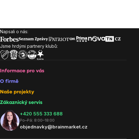
Napsali o nás:
Zápatí
Jsme hrdými partnery klubů:
Informace pro vás
O firmě
Naše projekty
Zákaznický servis
‭+420 555 333 688
Po–Pá: 8:00–18:00
objednavky@brainmarket.cz