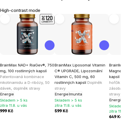
High-contrast mode
BrainMax NAD+ RiaGev®, 750
BrainMax Liposomal Vitamin
BrainMax E
mg, 100 rostlinných kapslí
C® UPGRADE, Lipozomální
Magnesium®
Patentovaná kombinace
Vitamín C, 500 mg, 60
kapslí
Vyso
nikotinamidu a D-ribózy, 50
rostlinných kapslí
Doplněk
hořčík malá
dávek, doplněk stravy
stravy
zásoba na 
Energie
Energie
Imunita
stravy
Energie
Skladem > 5 ks
Skladem > 5 ks
zítra 11.8. u vás
zítra 11.8. u vás
Skladem > 
zítra 11.8. u
999 Kč
599 Kč
649 Kč