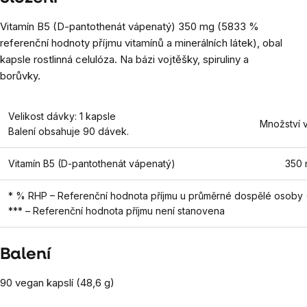
Vitamín B5 (D-pantothenát vápenatý) 350 mg (5833 %
referenční hodnoty příjmu vitamínů a minerálních látek), obal
kapsle rostlinná celulóza. Na bázi vojtěšky, spiruliny a
borůvky.
Velikost dávky: 1 kapsle
Množství v
Balení obsahuje 90 dávek.
Vitamín B5 (D-pantothenát vápenatý)
350
* % RHP – Referenční hodnota příjmu u průměrné dospělé osoby 
*** – Referenční hodnota příjmu není stanovena
Balení
90 vegan kapslí (48,6 g)