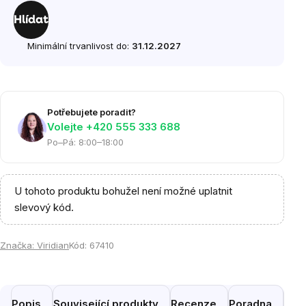
cena:
Hlídat
Minimální trvanlivost do:
31.12.2027
Potřebujete poradit?
Volejte ‭+420 555 333 688
Po–Pá: 8:00–18:00
U tohoto produktu bohužel není možné uplatnit
slevový kód.
Značka:
Viridian
Kód:
67410
Popis
Související produkty
Recenze
Poradna
Pod