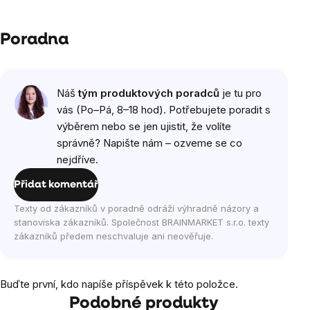
Poradna
Náš
tým produktových poradců
je tu pro
vás (Po–Pá, 8–18 hod). Potřebujete poradit s
výběrem nebo se jen ujistit, že volíte
správně? Napište nám – ozveme se co
nejdříve.
Přidat komentář
Texty od zákazníků v poradně odráží výhradně názory a
stanoviska zákazníků. Společnost BRAINMARKET s.r.o. texty
zákazníků předem neschvaluje ani neověřuje.
Buďte první, kdo napíše příspěvek k této položce.
Podobné produkty