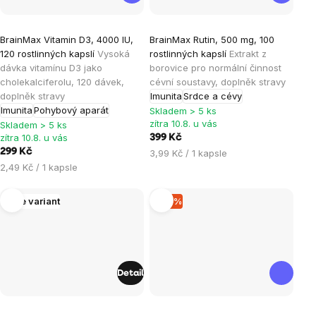
Průměrné
Průměrné
BrainMax Vitamin D3, 4000 IU,
BrainMax Rutin, 500 mg, 100
hodnocení
hodnocení
120 rostlinných kapslí
Vysoká
rostlinných kapslí
Extrakt z
produktu
produktu
dávka vitamínu D3 jako
borovice pro normální činnost
je
je
cholekalciferolu, 120 dávek,
cévní soustavy, doplněk stravy
doplněk stravy
Imunita
Srdce a cévy
5,0
5,0
Imunita
Pohybový aparát
Skladem > 5 ks
z
z
zítra 10.8. u vás
Skladem > 5 ks
5
5
zítra 10.8. u vás
399 Kč
hvězdiček.
hvězdiček.
299 Kč
Měrná
3,99 Kč / 1 kapsle
Měrná
cena:
2,49 Kč / 1 kapsle
cena:
Více variant
–21 %
Detail
Průměrné
Průměrné