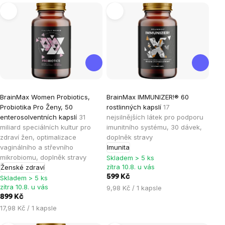
Výpis
produktů
Průměrné
Průměrné
BrainMax Women Probiotics,
BrainMax IMMUNIZER!® 60
hodnocení
hodnocení
Probiotika Pro Ženy, 50
rostlinných kapslí
17
produktu
produktu
enterosolventních kapslí
31
nejsilnějších látek pro podporu
je
je
miliard speciálních kultur pro
imunitního systému, 30 dávek,
zdraví žen, optimalizace
doplněk stravy
5,0
5,0
vaginálního a střevního
Imunita
z
z
mikrobiomu, doplněk stravy
Skladem > 5 ks
5
5
zítra 10.8. u vás
Ženské zdraví
hvězdiček.
hvězdiček.
599 Kč
Skladem > 5 ks
zítra 10.8. u vás
Měrná
9,98 Kč / 1 kapsle
899 Kč
cena:
Měrná
17,98 Kč / 1 kapsle
cena: