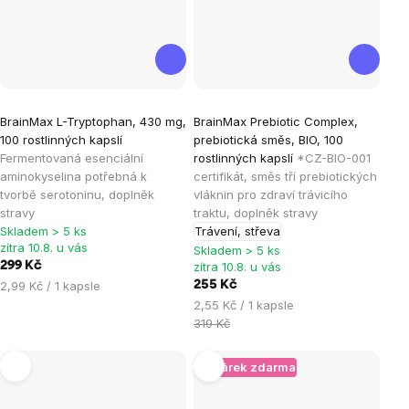
Průměrné
Průměrné
BrainMax L-Tryptophan, 430 mg,
BrainMax Prebiotic Complex,
hodnocení
hodnocení
100 rostlinných kapslí
prebiotická směs, BIO, 100
produktu
produktu
Fermentovaná esenciální
rostlinných kapslí
*CZ-BIO-001
je
je
aminokyselina potřebná k
certifikát, směs tří prebiotických
tvorbě serotoninu, doplněk
vláknin pro zdraví trávicího
5,0
5,0
stravy
traktu, doplněk stravy
z
z
Skladem > 5 ks
Trávení, střeva
5
5
zítra 10.8. u vás
Skladem > 5 ks
hvězdiček.
hvězdiček.
299 Kč
zítra 10.8. u vás
Měrná
2,99 Kč / 1 kapsle
255 Kč
cena:
Měrná
2,55 Kč / 1 kapsle
cena:
319 Kč
+ Dárek zdarma