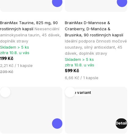
Průměrné
Průměrné
BrainMax Taurine, 825 mg, 90
BrainMax D-Mannose &
hodnocení
hodnocení
rostlinných kapslí
Neesenciální
Cranberry, D-Manóza &
produktu
produktu
aminokyselina taurin, 45 dávek,
Brusinka, 90 rostlinných kapslí
je
je
doplněk stravy
Ideální podpora činnosti močové
Skladem > 5 ks
soustavy, silný antioxidant, 45
5,0
5,0
zítra 10.8. u vás
dávek, doplněk stravy
z
z
199 Kč
Skladem > 5 ks
5
5
zítra 10.8. u vás
Měrná
2,21 Kč / 1 kapsle
hvězdiček.
hvězdiček.
cena:
599 Kč
239 Kč
Měrná
6,66 Kč / 1 kapsle
cena:
Více variant
Detail