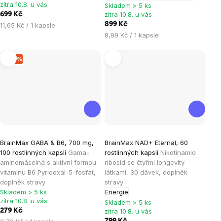
hvězdiček.
hvězdiček.
zítra 10.8. u vás
Skladem > 5 ks
zítra 10.8. u vás
699 Kč
Měrná
899 Kč
11,65 Kč / 1 kapsle
cena:
Měrná
8,99 Kč / 1 kapsle
cena:
–15 %
Průměrné
Průměrné
BrainMax GABA & B6, 700 mg,
BrainMax NAD+ Eternal, 60
hodnocení
hodnocení
100 rostlinných kapslí
Gama-
rostlinných kapslí
Nikotinamid
produktu
produktu
aminomáselná s aktivní formou
ribosid se čtyřmi longevity
je
je
vitamínu B6 Pyridoxal-5-fosfát,
látkami, 30 dávek, doplněk
doplněk stravy
stravy
4,7
5,0
Skladem > 5 ks
Energie
z
z
zítra 10.8. u vás
Skladem > 5 ks
5
5
279 Kč
zítra 10.8. u vás
hvězdiček.
hvězdiček.
Měrná