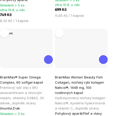
5
5
zítra 10.8. u vás
Skladem > 5 ks
hvězdiček.
hvězdiček.
zítra 10.8. u vás
699 Kč
749 Kč
Měrná
11,65 Kč / 1 kapsle
Měrná
cena:
8,32 Kč / 1 kapsle
cena:
Mozek
Průměrné
Průměrné
BrainMax® Super Omega
BrainMax Women Beauty Fish
hodnocení
hodnocení
Complex, 60 softgel kapslí
Collagen, mořský rybí kolagen
produktu
produktu
Prémiový rybí olej s BIO
Naticol®, 1448 mg, 100
je
je
astaxanthinem a olivovým
rostlinných kapslí
olejem, vitamíny D3&K2, 30
Hydrolyzovaný mořský kolagen
4,8
5,0
dávek, doplněk stravy
Naticol®, kyselina hyaluronová
z
z
Imunita
Zrak
a vitamín C, doplněk stravy
5
5
Pohybový aparát
Pleť a vlasy
Skladem > 5 ks