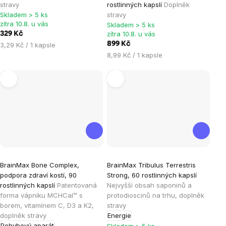
produktu
produktu
stravy
rostlinných kapslí
Doplněk
je
je
Skladem > 5 ks
stravy
zítra 10.8. u vás
Skladem > 5 ks
5,0
4,9
zítra 10.8. u vás
329 Kč
z
z
Měrná
899 Kč
3,29 Kč / 1 kapsle
5
5
cena:
Měrná
8,99 Kč / 1 kapsle
hvězdiček.
hvězdiček.
cena:
Průměrné
Průměrné
BrainMax Bone Complex,
BrainMax Tribulus Terrestris
hodnocení
hodnocení
podpora zdraví kostí, 90
Strong, 60 rostlinných kapslí
produktu
produktu
rostlinných kapslí
Patentovaná
Nejvyšší obsah saponinů a
je
je
forma vápníku MCHCal™ s
protodioscinů na trhu, doplněk
borem, vitamínem C, D3 a K2,
stravy
5,0
5,0
doplněk stravy
Energie
z
z
Pohybový aparát
Skladem > 5 ks