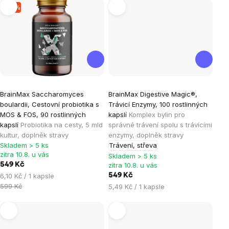
–8 %
Průměrné
Průměrné
BrainMax Saccharomyces
BrainMax Digestive Magic®,
hodnocení
hodnocení
boulardii, Cestovní probiotika s
Trávicí Enzymy, 100 rostlinných
produktu
produktu
MOS & FOS, 90 rostlinných
kapslí
Komplex bylin pro
je
je
kapslí
Probiotika na cesty, 5 mld
správné trávení spolu s trávícími
kultur, doplněk stravy
enzymy, doplněk stravy
4,6
5,0
Skladem > 5 ks
Trávení, střeva
z
z
zítra 10.8. u vás
Skladem > 5 ks
5
5
549 Kč
zítra 10.8. u vás
hvězdiček.
hvězdiček.
Měrná
6,10 Kč / 1 kapsle
549 Kč
cena:
599 Kč
Měrná
5,49 Kč / 1 kapsle
cena: