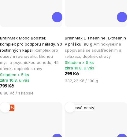
Průměrné
Průměrné
BrainMax Mood Booster,
BrainMax L-Theanine, L-theanin
hodnocení
hodnocení
komplex pro podporu nálady, 90
v prášku, 90 g
Aminokyselina
produktu
produktu
rostlinných kapslí
Komplex pro
spojovaná se soustředěním a
je
je
duševní rovnováhu, klidnou
relaxací, doplněk stravy
mysl a psychickou pohodu, 45
Skladem > 5 ks
5,0
4,9
zítra 10.8. u vás
dávek, doplněk stravy
z
z
299 Kč
Skladem > 5 ks
5
5
zítra 10.8. u vás
Měrná
332,22 Kč / 100 g
hvězdiček.
hvězdiček.
799 Kč
cena:
Měrná
8,88 Kč / 1 kapsle
cena:
–16 %
Močové cesty