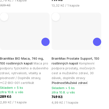
2,79 Kč / 1 kapsle
799 Kč
cena:
329 Kč
Měrná
13,32 Kč / 1 kapsle
cena:
Průměrné
Průměrné
BrainMax BIO Maca, 740 mg,
BrainMax Prostate Support, 150
hodnocení
hodnocení
100 rostlinných kapslí
Maca pro
rostlinných kapslí
Komplexní
produktu
produktu
podporu fyzického a duševního
podpora prostaty, močových
je
je
zdraví, vytrvalosti, vitality a
cest a mužského zdraví, 30
plodnosti! / Doplněk stravy,
dávek, doplněk stravy
5,0
5,0
*CZ-BIO-001 certifikát
Plodnost
Mužské zdraví
z
z
Skladem > 5 ks
Skladem > 5 ks
5
5
zítra 10.8. u vás
zítra 10.8. u vás
hvězdiček.
hvězdiček.
289 Kč
749 Kč
Měrná
2,89 Kč / 1 kapsle
Měrná
4,99 Kč / 1 kapsle
cena:
cena: