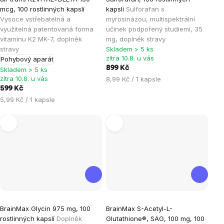
produktu
produktu
mcg, 100 rostlinných kapslí
kapslí
Sulforafan s
je
je
Vysoce vstřebatelná a
myrosinázou, multispektrální
využitelná patentovaná forma
účinek podpořený studiemi, 35
5,0
5,0
vitamínu K2 MK-7, doplněk
mg, doplněk stravy
z
z
stravy
Skladem > 5 ks
5
5
zítra 10.8. u vás
Pohybový aparát
hvězdiček.
hvězdiček.
899 Kč
Skladem > 5 ks
zítra 10.8. u vás
Měrná
8,99 Kč / 1 kapsle
cena:
599 Kč
Měrná
5,99 Kč / 1 kapsle
cena:
Průměrné
Průměrné
BrainMax Glycin 975 mg, 100
BrainMax S-Acetyl-L-
hodnocení
hodnocení
rostlinných kapslí
Doplněk
Glutathione®, SAG, 100 mg, 100