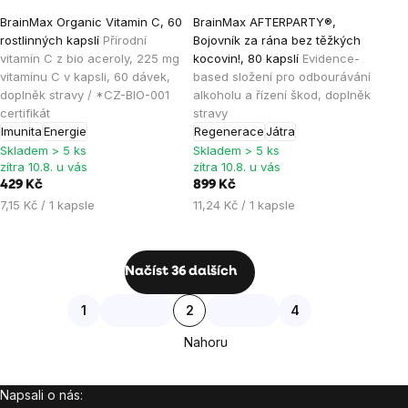
Průměrné
Průměrné
BrainMax Organic Vitamin C, 60
BrainMax AFTERPARTY®,
hodnocení
hodnocení
rostlinných kapslí
Přírodní
Bojovník za rána bez těžkých
produktu
produktu
vitamín C z bio aceroly, 225 mg
kocovin!, 80 kapslí
Evidence-
je
je
vitamínu C v kapsli, 60 dávek,
based složení pro odbourávání
doplněk stravy / *CZ-BIO-001
alkoholu a řízení škod, doplněk
5,0
5,0
certifikát
stravy
z
z
Imunita
Energie
Regenerace
Játra
5
5
Skladem > 5 ks
Skladem > 5 ks
hvězdiček.
hvězdiček.
zítra 10.8. u vás
zítra 10.8. u vás
429 Kč
899 Kč
Měrná
Měrná
7,15 Kč / 1 kapsle
11,24 Kč / 1 kapsle
cena:
cena:
Ovládací
Načíst 36 dalších
prvky
Stránkování
1
2
4
výpisu
Nahoru
Napsali o nás:
Zápatí