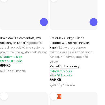
Průměrné
Průměrné
BrainMax Testamento®, 120
BrainMax Ginkgo Biloba
hodnocení
hodnocení
rostlinných kapslí
K podpoře
Bloodflow+, 60 rostlinných
produktu
produktu
zdraví reprodukčního systému
kapslí
Látky pro podporu
je
je
pro muže i ženy, doplněk stravy
mikrocirkulace a kognitivních
Skladem > 5 ks
funkcí, 60 dávek, doplněk
4,8
5,0
zítra 10.8. u vás
stravy
z
z
699 Kč
Paměť
Srdce a cévy
5
5
Měrná
5,83 Kč / 1 kapsle
Skladem > 5 ks
hvězdiček.
hvězdiček.
cena:
zítra 10.8. u vás
449 Kč
Měrná
7,48 Kč / 1 kapsle
cena:
–20 %