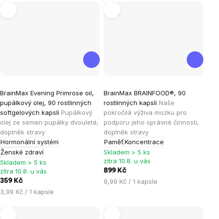
Tip
Průměrné
Průměrné
BrainMax Evening Primrose oil,
BrainMax BRAINFOOD®, 90
hodnocení
hodnocení
pupálkový olej, 90 rostlinných
rostlinných kapslí
Naše
produktu
produktu
softgelových kapslí
Pupálkový
pokročilá výživa mozku pro
je
je
olej ze semen pupálky dvouleté,
podporu jeho správné činnosti,
doplněk stravy
doplněk stravy
5,0
4,9
Hormonální systém
Paměť
Koncentrace
z
z
Ženské zdraví
Skladem > 5 ks
5
5
zítra 10.8. u vás
Skladem > 5 ks
hvězdiček.
hvězdiček.
zítra 10.8. u vás
899 Kč
Měrná
359 Kč
9,99 Kč / 1 kapsle
cena:
Měrná
3,99 Kč / 1 kapsle
cena: