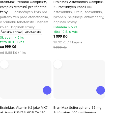
BrainMax Prenatal Complex®,
BrainMax Astaxanthin Complex,
hodnocení
hodnocení
komplex vitamínů pro těhotné
60 rostlinných kapslí
BIO
produktu
produktu
ženy
30 jedinečných živin pro
astaxanthin, lutein, zeaxanthin,
je
je
potřeby žen před otěhotněním,
lykopen, nejsilnější antioxidanty,
v průběhu těhotenství i během
doplněk stravy
5,0
5,0
kojení. Doplněk stravy.
Skladem > 5 ks
z
z
zítra 10.8. u vás
Ženské zdraví
Těhotenství
5
5
1 099 Kč
Skladem > 5 ks
hvězdiček.
hvězdiček.
zítra 10.8. u vás
Měrná
18,32 Kč / 1 kapsle
cena:
999 Kč
1 399 Kč
od
Měrná
od 8,88 Kč / 1 ks
cena:
Průměrné
Průměrné
BrainMax Vitamin K2 jako MK7
BrainMax Sulforaphane 35 mg,
hodnocení
hodnocení
all-trans K2VITAL®DELTA 150
Sulforafan, 100 rostlinných