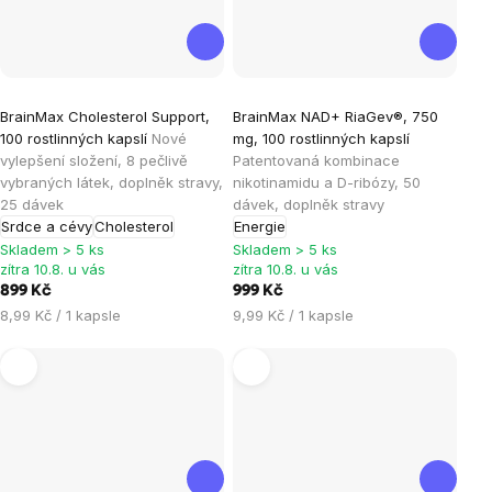
Průměrné
Průměrné
BrainMax Cholesterol Support,
BrainMax NAD+ RiaGev®, 750
hodnocení
hodnocení
100 rostlinných kapslí
Nové
mg, 100 rostlinných kapslí
produktu
produktu
vylepšení složení, 8 pečlivě
Patentovaná kombinace
je
je
vybraných látek, doplněk stravy,
nikotinamidu a D-ribózy, 50
25 dávek
dávek, doplněk stravy
4,9
4,8
Srdce a cévy
Cholesterol
Energie
z
z
Skladem > 5 ks
Skladem > 5 ks
5
5
zítra 10.8. u vás
zítra 10.8. u vás
hvězdiček.
hvězdiček.
899 Kč
999 Kč
Měrná
Měrná
8,99 Kč / 1 kapsle
9,99 Kč / 1 kapsle
cena:
cena: