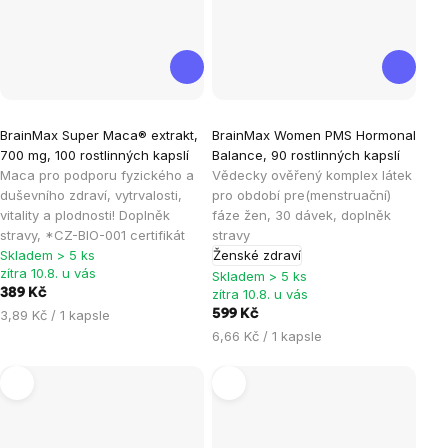
Průměrné
Průměrné
BrainMax Super Maca® extrakt,
BrainMax Women PMS Hormonal
hodnocení
hodnocení
700 mg, 100 rostlinných kapslí
Balance, 90 rostlinných kapslí
produktu
produktu
Maca pro podporu fyzického a
Vědecky ověřený komplex látek
je
je
duševního zdraví, vytrvalosti,
pro období pre(menstruační)
vitality a plodnosti! Doplněk
fáze žen, 30 dávek, doplněk
4,7
5,0
stravy, *CZ-BIO-001 certifikát
stravy
z
z
Skladem > 5 ks
Ženské zdraví
5
5
zítra 10.8. u vás
Skladem > 5 ks
hvězdiček.
hvězdiček.
389 Kč
zítra 10.8. u vás
Měrná
3,89 Kč / 1 kapsle
599 Kč
cena:
Měrná
6,66 Kč / 1 kapsle
cena: