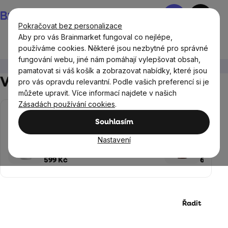
Přejít
Nákupní
na
košík
Pokračovat bez personalizace
obsah
Aby pro vás Brainmarket fungoval co nejlépe,
používáme cookies. Některé jsou nezbytné pro správné
fungování webu, jiné nám pomáhají vylepšovat obsah,
Vánoční dárky
TIP: Vytvoř si svou vánoční sadu
pamatovat si váš košík a zobrazovat nabídky, které jsou
Vytvoř si svou sadu
, Strana 2
pro vás opravdu relevantní. Podle vašich preferencí si je
můžete upravit. Více informací najdete v našich
Zásadách používání cookies
.
NEJPRODÁVANĚJŠÍ
Souhlasím
High-contrast mode
Performance Magnesium®, 1000
BrainMa
Nastavení
mg, Hořčík 200 mg + Vitamín B6
4000 IU
P5P, 100 vegan kapslí
rostlinn
599 Kč
699 Kč
Řadit