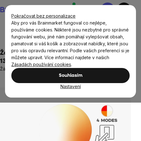
Přejít
Nákupní
na
košík
Pokračovat bez personalizace
obsah
Aby pro vás Brainmarket fungoval co nejlépe,
používáme cookies. Některé jsou nezbytné pro správné
fungování webu, jiné nám pomáhají vylepšovat obsah,
Domov
Osvětlení
pamatovat si váš košík a zobrazovat nabídky, které jsou
pro vás opravdu relevantní. Podle vašich preferencí si je
Žárovka BrainLight 4steps Bulb, E27, 7 W,
můžete upravit. Více informací najdete v našich
1300 - 4000 K, 4 typy světla
Zásadách používání cookies
.
Žárovka s nastavitelnými čtyřmi druhy světla
Souhlasím
4 hodnocení
Průměrné
hodnocení
Nastavení
produktu
je
5,0
z
5
hvězdiček.