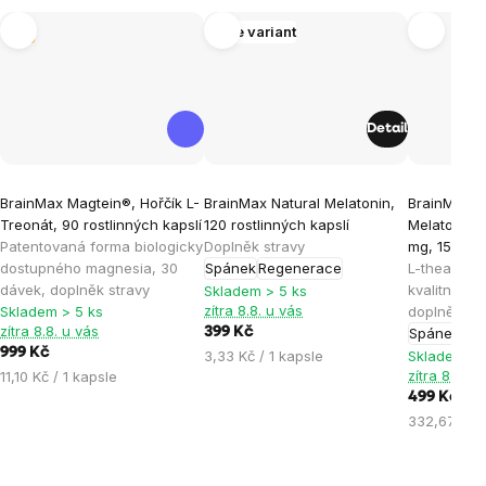
Tip
Více variant
Detail
Průměrné
Průměrné
Průměrné
BrainMax Magtein®, Hořčík L-
BrainMax Natural MeIatonin,
BrainMax L
hodnocení
hodnocení
hodnocen
Treonát, 90 rostlinných kapslí
120 rostlinných kapslí
Melatonin,
produktu
produktu
produktu
Patentovaná forma biologicky
Doplněk stravy
mg, 150 ml
je
je
je
dostupného magnesia, 30
Spánek
Regenerace
L-theanine 
dávek, doplněk stravy
kvalitní sp
5,0
4,5
5,0
Skladem > 5 ks
zítra 8.8. u vás
Skladem > 5 ks
doplněk st
z
z
z
zítra 8.8. u vás
399 Kč
Spánek
Rel
5
5
5
999 Kč
Měrná
3,33 Kč / 1 kapsle
Skladem > 
hvězdiček.
hvězdiček.
hvězdiček
Měrná
zítra 8.8. u
11,10 Kč / 1 kapsle
cena:
cena:
499 Kč
Měrná
332,67 Kč /
cena: