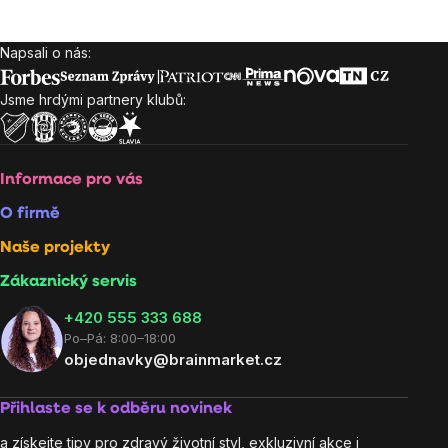
Napsali o nás:
Zápatí
Jsme hrdými partnery klubů:
Informace pro vás
O firmě
Naše projekty
Zákaznický servis
‭+420 555 333 688
Po–Pá: 8:00–18:00
objednavky@brainmarket.cz
Přihlaste se k odběru novinek
a získejte tipy pro zdravý životní styl, exkluzivní akce i