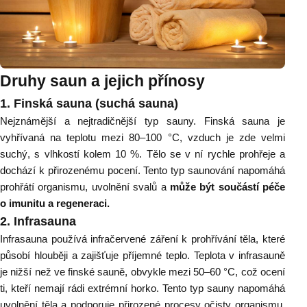
Druhy saun a jejich přínosy
1. Finská sauna (suchá sauna)
Nejznámější a nejtradičnější typ sauny. Finská sauna je
vyhřívaná na teplotu mezi 80–100 °C, vzduch je zde velmi
suchý, s vlhkostí kolem 10 %. Tělo se v ní rychle prohřeje a
dochází k přirozenému pocení. Tento typ saunování napomáhá
prohřátí organismu, uvolnění svalů a
může být součástí péče
o imunitu a regeneraci.
2. Infrasauna
Infrasauna používá infračervené záření k prohřívání těla, které
působí hlouběji a zajišťuje příjemné teplo. Teplota v infrasauně
je nižší než ve finské sauně, obvykle mezi 50–60 °C, což ocení
ti, kteří nemají rádi extrémní horko. Tento typ sauny napomáhá
uvolnění těla a podporuje přirozené procesy očisty organismu.