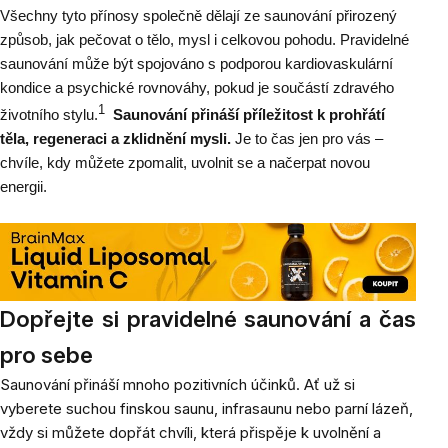
Všechny tyto přínosy společně dělají ze saunování přirozený
způsob, jak pečovat o tělo, mysl i celkovou pohodu. Pravidelné
saunování může být spojováno s podporou kardiovaskulární
kondice a psychické rovnováhy, pokud je součástí zdravého
1
životního stylu.
Saunování přináší příležitost k prohřátí
těla, regeneraci a zklidnění mysli.
Je to čas jen pro vás –
chvíle, kdy můžete zpomalit, uvolnit se a načerpat novou
energii.
Dopřejte si pravidelné saunování a čas
pro sebe
Saunování přináší mnoho pozitivních účinků. Ať už si
vyberete suchou finskou saunu, infrasaunu nebo parní lázeň,
vždy si můžete dopřát chvíli, která přispěje k uvolnění a