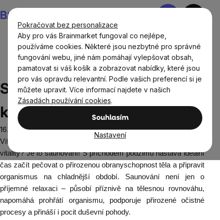
Přejít
Nákupní
na
košík
Pokračovat bez personalizace
obsah
Aby pro vás Brainmarket fungoval co nejlépe,
používáme cookies. Některé jsou nezbytné pro správné
fungování webu, jiné nám pomáhají vylepšovat obsah,
Blog
Zdraví
Saunování: Cesta k relaxaci i k přirozené
pamatovat si váš košík a zobrazovat nabídky, které jsou
péči o imunitu
pro vás opravdu relevantní. Podle vašich preferencí si je
Saunování: Cesta k relaxaci i
můžete upravit. Více informací najdete v našich
Zásadách používání cookies
.
k přirozené péči o imunitu
Souhlasím
16.10.2024
Nastavení
Víte, jaká je tajná zbraň pro podporu vaší imunity a celkové
vitality? Je to saunování! S příchodem podzimu nastává ideální
čas začít pečovat o přirozenou obranyschopnost těla a připravit
organismus na chladnější období. Saunování není jen o
příjemné relaxaci – působí příznivě na tělesnou rovnováhu,
napomáhá prohřátí organismu, podporuje přirozené očistné
procesy a přináší i pocit duševní pohody.