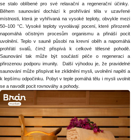
se stalo oblíbené pro své relaxační a regenerační účinky.
Během saunování dochází k prohřívání těla v uzavřené
místnosti, která je vyhřívaná na vysoké teploty, obvykle mezi
50–100 °C. Vysoké teploty vyvolávají pocení, které přirozeně
napomáhá očistným procesům organismu a přináší pocit
uvolnění. Teplo v sauně působí na krevní oběh a napomáhá
prohřátí svalů, čímž přispívá k celkové tělesné pohodě.
Saunování tak může být součástí péče o regeneraci a
přirozenou podporu imunity. Další výhodou je, že pravidelné
saunování může přispívat ke zklidnění mysli, uvolnění napětí a
k lepšímu odpočinku. Pobyt v teple pomáhá tělu i mysli uvolnit
se a navodit pocit rovnováhy a pohody.