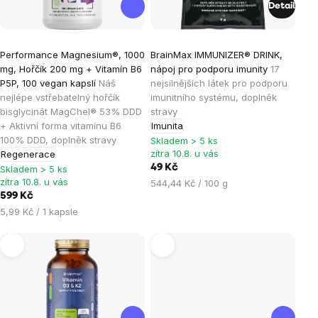
Detail
Průměrné
Průměrné
Performance Magnesium®, 1000
BrainMax IMMUNIZER® DRINK,
hodnocení
hodnocení
mg, Hořčík 200 mg + Vitamín B6
nápoj pro podporu imunity
17
produktu
produktu
P5P, 100 vegan kapslí
Náš
nejsilnějších látek pro podporu
je
je
nejlépe vstřebatelný hořčík
imunitního systému, doplněk
bisglycinát MagChel® 53% DDD
stravy
4,9
4,2
+ Aktivní forma vitamínu B6
Imunita
z
z
100% DDD, doplněk stravy
Skladem > 5 ks
5
5
zítra 10.8. u vás
Regenerace
hvězdiček.
hvězdiček.
49 Kč
Skladem > 5 ks
zítra 10.8. u vás
Měrná
544,44 Kč / 100 g
599 Kč
cena:
Měrná
5,99 Kč / 1 kapsle
cena: