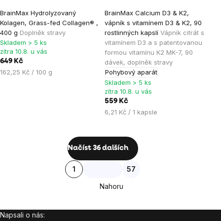
Průměrné
Průměrné
BrainMax Hydrolyzovaný
BrainMax Calcium D3 & K2,
hodnocení
hodnocení
Kolagen, Grass-fed Collagen® ,
vápník s vitamínem D3 & K2, 90
produktu
produktu
400 g
Doplněk stravy
rostlinných kapslí
Vápník citrát s
je
je
Skladem > 5 ks
vitamínem D3 a s patentovanou
zítra 10.8. u vás
formou vitamínu K2 MK-7, 90
4,8
4,8
649 Kč
dávek, doplněk stravy
z
z
Měrná
162,25 Kč / 100 g
Pohybový aparát
5
5
cena:
Skladem > 5 ks
hvězdiček.
hvězdiček.
zítra 10.8. u vás
559 Kč
Měrná
6,21 Kč / 1 kapsle
cena:
Ovládací
Načíst 36 dalších
prvky
Stránkování
1
57
výpisu
Nahoru
Napsali o nás:
Zápatí