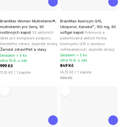
Průměrné
Průměrné
BrainMax Women Multivitamin®,
BrainMax Koenzym Q10,
hodnocení
hodnocení
multivitamín pro ženy, 90
Ubiquinol, Kaneka™, 100 mg, 60
produktu
produktu
rostlinných kapslí
33 aktivních
softgel kapslí
Prémiová a
je
je
látek pro komplexní podporu
patentovaná aktivní forma
ženského zdraví, doplněk stravy
koenzymu Q10 s vysokou
4,9
4,9
Ženské zdraví
Pleť a vlasy
vstřebatelností, doplněk stravy
z
z
Skladem > 5 ks
Skladem > 5 ks
5
5
zítra 10.8. u vás
zítra 10.8. u vás
hvězdiček.
hvězdiček.
849 Kč
999 Kč
Měrná
Měrná
14,15 Kč / 1 kapsle
11,10 Kč / 1 kapsle
cena:
cena:
999 Kč