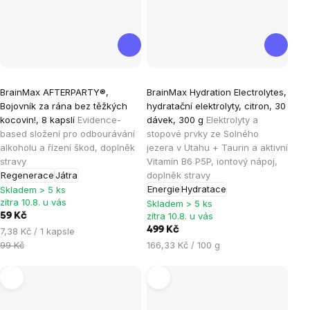
Průměrné
BrainMax AFTERPARTY®,
BrainMax Hydration Electrolytes,
hodnocení
Bojovník za rána bez těžkých
hydratační elektrolyty, citron, 30
produktu
kocovin!, 8 kapslí
Evidence-
dávek, 300 g
Elektrolyty a
je
based složení pro odbourávání
stopové prvky ze Solného
alkoholu a řízení škod, doplněk
jezera v Utahu + Taurin a aktivní
4,8
stravy
Vitamín B6 P5P, iontový nápoj,
z
Regenerace
Játra
doplněk stravy
5
Energie
Hydratace
Skladem > 5 ks
hvězdiček.
zítra 10.8. u vás
Skladem > 5 ks
zítra 10.8. u vás
59 Kč
Měrná
499 Kč
7,38 Kč / 1 kapsle
cena:
Měrná
99 Kč
166,33 Kč / 100 g
cena: