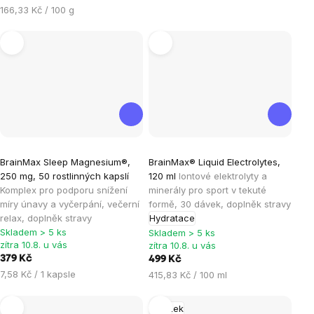
Měrná
166,33 Kč / 100 g
cena:
Průměrné
Průměrné
BrainMax Sleep Magnesium®,
BrainMax® Liquid Electrolytes,
hodnocení
hodnocení
250 mg, 50 rostlinných kapslí
120 ml
Iontové elektrolyty a
produktu
produktu
Komplex pro podporu snížení
minerály pro sport v tekuté
je
je
míry únavy a vyčerpání, večerní
formě, 30 dávek, doplněk stravy
relax, doplněk stravy
Hydratace
4,6
5,0
Skladem > 5 ks
Skladem > 5 ks
z
z
zítra 10.8. u vás
zítra 10.8. u vás
5
5
379 Kč
499 Kč
hvězdiček.
hvězdiček.
Měrná
7,58 Kč / 1 kapsle
Měrná
415,83 Kč / 100 ml
cena:
cena:
Mozek