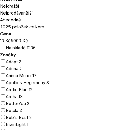
produktů
Nejdražší
Nejprodávanější
Abecedně
2025
položek celkem
Cena
13
Kč
5999
Kč
Na skladě
1236
Značky
Adapt
2
Aduna
2
Anima Mundi
17
Apollo's Hegemony
8
Arctic Blue
12
Aroha
13
BetterYou
2
Betula
3
Bob's Best
2
BrainLight
1