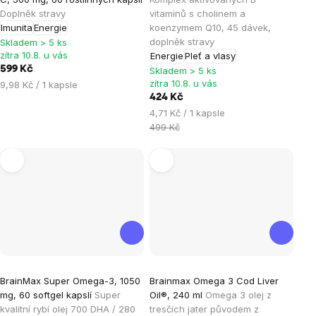
je
je
Doplněk stravy
vitamínů s cholinem a
Imunita
Energie
koenzymem Q10, 45 dávek,
5,0
5,0
doplněk stravy
Skladem > 5 ks
z
z
zítra 10.8. u vás
Energie
Pleť a vlasy
5
5
599 Kč
Skladem > 5 ks
hvězdiček.
hvězdiček.
zítra 10.8. u vás
Měrná
9,98 Kč / 1 kapsle
cena:
424 Kč
Měrná
4,71 Kč / 1 kapsle
cena:
499 Kč
Průměrné
Průměrné
BrainMax Super Omega-3, 1050
Brainmax Omega 3 Cod Liver
hodnocení
hodnocení
mg, 60 softgel kapslí
Super
Oil®, 240 ml
Omega 3 olej z
produktu
produktu
kvalitní rybí olej 700 DHA / 280
tresčích jater původem z