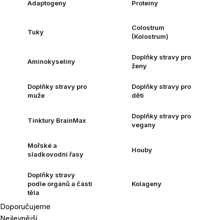
Adaptogeny
Proteiny
Colostrum
Tuky
(Kolostrum)
Doplňky stravy pro
Aminokyseliny
ženy
Doplňky stravy pro
Doplňky stravy pro
muže
děti
Doplňky stravy pro
Tinktury BrainMax
vegany
Mořské a
Houby
sladkovodní řasy
Doplňky stravy
podle orgánů a částí
Kolageny
těla
Doporučujeme
Řazení
Nejlevnější