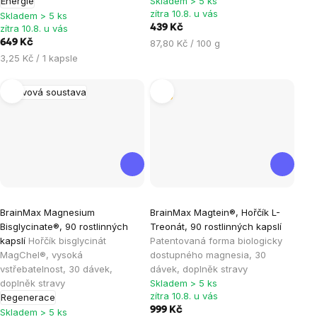
Energie
Skladem > 5 ks
z
z
zítra 10.8. u vás
Skladem > 5 ks
5
5
zítra 10.8. u vás
439 Kč
hvězdiček.
hvězdiček.
Měrná
649 Kč
87,80 Kč / 100 g
cena:
Měrná
3,25 Kč / 1 kapsle
cena:
Nervová soustava
Tip
Průměrné
Průměrné
BrainMax Magnesium
BrainMax Magtein®, Hořčík L-
hodnocení
hodnocení
Bisglycinate®, 90 rostlinných
Treonát, 90 rostlinných kapslí
produktu
produktu
kapslí
Hořčík bisglycinát
Patentovaná forma biologicky
je
je
MagChel®, vysoká
dostupného magnesia, 30
vstřebatelnost, 30 dávek,
dávek, doplněk stravy
4,9
5,0
doplněk stravy
Skladem > 5 ks
z
z
zítra 10.8. u vás
Regenerace
5
5
999 Kč
Skladem > 5 ks