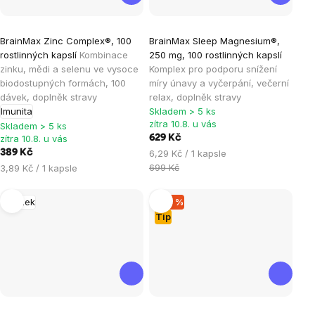
Průměrné
Průměrné
BrainMax Zinc Complex®, 100
BrainMax Sleep Magnesium®,
hodnocení
hodnocení
rostlinných kapslí
Kombinace
250 mg, 100 rostlinných kapslí
produktu
produktu
zinku, mědi a selenu ve vysoce
Komplex pro podporu snížení
je
je
biodostupných formách, 100
míry únavy a vyčerpání, večerní
dávek, doplněk stravy
relax, doplněk stravy
4,9
4,8
Imunita
Skladem > 5 ks
z
z
zítra 10.8. u vás
Skladem > 5 ks
5
5
zítra 10.8. u vás
629 Kč
hvězdiček.
hvězdiček.
Měrná
389 Kč
6,29 Kč / 1 kapsle
cena:
Měrná
699 Kč
3,89 Kč / 1 kapsle
cena:
Mozek
–20 %
Tip
Průměrné
Průměrné