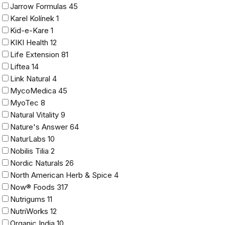
Jarrow Formulas
45
Karel Kolínek
1
Kid-e-Kare
1
KIKI Health
12
Life Extension
81
Liftea
14
Link Natural
4
MycoMedica
45
MyoTec
8
Natural Vitality
9
Nature's Answer
64
NaturLabs
10
Nobilis Tilia
2
Nordic Naturals
26
North American Herb & Spice
4
Now® Foods
317
Nutrigums
11
NutriWorks
12
Organic India
10