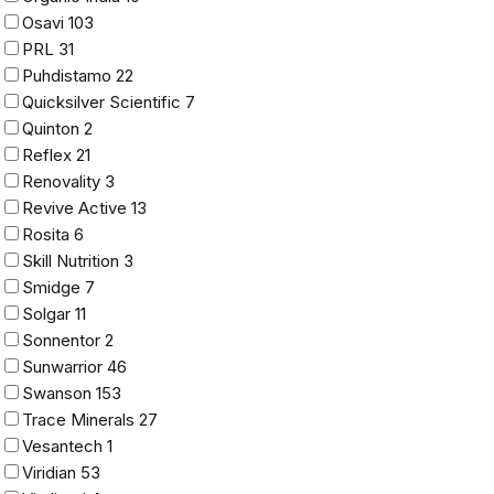
Osavi
103
PRL
31
Puhdistamo
22
Quicksilver Scientific
7
Quinton
2
Reflex
21
Renovality
3
Revive Active
13
Rosita
6
Skill Nutrition
3
Smidge
7
Solgar
11
Sonnentor
2
Sunwarrior
46
Swanson
153
Trace Minerals
27
Vesantech
1
Viridian
53