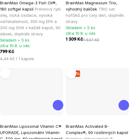
BrainMax Omega-3 Fish Oil®,
BrainMax Magnesium Trio,
hodnocení
hodnocení
180 softgel kapslí
Prémiový rybí
výhodný balíček
TRIO set
produktu
produktu
olej, nízká oxidace, vysoká
hořčíků pro celý den, doplněk
je
je
vstřebatelnost, 300 mg EPA a
stravy
200 mg DHA v každé kapsli, 90
Skladem > 5 ks
4,9
5,0
zítra 10.8. u vás
dávek, doplněk stravy
z
z
1 309 Kč
1 637 Kč
Skladem > 5 ks
5
5
zítra 10.8. u vás
hvězdiček.
hvězdiček.
799 Kč
Měrná
4,44 Kč / 1 kapsle
cena:
–15 %
Průměrné
Průměrné
BrainMax Liposomal Vitamin C®
BrainMax Activated B-
hodnocení
hodnocení
UPGRADE, Lipozomální Vitamín
Complex®, 90 rostlinných kapslí
produktu
produktu
C, 500 mg, 60 rostlinných kapslí
Komplex aktivovaných B