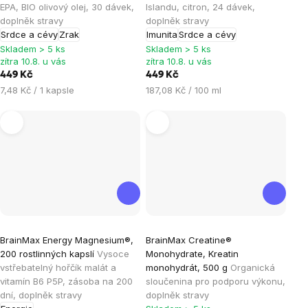
je
je
EPA, BIO olivový olej, 30 dávek,
Islandu, citron, 24 dávek,
doplněk stravy
doplněk stravy
5,0
5,0
Srdce a cévy
Zrak
Imunita
Srdce a cévy
z
z
Skladem > 5 ks
Skladem > 5 ks
5
5
zítra 10.8. u vás
zítra 10.8. u vás
hvězdiček.
hvězdiček.
449 Kč
449 Kč
Měrná
Měrná
7,48 Kč / 1 kapsle
187,08 Kč / 100 ml
cena:
cena:
Průměrné
Průměrné
BrainMax Energy Magnesium®,
BrainMax Creatine®
hodnocení
hodnocení
200 rostlinných kapslí
Vysoce
Monohydrate, Kreatin
produktu
produktu
vstřebatelný hořčík malát a
monohydrát, 500 g
Organická
je
je
vitamín B6 P5P, zásoba na 200
sloučenina pro podporu výkonu,
dní, doplněk stravy
doplněk stravy
4,9
4,9