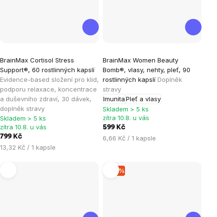
Průměrné
Průměrné
BrainMax Cortisol Stress
BrainMax Women Beauty
hodnocení
hodnocení
Support®, 60 rostlinných kapslí
Bomb®, vlasy, nehty, pleť, 90
produktu
produktu
Evidence-based složení pro klid,
rostlinných kapslí
Doplněk
je
je
podporu relaxace, koncentrace
stravy
a duševního zdraví, 30 dávek,
Imunita
Pleť a vlasy
4,7
4,9
doplněk stravy
Skladem > 5 ks
z
z
zítra 10.8. u vás
Skladem > 5 ks
5
5
zítra 10.8. u vás
599 Kč
hvězdiček.
hvězdiček.
799 Kč
Měrná
6,66 Kč / 1 kapsle
Měrná
13,32 Kč / 1 kapsle
cena:
cena:
–15 %