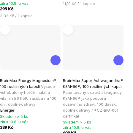
hvězdiček.
hvězdiček.
zítra 10.8. u vás
Měrná
11,10 Kč / 1 kapsle
cena:
299 Kč
Měrná
3,32 Kč / 1 kapsle
cena:
Průměrné
Průměrné
BrainMax Energy Magnesium®,
BrainMax Super Ashwagandha®
hodnocení
hodnocení
100 rostlinných kapslí
Vysoce
KSM-66®, 100 rostlinných kapslí
produktu
produktu
vstřebatelný hořčík malát a
Patentovaný extrakt ašvagandy
je
je
vitamín B6 P5P, zásoba na 100
KSM-66® jako podpora
dní, doplněk stravy
duševního zdraví, 100 dávek,
5,0
4,8
Energie
doplněk stravy / *CZ-BIO-001
z
z
certifikát
Skladem > 5 ks
5
5
zítra 10.8. u vás
Skladem > 5 ks
hvězdiček.
hvězdiček.
zítra 10.8. u vás
339 Kč