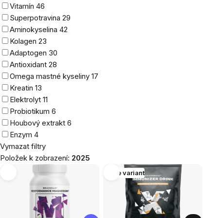
Vitamín
46
Superpotravina
29
Aminokyselina
42
Kolagen
23
Adaptogen
30
Antioxidant
28
Omega mastné kyseliny
17
Kreatin
13
Elektrolyt
11
Probiotikum
6
Houbový extrakt
6
Enzym
4
Vymazat filtry
Položek k zobrazení:
2025
Výpis
Více variant
produktů