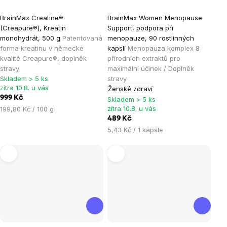
Průměrné
Průměrné
BrainMax Creatine®
BrainMax Women Menopause
hodnocení
hodnocení
(Creapure®), Kreatin
Support, podpora při
produktu
produktu
monohydrát, 500 g
Patentovaná
menopauze, 90 rostlinných
je
je
forma kreatinu v německé
kapslí
Menopauza komplex 8
kvalitě Creapure®, doplněk
přírodních extraktů pro
4,9
4,9
stravy
maximální účinek / Doplněk
z
z
Skladem > 5 ks
stravy
5
5
zítra 10.8. u vás
Ženské zdraví
hvězdiček.
hvězdiček.
999 Kč
Skladem > 5 ks
Měrná
zítra 10.8. u vás
199,80 Kč / 100 g
cena:
489 Kč
Měrná
5,43 Kč / 1 kapsle
cena: