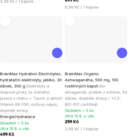
699 Kč
Měrná
3,39 Kč / 1 kapsle
Měrná
cena:
6,99 Kč / 1 kapsle
cena:
Průměrné
Průměrné
BrainMax Hydration Electrolytes,
BrainMax Organic
hodnocení
hodnocení
hydratační elektrolyty, jablko, 30
Ashwagandha, 560 mg, 100
produktu
produktu
dávek, 300 g
Elektrolyty a
rostlinných kapslí
Bio
je
je
stopové prvky ze Solného
ašvaganda, prášek z kořene, 50
jezera v Utahu + Taurin a aktivní
dávek, doplněk stravy / *CZ-
4,8
5,0
Vitamín B6 P5P, iontový nápoj,
BIO-001 certifikát
z
z
doplněk stravy
Skladem > 5 ks
5
5
zítra 10.8. u vás
Energie
Hydratace
hvězdiček.
hvězdiček.
299 Kč
Skladem > 5 ks
zítra 10.8. u vás
Měrná
2,99 Kč / 1 kapsle
cena:
499 Kč