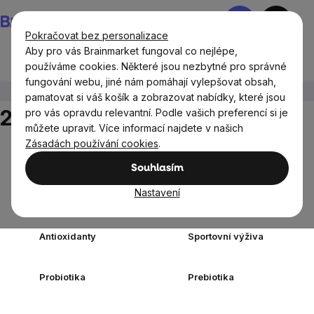
Přejít
Nákupní
na
košík
Pokračovat bez personalizace
obsah
Aby pro vás Brainmarket fungoval co nejlépe,
používáme cookies. Některé jsou nezbytné pro správné
fungování webu, jiné nám pomáhají vylepšovat obsah,
Doplňky stravy a výživa
240 kapslí
pamatovat si váš košík a zobrazovat nabídky, které jsou
240 kapslí
pro vás opravdu relevantní. Podle vašich preferencí si je
můžete upravit. Více informací najdete v našich
Zásadách používání cookies
.
Doplňky stravy
Vitamíny a
podle cíle
multivitamíny
Souhlasím
Minerály a
Nastavení
Elektrolyty
Multiminerály
Antioxidanty
Sportovní výživa
Probiotika
Prebiotika