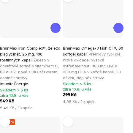
Průměrné
Průměrné
BrainMax Iron Complex®, železo
BrainMax Omega-3 Fish Oil®, 60
hodnocení
hodnocení
bisglycinát, 25 mg, 100
softgel kapslí
Prémiový rybí olej,
produktu
produktu
rostlinných kapslí
Železo v
nízká oxidace, vysoká
je
je
chelátové formě s vitamínem C,
vstřebatelnost, 300 mg EPA a
B9 a B12, nově s BIO zázvorem,
200 mg DHA v každé kapsli, 30
4,8
4,4
doplněk stravy
dávek, doplněk stravy
z
z
Imunita
Energie
Skladem > 5 ks
5
5
zítra 10.8. u vás
Skladem > 5 ks
hvězdiček.
hvězdiček.
zítra 10.8. u vás
299 Kč
Měrná
549 Kč
4,98 Kč / 1 kapsle
cena:
Měrná
5,49 Kč / 1 kapsle
cena:
–40 %