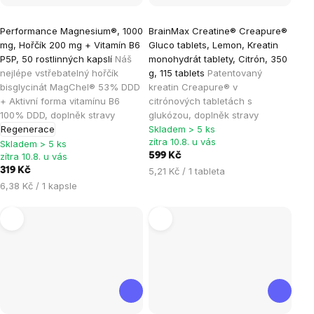
Průměrné
Průměrné
Performance Magnesium®, 1000
BrainMax Creatine® Creapure®
hodnocení
hodnocení
mg, Hořčík 200 mg + Vitamín B6
Gluco tablets, Lemon, Kreatin
produktu
produktu
P5P, 50 rostlinných kapslí
Náš
monohydrát tablety, Citrón, 350
je
je
nejlépe vstřebatelný hořčík
g, 115 tablets
Patentovaný
bisglycinát MagChel® 53% DDD
kreatin Creapure® v
4,9
5,0
+ Aktivní forma vitamínu B6
citrónových tabletách s
z
z
100% DDD, doplněk stravy
glukózou, doplněk stravy
5
5
Regenerace
Skladem > 5 ks
hvězdiček.
hvězdiček.
zítra 10.8. u vás
Skladem > 5 ks
zítra 10.8. u vás
599 Kč
Měrná
319 Kč
5,21 Kč / 1 tableta
cena:
Měrná
6,38 Kč / 1 kapsle
cena: