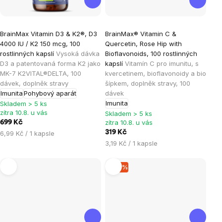
Průměrné
Průměrné
BrainMax Vitamin D3 & K2®, D3
BrainMax® Vitamin C &
hodnocení
hodnocení
4000 IU / K2 150 mcg, 100
Quercetin, Rose Hip with
produktu
produktu
rostlinných kapslí
Vysoká dávka
Bioflavonoids, 100 rostlinných
je
je
D3 a patentovaná forma K2 jako
kapslí
Vitamín C pro imunitu, s
MK-7 K2VITAL®DELTA, 100
kvercetinem, bioflavonoidy a bio
5,0
5,0
dávek, doplněk stravy
šípkem, doplněk stravy, 100
z
z
Imunita
Pohybový aparát
dávek
5
5
Imunita
Skladem > 5 ks
hvězdiček.
hvězdiček.
zítra 10.8. u vás
Skladem > 5 ks
zítra 10.8. u vás
699 Kč
Měrná
319 Kč
6,99 Kč / 1 kapsle
cena:
Měrná
3,19 Kč / 1 kapsle
cena:
–10 %