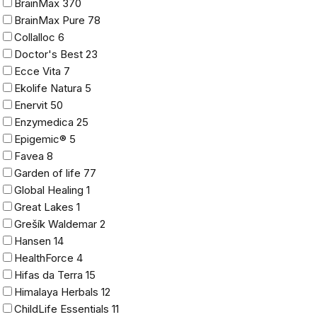
BrainMax
370
BrainMax Pure
78
Collalloc
6
Doctor's Best
23
Ecce Vita
7
Ekolife Natura
5
Enervit
50
Enzymedica
25
Epigemic®
5
Favea
8
Garden of life
77
Global Healing
1
Great Lakes
1
Grešík Waldemar
2
Hansen
14
HealthForce
4
Hifas da Terra
15
Himalaya Herbals
12
ChildLife Essentials
11