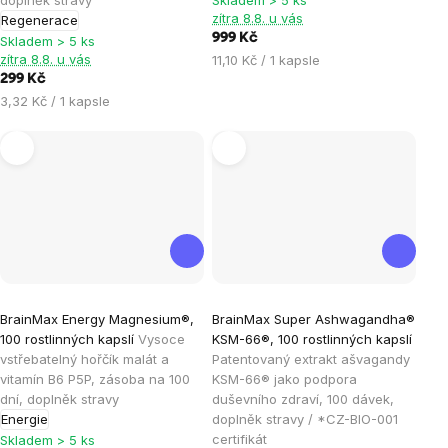
z
z
zítra 8.8. u vás
Regenerace
5
5
999 Kč
Skladem > 5 ks
hvězdiček.
hvězdiček.
zítra 8.8. u vás
Měrná
11,10 Kč / 1 kapsle
cena:
299 Kč
Měrná
3,32 Kč / 1 kapsle
cena:
Průměrné
Průměrné
BrainMax Energy Magnesium®,
BrainMax Super Ashwagandha®
hodnocení
hodnocení
100 rostlinných kapslí
Vysoce
KSM-66®, 100 rostlinných kapslí
produktu
produktu
vstřebatelný hořčík malát a
Patentovaný extrakt ašvagandy
je
je
vitamín B6 P5P, zásoba na 100
KSM-66® jako podpora
dní, doplněk stravy
duševního zdraví, 100 dávek,
5,0
4,8
Energie
doplněk stravy / *CZ-BIO-001
z
z
certifikát
Skladem > 5 ks