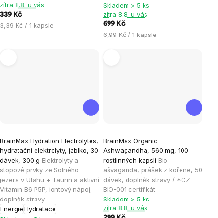
5
5
zítra 8.8. u vás
Skladem > 5 ks
hvězdiček.
hvězdiček.
zítra 8.8. u vás
339 Kč
699 Kč
Měrná
3,39 Kč / 1 kapsle
Měrná
cena:
6,99 Kč / 1 kapsle
cena:
Průměrné
Průměrné
BrainMax Hydration Electrolytes,
BrainMax Organic
hodnocení
hodnocení
hydratační elektrolyty, jablko, 30
Ashwagandha, 560 mg, 100
produktu
produktu
dávek, 300 g
Elektrolyty a
rostlinných kapslí
Bio
je
je
stopové prvky ze Solného
ašvaganda, prášek z kořene, 50
jezera v Utahu + Taurin a aktivní
dávek, doplněk stravy / *CZ-
4,8
5,0
Vitamín B6 P5P, iontový nápoj,
BIO-001 certifikát
z
z
doplněk stravy
Skladem > 5 ks
5
5
zítra 8.8. u vás
Energie
Hydratace
hvězdiček.
hvězdiček.
299 Kč