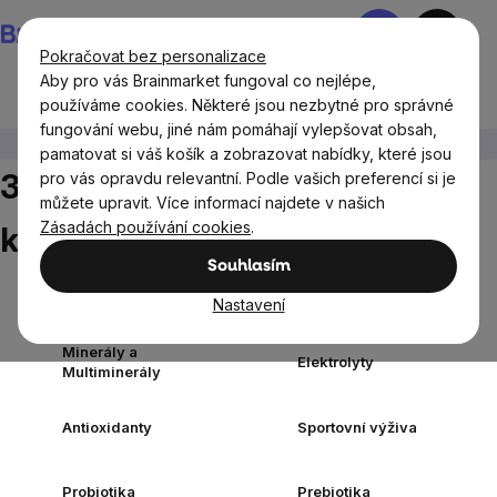
Přejít
Nákupní
na
košík
Pokračovat bez personalizace
obsah
Aby pro vás Brainmarket fungoval co nejlépe,
používáme cookies. Některé jsou nezbytné pro správné
fungování webu, jiné nám pomáhají vylepšovat obsah,
Doplňky stravy a výživa
30 tekutých rostlinných kapslí
pamatovat si váš košík a zobrazovat nabídky, které jsou
30 tekutých rostlinných
pro vás opravdu relevantní. Podle vašich preferencí si je
můžete upravit. Více informací najdete v našich
Zásadách používání cookies
.
kapslí
Souhlasím
Doplňky stravy
Vitamíny a
Nastavení
podle cíle
multivitamíny
Minerály a
Elektrolyty
Multiminerály
Antioxidanty
Sportovní výživa
Probiotika
Prebiotika