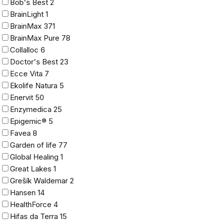
Bob's Best
2
BrainLight
1
BrainMax
371
BrainMax Pure
78
Collalloc
6
Doctor's Best
23
Ecce Vita
7
Ekolife Natura
5
Enervit
50
Enzymedica
25
Epigemic®
5
Favea
8
Garden of life
77
Global Healing
1
Great Lakes
1
Grešík Waldemar
2
Hansen
14
HealthForce
4
Hifas da Terra
15