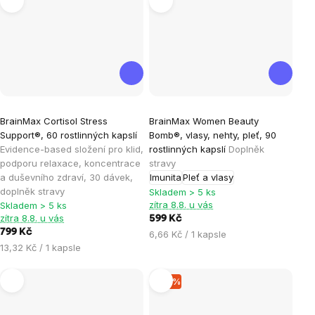
Průměrné
Průměrné
BrainMax Cortisol Stress
BrainMax Women Beauty
hodnocení
hodnocení
Support®, 60 rostlinných kapslí
Bomb®, vlasy, nehty, pleť, 90
produktu
produktu
Evidence-based složení pro klid,
rostlinných kapslí
Doplněk
je
je
podporu relaxace, koncentrace
stravy
a duševního zdraví, 30 dávek,
Imunita
Pleť a vlasy
4,7
4,9
doplněk stravy
Skladem > 5 ks
z
z
zítra 8.8. u vás
Skladem > 5 ks
5
5
zítra 8.8. u vás
599 Kč
hvězdiček.
hvězdiček.
799 Kč
Měrná
6,66 Kč / 1 kapsle
Měrná
13,32 Kč / 1 kapsle
cena:
cena:
–15 %