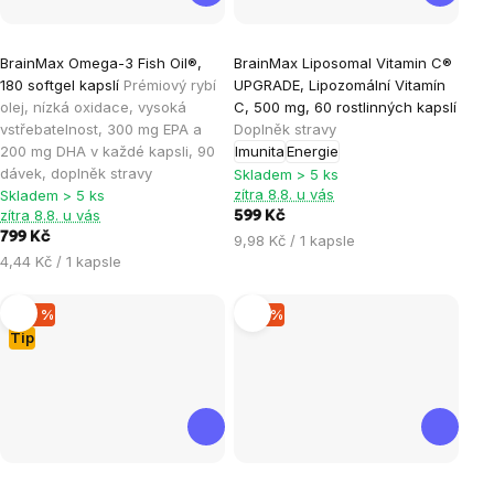
Průměrné
Průměrné
BrainMax Omega-3 Fish Oil®,
BrainMax Liposomal Vitamin C®
hodnocení
hodnocení
180 softgel kapslí
Prémiový rybí
UPGRADE, Lipozomální Vitamín
produktu
produktu
olej, nízká oxidace, vysoká
C, 500 mg, 60 rostlinných kapslí
je
je
vstřebatelnost, 300 mg EPA a
Doplněk stravy
200 mg DHA v každé kapsli, 90
Imunita
Energie
4,9
5,0
dávek, doplněk stravy
Skladem > 5 ks
z
z
zítra 8.8. u vás
Skladem > 5 ks
5
5
zítra 8.8. u vás
599 Kč
hvězdiček.
hvězdiček.
799 Kč
Měrná
9,98 Kč / 1 kapsle
Měrná
4,44 Kč / 1 kapsle
cena:
cena:
–20 %
–15 %
Tip
Průměrné
Průměrné