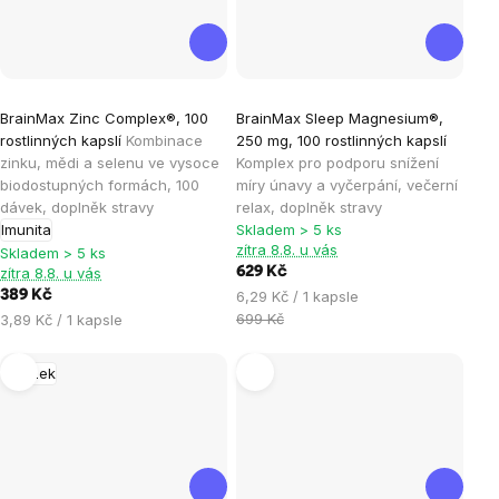
Průměrné
Průměrné
BrainMax Zinc Complex®, 100
BrainMax Sleep Magnesium®,
hodnocení
hodnocení
rostlinných kapslí
Kombinace
250 mg, 100 rostlinných kapslí
produktu
produktu
zinku, mědi a selenu ve vysoce
Komplex pro podporu snížení
je
je
biodostupných formách, 100
míry únavy a vyčerpání, večerní
dávek, doplněk stravy
relax, doplněk stravy
4,9
4,8
Imunita
Skladem > 5 ks
z
z
zítra 8.8. u vás
Skladem > 5 ks
5
5
zítra 8.8. u vás
629 Kč
hvězdiček.
hvězdiček.
Měrná
389 Kč
6,29 Kč / 1 kapsle
cena:
Měrná
699 Kč
3,89 Kč / 1 kapsle
cena:
Mozek