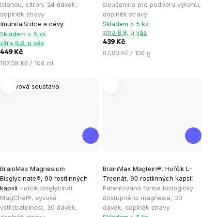
je
je
Islandu, citron, 24 dávek,
sloučenina pro podporu výkonu,
doplněk stravy
doplněk stravy
5,0
4,9
Imunita
Srdce a cévy
Skladem > 5 ks
z
z
zítra 8.8. u vás
Skladem > 5 ks
5
5
zítra 8.8. u vás
439 Kč
hvězdiček.
hvězdiček.
Měrná
449 Kč
87,80 Kč / 100 g
cena:
Měrná
187,08 Kč / 100 ml
cena:
Nervová soustava
Tip
Průměrné
Průměrné
BrainMax Magnesium
BrainMax Magtein®, Hořčík L-
hodnocení
hodnocení
Bisglycinate®, 90 rostlinných
Treonát, 90 rostlinných kapslí
produktu
produktu
kapslí
Hořčík bisglycinát
Patentovaná forma biologicky
je
je
MagChel®, vysoká
dostupného magnesia, 30
vstřebatelnost, 30 dávek,
dávek, doplněk stravy
4,9
5,0
doplněk stravy
Skladem > 5 ks