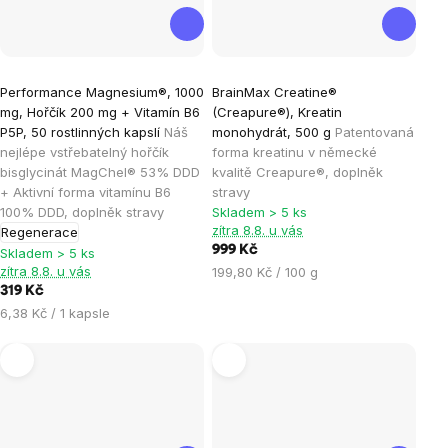
Průměrné
Průměrné
Performance Magnesium®, 1000
BrainMax Creatine®
hodnocení
hodnocení
mg, Hořčík 200 mg + Vitamín B6
(Creapure®), Kreatin
produktu
produktu
P5P, 50 rostlinných kapslí
Náš
monohydrát, 500 g
Patentovaná
je
je
nejlépe vstřebatelný hořčík
forma kreatinu v německé
bisglycinát MagChel® 53% DDD
kvalitě Creapure®, doplněk
4,9
4,9
+ Aktivní forma vitamínu B6
stravy
z
z
100% DDD, doplněk stravy
Skladem > 5 ks
5
5
zítra 8.8. u vás
Regenerace
hvězdiček.
hvězdiček.
999 Kč
Skladem > 5 ks
zítra 8.8. u vás
Měrná
199,80 Kč / 100 g
cena:
319 Kč
Měrná
6,38 Kč / 1 kapsle
cena: