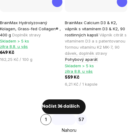
Průměrné
Průměrné
BrainMax Hydrolyzovaný
BrainMax Calcium D3 & K2,
hodnocení
hodnocení
Kolagen, Grass-fed Collagen® ,
vápník s vitamínem D3 & K2, 90
produktu
produktu
400 g
Doplněk stravy
rostlinných kapslí
Vápník citrát s
je
je
Skladem > 5 ks
vitamínem D3 a s patentovanou
zítra 8.8. u vás
formou vitamínu K2 MK-7, 90
4,8
4,8
649 Kč
dávek, doplněk stravy
z
z
Měrná
162,25 Kč / 100 g
Pohybový aparát
5
5
cena:
Skladem > 5 ks
hvězdiček.
hvězdiček.
zítra 8.8. u vás
559 Kč
Měrná
6,21 Kč / 1 kapsle
cena:
Ovládací
Načíst 36 dalších
prvky
Stránkování
1
57
výpisu
Nahoru