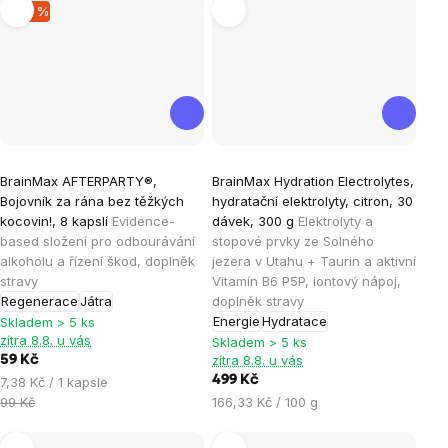
–40 %
Průměrné
BrainMax AFTERPARTY®,
BrainMax Hydration Electrolytes,
hodnocení
Bojovník za rána bez těžkých
hydratační elektrolyty, citron, 30
produktu
kocovin!, 8 kapslí
Evidence-
dávek, 300 g
Elektrolyty a
je
based složení pro odbourávání
stopové prvky ze Solného
alkoholu a řízení škod, doplněk
jezera v Utahu + Taurin a aktivní
4,8
stravy
Vitamín B6 P5P, iontový nápoj,
z
Regenerace
Játra
doplněk stravy
5
Energie
Hydratace
Skladem > 5 ks
hvězdiček.
zítra 8.8. u vás
Skladem > 5 ks
zítra 8.8. u vás
59 Kč
Měrná
499 Kč
7,38 Kč / 1 kapsle
cena:
Měrná
99 Kč
166,33 Kč / 100 g
cena: