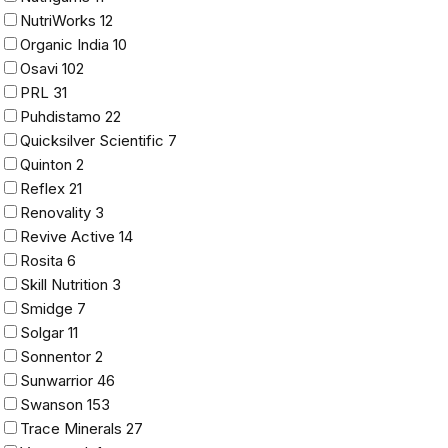
NutriWorks
12
Organic India
10
Osavi
102
PRL
31
Puhdistamo
22
Quicksilver Scientific
7
Quinton
2
Reflex
21
Renovality
3
Revive Active
14
Rosita
6
Skill Nutrition
3
Smidge
7
Solgar
11
Sonnentor
2
Sunwarrior
46
Swanson
153
Trace Minerals
27