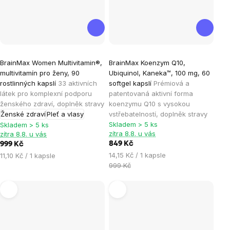
Průměrné
Průměrné
BrainMax Women Multivitamin®,
BrainMax Koenzym Q10,
hodnocení
hodnocení
multivitamín pro ženy, 90
Ubiquinol, Kaneka™, 100 mg, 60
produktu
produktu
rostlinných kapslí
33 aktivních
softgel kapslí
Prémiová a
je
je
látek pro komplexní podporu
patentovaná aktivní forma
ženského zdraví, doplněk stravy
koenzymu Q10 s vysokou
4,9
4,9
Ženské zdraví
Pleť a vlasy
vstřebatelností, doplněk stravy
z
z
Skladem > 5 ks
Skladem > 5 ks
5
5
zítra 8.8. u vás
zítra 8.8. u vás
hvězdiček.
hvězdiček.
849 Kč
999 Kč
Měrná
Měrná
14,15 Kč / 1 kapsle
11,10 Kč / 1 kapsle
cena:
cena:
999 Kč