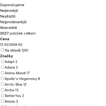
Doporučujeme
Řazení
Nejlevnější
produktů
Nejdražší
Nejprodávanější
Abecedně
2027
položek celkem
Cena
13
Kč
5999
Kč
Na skladě
1261
Značky
Adapt
2
Aduna
2
Anima Mundi
17
Apollo's Hegemony
8
Arctic Blue
12
Aroha
13
BetterYou
2
Betula
3