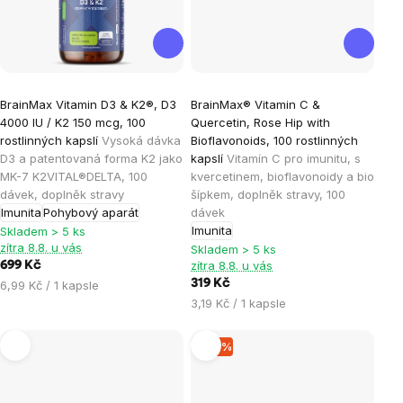
Průměrné
Průměrné
BrainMax Vitamin D3 & K2®, D3
BrainMax® Vitamin C &
hodnocení
hodnocení
4000 IU / K2 150 mcg, 100
Quercetin, Rose Hip with
produktu
produktu
rostlinných kapslí
Vysoká dávka
Bioflavonoids, 100 rostlinných
je
je
D3 a patentovaná forma K2 jako
kapslí
Vitamín C pro imunitu, s
MK-7 K2VITAL®DELTA, 100
kvercetinem, bioflavonoidy a bio
5,0
5,0
dávek, doplněk stravy
šípkem, doplněk stravy, 100
z
z
Imunita
Pohybový aparát
dávek
5
5
Imunita
Skladem > 5 ks
hvězdiček.
hvězdiček.
zítra 8.8. u vás
Skladem > 5 ks
zítra 8.8. u vás
699 Kč
Měrná
319 Kč
6,99 Kč / 1 kapsle
cena:
Měrná
3,19 Kč / 1 kapsle
cena:
–10 %