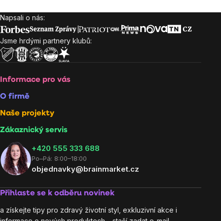
Napsali o nás:
Zápatí
Jsme hrdými partnery klubů:
Informace pro vás
O firmě
Naše projekty
Zákaznický servis
‭+420 555 333 688
Po–Pá: 8:00–18:00
objednavky@brainmarket.cz
Přihlaste se k odběru novinek
a získejte tipy pro zdravý životní styl, exkluzivní akce i
informace o nových produktech – stačí zadat e-mail.