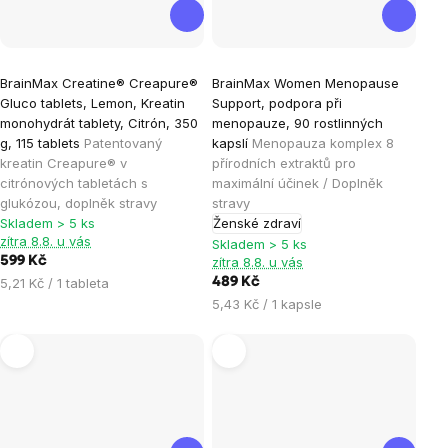
Průměrné
Průměrné
BrainMax Creatine® Creapure®
BrainMax Women Menopause
hodnocení
hodnocení
Gluco tablets, Lemon, Kreatin
Support, podpora při
produktu
produktu
monohydrát tablety, Citrón, 350
menopauze, 90 rostlinných
je
je
g, 115 tablets
Patentovaný
kapslí
Menopauza komplex 8
kreatin Creapure® v
přírodních extraktů pro
5,0
4,9
citrónových tabletách s
maximální účinek / Doplněk
z
z
glukózou, doplněk stravy
stravy
5
5
Skladem > 5 ks
Ženské zdraví
hvězdiček.
hvězdiček.
zítra 8.8. u vás
Skladem > 5 ks
599 Kč
zítra 8.8. u vás
Měrná
5,21 Kč / 1 tableta
489 Kč
cena:
Měrná
5,43 Kč / 1 kapsle
cena: