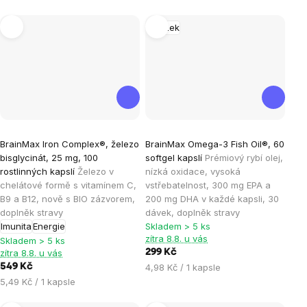
cena:
cena:
Mozek
Průměrné
Průměrné
BrainMax Iron Complex®, železo
BrainMax Omega-3 Fish Oil®, 60
hodnocení
hodnocení
bisglycinát, 25 mg, 100
softgel kapslí
Prémiový rybí olej,
produktu
produktu
rostlinných kapslí
Železo v
nízká oxidace, vysoká
je
je
chelátové formě s vitamínem C,
vstřebatelnost, 300 mg EPA a
B9 a B12, nově s BIO zázvorem,
200 mg DHA v každé kapsli, 30
4,8
4,4
doplněk stravy
dávek, doplněk stravy
z
z
Imunita
Energie
Skladem > 5 ks
5
5
zítra 8.8. u vás
Skladem > 5 ks
hvězdiček.
hvězdiček.
zítra 8.8. u vás
299 Kč
Měrná
549 Kč
4,98 Kč / 1 kapsle
cena:
Měrná
5,49 Kč / 1 kapsle
cena: