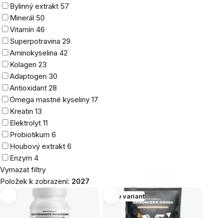
Bylinný extrakt
57
Minerál
50
Vitamín
46
Superpotravina
29
Aminokyselina
42
Kolagen
23
Adaptogen
30
Antioxidant
28
Omega mastné kyseliny
17
Kreatin
13
Elektrolyt
11
Probiotikum
6
Houbový extrakt
6
Enzym
4
Vymazat filtry
Položek k zobrazení:
2027
Výpis
Více variant
produktů