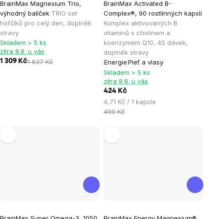
BrainMax Magnesium Trio,
BrainMax Activated B-
hodnocení
hodnocení
výhodný balíček
TRIO set
Complex®, 90 rostlinných kapslí
produktu
produktu
hořčíků pro celý den, doplněk
Komplex aktivovaných B
je
je
stravy
vitamínů s cholinem a
Skladem > 5 ks
koenzymem Q10, 45 dávek,
5,0
5,0
zítra 8.8. u vás
doplněk stravy
z
z
1 309 Kč
1 637 Kč
Energie
Pleť a vlasy
5
5
Skladem > 5 ks
hvězdiček.
hvězdiček.
zítra 8.8. u vás
424 Kč
Měrná
4,71 Kč / 1 kapsle
cena:
499 Kč
Průměrné
Průměrné
BrainMax Super Omega-3, 1050
BrainMax Energy Magnesium®,