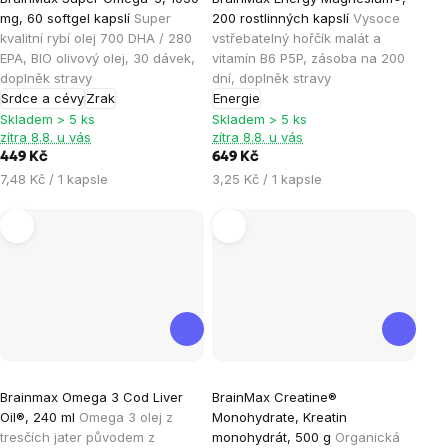
hodnocení
hodnocení
mg, 60 softgel kapslí
Super
200 rostlinných kapslí
Vysoce
produktu
produktu
kvalitní rybí olej 700 DHA / 280
vstřebatelný hořčík malát a
je
je
EPA, BIO olivový olej, 30 dávek,
vitamín B6 P5P, zásoba na 200
doplněk stravy
dní, doplněk stravy
5,0
4,9
Srdce a cévy
Zrak
Energie
z
z
Skladem > 5 ks
Skladem > 5 ks
5
5
zítra 8.8. u vás
zítra 8.8. u vás
hvězdiček.
hvězdiček.
449 Kč
649 Kč
Měrná
Měrná
7,48 Kč / 1 kapsle
3,25 Kč / 1 kapsle
cena:
cena:
Průměrné
Průměrné
Brainmax Omega 3 Cod Liver
BrainMax Creatine®
hodnocení
hodnocení
Oil®, 240 ml
Omega 3 olej z
Monohydrate, Kreatin
produktu
produktu
tresčích jater původem z
monohydrát, 500 g
Organická