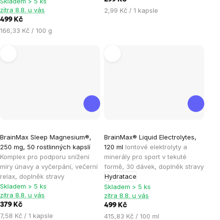
Skladem > 5 ks
zítra 8.8. u vás
Měrná
2,99 Kč / 1 kapsle
cena:
499 Kč
Měrná
166,33 Kč / 100 g
cena:
Průměrné
Průměrné
BrainMax Sleep Magnesium®,
BrainMax® Liquid Electrolytes,
hodnocení
hodnocení
250 mg, 50 rostlinných kapslí
120 ml
Iontové elektrolyty a
produktu
produktu
Komplex pro podporu snížení
minerály pro sport v tekuté
je
je
míry únavy a vyčerpání, večerní
formě, 30 dávek, doplněk stravy
relax, doplněk stravy
Hydratace
4,6
5,0
Skladem > 5 ks
Skladem > 5 ks
z
z
zítra 8.8. u vás
zítra 8.8. u vás
5
5
379 Kč
499 Kč
hvězdiček.
hvězdiček.
Měrná
7,58 Kč / 1 kapsle
Měrná
415,83 Kč / 100 ml