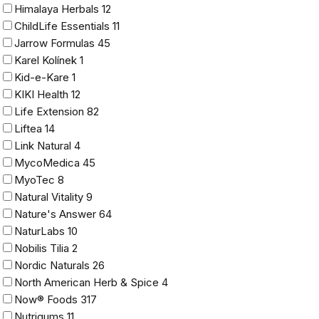
Himalaya Herbals
12
ChildLife Essentials
11
Jarrow Formulas
45
Karel Kolínek
1
Kid-e-Kare
1
KIKI Health
12
Life Extension
82
Liftea
14
Link Natural
4
MycoMedica
45
MyoTec
8
Natural Vitality
9
Nature's Answer
64
NaturLabs
10
Nobilis Tilia
2
Nordic Naturals
26
North American Herb & Spice
4
Now® Foods
317
Nutrigums
11