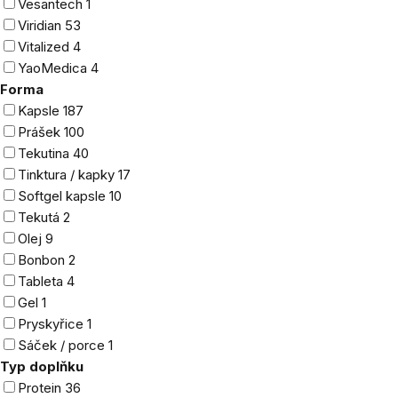
Vesantech
1
Viridian
53
Vitalized
4
YaoMedica
4
Forma
Kapsle
187
Prášek
100
Tekutina
40
Tinktura / kapky
17
Softgel kapsle
10
Tekutá
2
Olej
9
Bonbon
2
Tableta
4
Gel
1
Pryskyřice
1
Sáček / porce
1
Typ doplňku
Protein
36