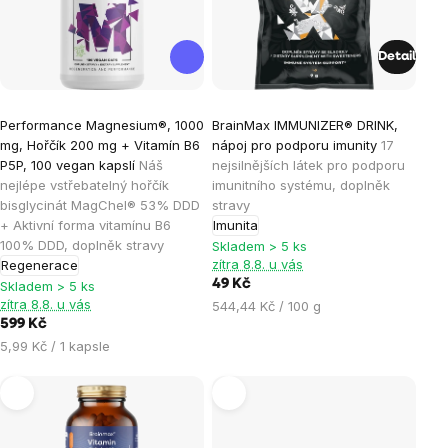
Detail
Průměrné
Průměrné
Performance Magnesium®, 1000
BrainMax IMMUNIZER® DRINK,
hodnocení
hodnocení
mg, Hořčík 200 mg + Vitamín B6
nápoj pro podporu imunity
17
produktu
produktu
P5P, 100 vegan kapslí
Náš
nejsilnějších látek pro podporu
je
je
nejlépe vstřebatelný hořčík
imunitního systému, doplněk
bisglycinát MagChel® 53% DDD
stravy
4,9
4,2
+ Aktivní forma vitamínu B6
Imunita
z
z
100% DDD, doplněk stravy
Skladem > 5 ks
5
5
zítra 8.8. u vás
Regenerace
hvězdiček.
hvězdiček.
49 Kč
Skladem > 5 ks
zítra 8.8. u vás
Měrná
544,44 Kč / 100 g
599 Kč
cena:
Měrná
5,99 Kč / 1 kapsle
cena: