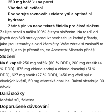
250 mg hořčíku na porci
Vhodné při cvičení
Podporujte rovnováhu elektrolytů a optimální
hydrataci
Žádná plniva nebo tekutá činidla pro čisté složení.
Zažijte rozdíl s naším 100% čistým složením. Na rozdíl od
jiných doplňků stravy produkt neobsahuje žádné přísady,
jako jsou stearáty a oxid křemičitý. Vaše zdraví si zaslouží to
nejlepší, a to je přesně to, co Ancestral Minerals přináší.
Složení
Na 6 kapslí:
250 mg hořčík (60 % DDD), 200 mg draslík (4
% DDD), 1175 mg chlorid sodný a chlorid draselný (51 %
DDD), 627 mg sodík (27 % DDD), 1450 mg včelí pyl z
divokých květů, 50 mg atlantská chaluha. Balení obsahuje 30
dávek.
Další složky
Mořská sůl, želatina.
Doporučené dávkování