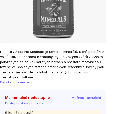
Produkt
Ancestral Minerals
je komplex minerálů, které pochází z
volně sklizené
atlantské chaluhy, pylu divokých květů
z vysoko
položených poloh ve Skalistých horách a prastaré
mořské soli
těžené ve Spojených státech amerických. Všechny suroviny jsou
známé svým původem z lokalit nedotčených moderními
znečišťujícími látkami.
Detailní informace
Momentálně nedostupné
Možnosti doručení
Dostupnost na prodejnách
6 ks již na cestě