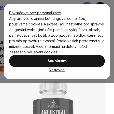
Přejít
Nákupní
na
košík
Pokračovat bez personalizace
obsah
Aby pro vás Brainmarket fungoval co nejlépe,
používáme cookies. Některé jsou nezbytné pro správné
fungování webu, jiné nám pomáhají vylepšovat obsah,
Doplňky stravy a výživa
pamatovat si váš košík a zobrazovat nabídky, které jsou
pro vás opravdu relevantní. Podle vašich preferencí si je
Ancestral Supplements, Ancestral
můžete upravit. Více informací najdete v našich
Minerals, komplex minerálů, 180 kapslí, 30
Zásadách používání cookies
.
dávek
Souhlasím
Doplněk stravy
–33 %
Akce
Výprodej
Neohodnoceno
Nastavení
Průměrné
hodnocení
produktu
je
0,0
z
5
hvězdiček.