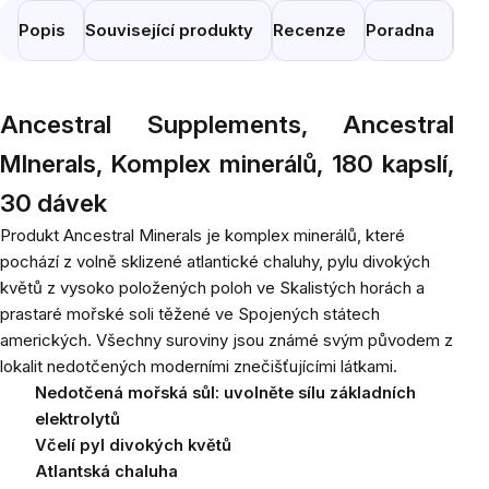
Popis
Související produkty
Recenze
Poradna
Pod
Ancestral Supplements, Ancestral
MInerals, Komplex minerálů, 180 kapslí,
30 dávek
Produkt Ancestral Minerals je komplex minerálů, které
pochází z volně sklizené atlantické chaluhy, pylu divokých
květů z vysoko položených poloh ve Skalistých horách a
prastaré mořské soli těžené ve Spojených státech
amerických. Všechny suroviny jsou známé svým původem z
lokalit nedotčených moderními znečišťujícími látkami.
Nedotčená mořská sůl: uvolněte sílu základních
elektrolytů
Včelí pyl divokých květů
Atlantská chaluha