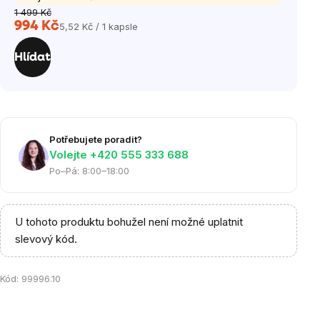
1 499 Kč
994 Kč
5,52 Kč / 1 kapsle
Měrná
cena:
Hlídat
Potřebujete poradit?
Volejte ‭+420 555 333 688
Po–Pá: 8:00–18:00
U tohoto produktu bohužel není možné uplatnit
slevový kód.
Kód:
99996.10