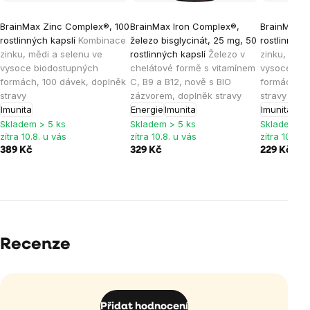
BrainMax Zinc Complex®, 100
BrainMax Iron Complex®,
BrainMax Z
rostlinných kapslí
Kombinace
železo bisglycinát, 25 mg, 50
rostlinných
zinku, mědi a selenu ve
rostlinných kapslí
Železo v
zinku, mědi
vysoce biodostupných
chelátové formě s vitamínem
vysoce bio
formách, 100 dávek, doplněk
C, B9 a B12, nově s BIO
formách, 5
stravy
zázvorem, doplněk stravy
stravy
Imunita
Energie
Imunita
Imunita
Skladem > 5 ks
Skladem > 5 ks
Skladem > 
zítra 10.8. u vás
zítra 10.8. u vás
zítra 10.8. 
389 Kč
329 Kč
229 Kč
Recenze
Přidat hodnocení