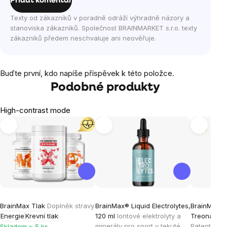
Přidat komentář
Texty od zákazníků v poradně odráží výhradně názory a
stanoviska zákazníků. Společnost BRAINMARKET s.r.o. texty
zákazníků předem neschvaluje ani neověřuje.
Buďte první, kdo napíše příspěvek k této položce.
Podobné produkty
High-contrast mode
Tip
BrainMax Tlak
Doplněk stravy
BrainMax® Liquid Electrolytes,
BrainMax M
Energie
Krevní tlak
120 ml
Iontové elektrolyty a
Treonát, 90
minerály pro sport v tekuté
Patentovan
Skladem > 5 ks