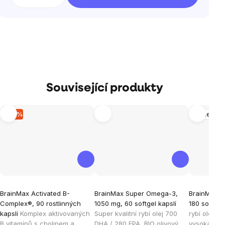
Související produkty
–15 %
Mozek
Průměrné
Průměrné
Průměrné
BrainMax Activated B-
BrainMax Super Omega-3,
BrainMax O
hodnocení
hodnocení
hodnocen
Complex®, 90 rostlinných
1050 mg, 60 softgel kapslí
180 softgel
produktu
produktu
produktu
kapslí
Komplex aktivovaných
Super kvalitní rybí olej 700
rybí olej, n
je
je
je
B vitamínů s cholinem a
DHA / 280 EPA, BIO olivový
vysoká vstř