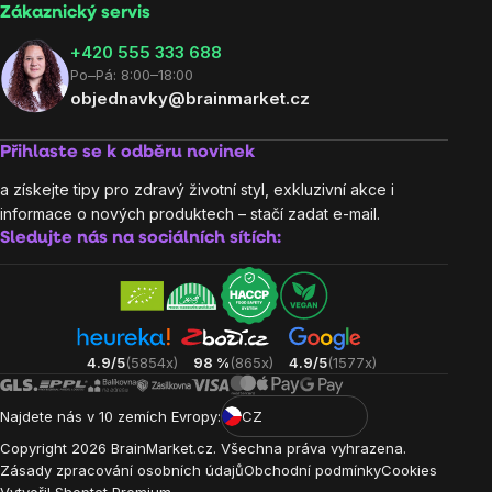
Zákaznický servis
‭+420 555 333 688
Po–Pá: 8:00–18:00
objednavky@brainmarket.cz
Přihlaste se k odběru novinek
a získejte tipy pro zdravý životní styl, exkluzivní akce i
informace o nových produktech – stačí zadat e-mail.
Sledujte nás na sociálních sítích:
4.9/5
(5854x)
98 %
(865x)
4.9/5
(1577x)
Najdete nás v 10 zemích Evropy:
CZ
Copyright
2026
BrainMarket.cz. Všechna práva vyhrazena.
Zásady zpracování osobních údajů
Obchodní podmínky
Cookies