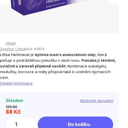
Hlídat
Značka:
Liftea
Kód:
68814
Liftea Herbnasal je
bylinná mast s esenciálními oleji
, která
pečuje o podrážděnou pokožku v okolí nosu.
Pomáhá ji zklidnit,
zvláčnit a zároveň příjemně osvěžit
. Kombinace eukalyptu,
meduňky, borovice a máty přispívá také k uvolnění dýchacích
cest.
Detailní informace
Skladem
Možnosti doručení
129 Kč
88 Kč
Měrná
cena:
Do košíku