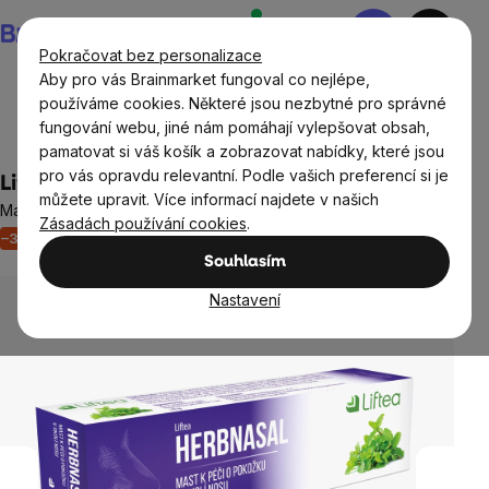
Přejít
Nákupní
na
košík
Pokračovat bez personalizace
obsah
Aby pro vás Brainmarket fungoval co nejlépe,
používáme cookies. Některé jsou nezbytné pro správné
fungování webu, jiné nám pomáhají vylepšovat obsah,
Přírodní kosmetika
Péče o pleť a rty
pamatovat si váš košík a zobrazovat nabídky, které jsou
pro vás opravdu relevantní. Podle vašich preferencí si je
Liftea Herbnasal, 10 g
můžete upravit. Více informací najdete v našich
Mast k péči o pokožku v okolí nosu
Zásadách používání cookies
.
–31 %
Akce
Výprodej
Neohodnoceno
Průměrné
Souhlasím
hodnocení
produktu
Nastavení
je
0,0
z
5
hvězdiček.