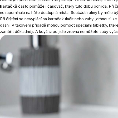
kartáčků
často pomůže i časovač, který tuto dobu pohlídá. Při
nezapomínalo na hůře dostupná místa. Součástí rutiny by mělo být 
Při čištění se nevyplácí na kartáček tlačit nebo zuby „drhnout“ ze 
dásní. V takovém případě mohou pomoct speciální tabletky, které s
zaměřit důkladněji. A když si po jídle zrovna nemůžete zuby vyči