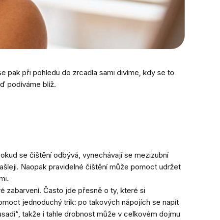
se pak při pohledu do zrcadla sami divíme, kdy se to
eď podíváme blíž.
Pokud se čištění odbývá, vynechávají se mezizubní
ašleji. Naopak pravidelné čištění může pomoct udržet
ami.
zabarvení. Často jde přesně o ty, které si
omoct jednoduchý trik: po takových nápojích se napít
„usadí“, takže i tahle drobnost může v celkovém dojmu