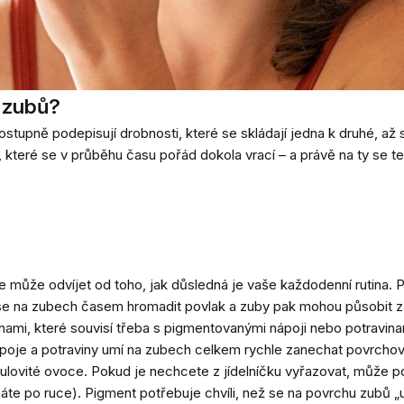
m zubů?
tupně podepisují drobnosti, které se skládají jedna k druhé, až 
 které se v průběhu času pořád dokola vrací – a právě na ty se t
e může odvíjet od toho, jak důsledná je vaše každodenní rutina. 
e se na zubech časem hromadit povlak a zuby pak mohou působit z
rnami, které souvisí třeba s pigmentovanými nápoji nebo potravin
je a potraviny umí na zubech celkem rychle zanechat povrchové 
ulovité ovoce. Pokud je nechcete z jídelníčku vyřazovat, může p
máte po ruce). Pigment potřebuje chvíli, než se na povrchu zubů 