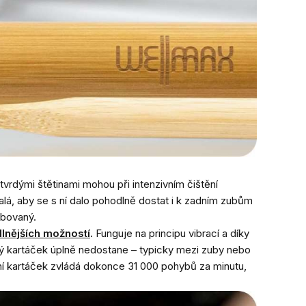
 tvrdými štětinami mohou při intenzivním čištění
malá, aby se s ní dalo pohodlně dostat i k zadním zubům
ebovaný.
lnějších možností
.
Funguje na principu vibrací a díky
ěžný kartáček úplně nedostane – typicky mezi zuby nebo
bní kartáček zvládá dokonce 31 000 pohybů za minutu,