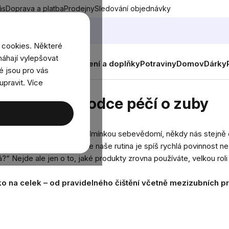
ás
Doprava a platba
Prodejny
Sledování objednávky
 cookies. Některé
áhají vylepšovat
nky
Muži
Ženy
Děti
Oblečení a doplňky
Potraviny
Domov
Dárky
é jsou pro vás
upravit. Více
ůvodce péčí o zuby
oduchý průvodce péčí o zuby
víme, že dokonalost není podmínkou sebevědomí, někdy nás stejně 
istých“ zubů nebo dojem, že naše rutina je spíš rychlá povinnost 
ká?“ Nejde ale jen o to, jaké produkty zrovna používáte, velkou ro
o na celek – od pravidelného čištění včetně mezizubních pro