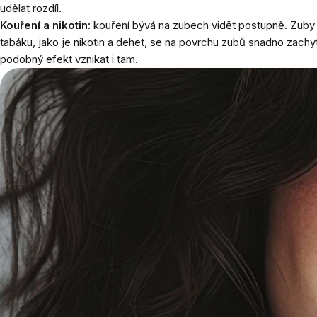
udělat rozdíl.
Kouření a nikotin:
kouření bývá na zubech vidět postupně. Zuby m
tabáku, jako je nikotin a dehet, se na povrchu zubů snadno zachyt
podobný efekt vznikat i tam.