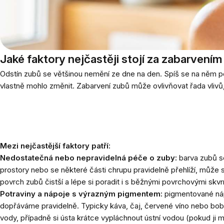
Jaké faktory nejčastěji stojí za zabarvení
Odstín zubů se většinou nemění ze dne na den. Spíš se na něm pos
vlastně mohlo změnit. Zabarvení zubů může ovlivňovat řada vlivů,
Mezi nejčastější faktory patří:
Nedostatečná nebo nepravidelná péče o zuby:
barva zubů s
prostory nebo se některé části chrupu pravidelně přehlíží, můž
povrch zubů čistší a lépe si poradit i s běžnými povrchovými skv
Potraviny a nápoje s výrazným pigmentem:
pigmentované nápo
dopřáváme pravidelně. Typicky káva, čaj, červené víno nebo bob
vody, případně si ústa krátce vypláchnout ústní vodou (pokud ji 