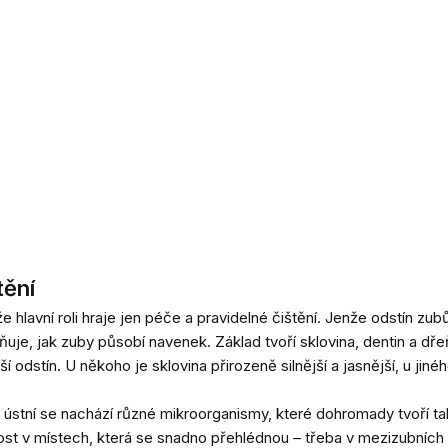
tění
lavní roli hraje jen péče a pravidelné čištění. Jenže odstín zubů n
vňuje, jak zuby působí navenek. Základ tvoří sklovina, dentin a d
jší odstín. U někoho je sklovina přirozeně silnější a jasnější, u j
 ústní se nachází různé mikroorganismy, které dohromady tvoří ta
dnost v místech, která se snadno přehlédnou – třeba v mezizubních