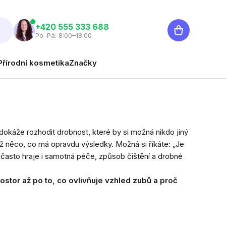
Nákupní
‭+420 555 333 688
Po–Pá: 8:00–18:00
košík
Přírodní kosmetika
Značky
dokáže rozhodit drobnost, které by si možná nikdo jiný
než něco, co má opravdu výsledky. Možná si říkáte: „Je
li často hraje i samotná péče, způsob čištění a drobné
stor až po to, co ovlivňuje vzhled zubů a proč