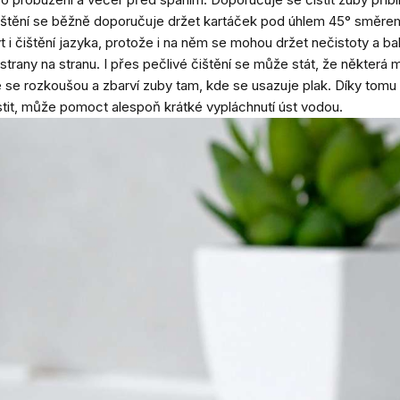
 čištění se běžně doporučuje držet kartáček pod úhlem 45° směr
i čištění jazyka, protože i na něm se mohou držet nečistoty a bak
strany na stranu. I přes pečlivé čištění se může stát, že některá mí
e rozkoušou a zbarví zuby tam, kde se usazuje plak. Díky tomu je 
stit, může pomoct alespoň krátké vypláchnutí úst vodou.