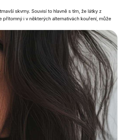
vší skvrny. Souvisí to hlavně s tím, že látky z
je přítomný i v některých alternativách kouření, může