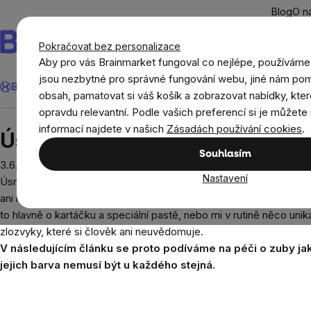
Přejít
Blog
O n
na
obsah
Pokračovat bez personalizace
Aby pro vás Brainmarket fungoval co nejlépe, používáme
Hledat
jsou nezbytné pro správné fungování webu, jiné nám pom
BrainMax®
Léto
Ušetři
Cíle
Doplňky stravy a výživa
Novi
obsah, pamatovat si váš košík a zobrazovat nabídky, kter
opravdu relevantní. Podle vašich preferencí si je můžete 
Blog
Úsměv začíná v koupelně: Jednoduchý pr
informací najdete v našich
Zásadách používání cookies
.
Úsměv začíná v koupelně: Jedn
Souhlasím
3.6.2024
Nastavení
Úsměv je často to první, čeho si na nás lidé všimnou. A i když 
ani nevšiml. Nažloutlý odstín, skvrnky od kávy, pocit „ne úplně č
to hlavně o kartáčku a speciální pastě, nebo mi v rutině něco uni
zlozvyky, které si člověk ani neuvědomuje.
V následujícím článku se proto podíváme na péči o zuby jak
jejich barva nemusí být u každého stejná.