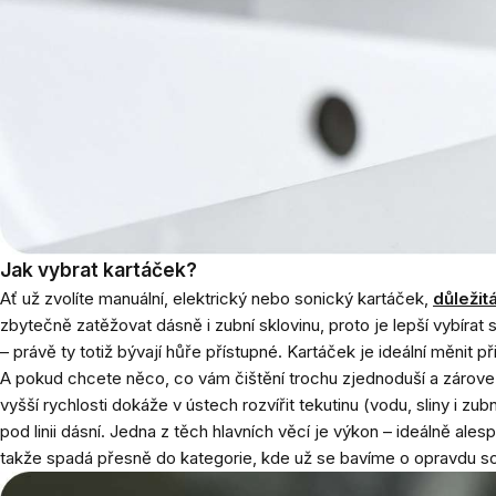
Jak vybrat kartáček?
Ať už zvolíte manuální, elektrický nebo sonický kartáček,
důležit
zbytečně zatěžovat dásně i zubní sklovinu, proto je lepší vybírat
– právě ty totiž bývají hůře přístupné. Kartáček je ideální měnit p
A pokud chcete něco, co vám čištění trochu zjednoduší a zárove
vyšší rychlosti dokáže v ústech rozvířit tekutinu (vodu, sliny i 
pod linii dásní. Jedna z těch hlavních věcí je výkon – ideálně a
takže spadá přesně do kategorie, kde už se bavíme o opravdu sol