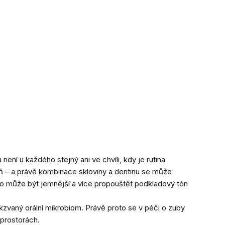
ení u každého stejný ani ve chvíli, kdy je rutina
řeň – a právě kombinace skloviny a dentinu se může
iného může být jemnější a více propouštět podkladový tón
kzvaný orální mikrobiom. Právě proto se v péči o zuby
 prostorách.