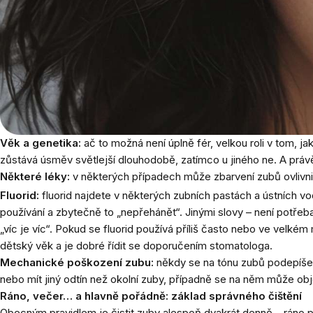
Věk a genetika:
ač to možná není úplně fér, velkou roli v tom, 
zůstává úsměv světlejší dlouhodobě, zatímco u jiného ne. A právě
Některé léky:
v některých případech může zbarvení zubů ovlivnit 
Fluorid:
fluorid najdete v některých zubních pastách a ústních vod
používání a zbytečně to „nepřehánět“. Jinými slovy – není potřeb
„víc je víc“. Pokud se fluorid používá příliš často nebo ve velké
dětský věk a je dobré řídit se doporučením stomatologa.
Mechanické poškození zubu:
někdy se na tónu zubů podepíše
nebo mít jiný odtín než okolní zuby, případně se na něm může obj
Ráno, večer… a hlavně pořádně: základ správného čištění
Obecným pravidlem je čistit zuby alespoň dvakrát denně – ráno p