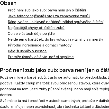
Obsah
Proč není zub jako zub: barva není jen o čištění
Jaké faktory nejčastěji stojí za zabarvením zubů?
Ráno, večer… a hlavně pořádně: základ správného čištění
Nejčastější chyby při čištění zubů
Co se v ústech děje po jídle
Nejde jen o kartáček: do hry vstupují i vitamíny a minerály
Přírodní ingredience a domácí metody
Bělejší úsměv v kostce
Protože úsměv dělá víc, než si myslíme
Proč není zub jako zub: barva není jen o čiš
Když se mluví o barvě zubů, často se automaticky předpokládá, že h
poctivá. Každý chrup má totiž svou přirozenou stavbu, která ovli
podepsat na tom, jestli zuby působí světleji, nebo mají spíš teple
dentinu.
Své místo tu má i prostředí v ústech samotných, protože v dutině
často zmiňuje nejen pravidelnost, ale i technika čištění a důsle