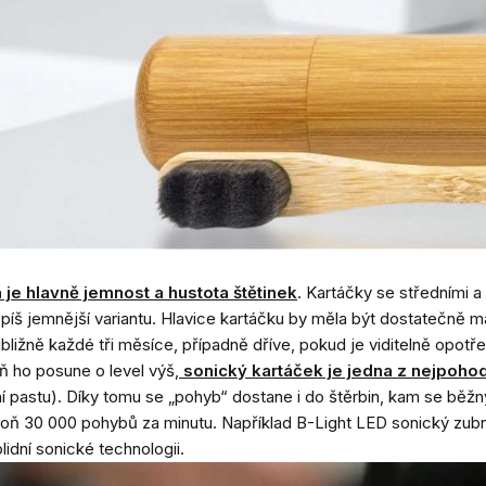
á je hlavně jemnost a hustota štětinek
. Kartáčky se středními a
 spíš jemnější variantu. Hlavice kartáčku by měla být dostatečně 
řibližně každé tři měsíce, případně dříve, pokud je viditelně opotř
ň ho posune o level výš,
sonický kartáček je jedna z nejpohod
zubní pastu). Díky tomu se „pohyb“ dostane i do štěrbin, kam se b
lespoň 30 000 pohybů za minutu. Například B-Light LED sonický zu
idní sonické technologii.