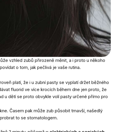
může vzhled zubů přirozeně měnit, a i proto u někoho
vídat o tom, jak pečlivá je vaše rutina.
roveň platí, že i u zubní pasty se vyplatí držet běžného
dávat fluorid ve více krocích během dne jen proto, že
ad u dětí se proto obvykle volí pasty určené přímo pro
skne. Časem pak může zub působit tmavší, našedlý
l probrat to se stomatologem.
ižně 2 minuty, přičemž
u elektrických a sonických