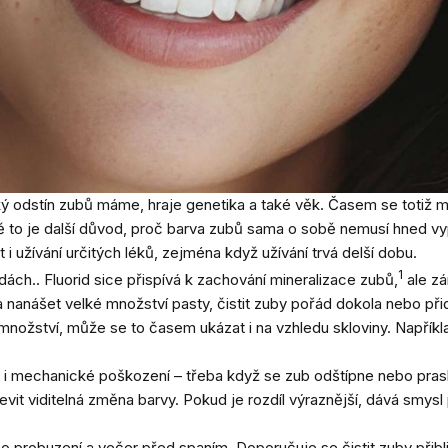
jaký odstín zubů máme, hraje genetika a také věk. Časem se totiž 
 to je další důvod, proč barva zubů sama o sobě nemusí hned vypo
i užívání určitých léků, zejména když užívání trvá delší dobu.
1
ách.. Fluorid sice přispívá k zachování mineralizace zubů,
ale zá
a nanášet velké množství pasty, čistit zuby pořád dokola nebo při
m množství, může se to časem ukázat i na vzhledu skloviny. Napříkl
 i mechanické poškození – třeba když se zub odštípne nebo pra
evit viditelná změna barvy. Pokud je rozdíl výraznější, dává smys
o probuzení a večer před spaním. Doporučuje se čistit zuby přibl