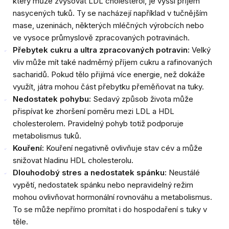
který může zvyšovat LDL cholesterol, je vyšší příjem
nasycených tuků. Ty se nacházejí například v tučnějším
mase, uzeninách, některých mléčných výrobcích nebo
ve vysoce průmyslově zpracovaných potravinách.
Přebytek cukru a ultra zpracovaných potravin:
Velký
vliv může mít také nadměrný příjem cukru a rafinovaných
sacharidů. Pokud tělo přijímá více energie, než dokáže
využít, játra mohou část přebytku přeměňovat na tuky.
Nedostatek pohybu:
Sedavý způsob života může
přispívat ke zhoršení poměru mezi LDL a HDL
cholesterolem. Pravidelný pohyb totiž podporuje
metabolismus tuků.
Kouření:
Kouření negativně ovlivňuje stav cév a může
snižovat hladinu HDL cholesterolu.
Dlouhodobý stres a nedostatek spánku:
Neustálé
vypětí, nedostatek spánku nebo nepravidelný režim
mohou ovlivňovat hormonální rovnováhu a metabolismus.
To se může nepřímo promítat i do hospodaření s tuky v
těle.