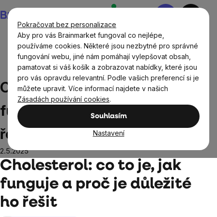
Přejít
Nákupní
na
košík
Pokračovat bez personalizace
obsah
Aby pro vás Brainmarket fungoval co nejlépe,
používáme cookies. Některé jsou nezbytné pro správné
fungování webu, jiné nám pomáhají vylepšovat obsah,
Blog
Cholesterol: co to je, jak funguje a proč je důležité
pamatovat si váš košík a zobrazovat nabídky, které jsou
ho řešit
pro vás opravdu relevantní. Podle vašich preferencí si je
Cholesterol: co to je, jak
můžete upravit. Více informací najdete v našich
Zásadách používání cookies
.
funguje a proč je důležité ho
Souhlasím
řešit
Nastavení
2.5.2025
Cholesterol: co to je, jak
funguje a proč je důležité
ho řešit