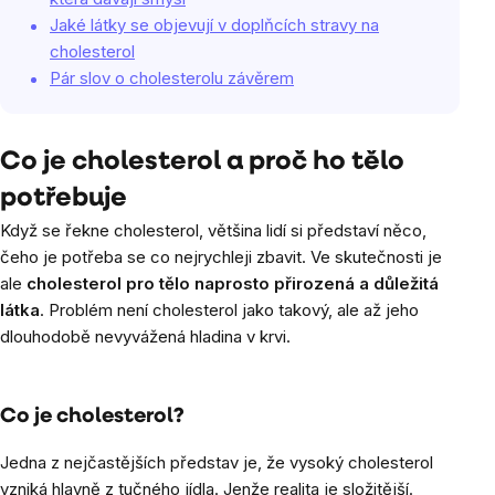
Jaké látky se objevují v doplňcích stravy na
cholesterol
Pár slov o cholesterolu závěrem
Co je cholesterol a proč ho tělo
potřebuje
Když se řekne cholesterol, většina lidí si představí něco,
čeho je potřeba se co nejrychleji zbavit. Ve skutečnosti je
ale
cholesterol pro tělo naprosto přirozená a důležitá
látka
. Problém není cholesterol jako takový, ale až jeho
dlouhodobě nevyvážená hladina v krvi.
Co je cholesterol?
Jedna z nejčastějších představ je, že vysoký cholesterol
vzniká hlavně z tučného jídla. Jenže realita je složitější.