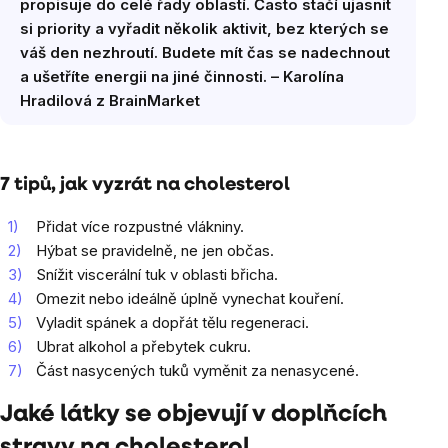
propisuje do celé řady oblastí. Často stačí ujasnit
si priority a vyřadit několik aktivit, bez kterých se
váš den nezhroutí. Budete mít čas se nadechnout
a ušetříte energii na jiné činnosti. – Karolína
Hradilová z BrainMarket
7 tipů, jak vyzrát na cholesterol
Přidat více rozpustné vlákniny.
Hýbat se pravidelně, ne jen občas.
Snížit viscerální tuk v oblasti břicha.
Omezit nebo ideálně úplně vynechat kouření.
Vyladit spánek a dopřát tělu regeneraci.
Ubrat alkohol a přebytek cukru.
Část nasycených tuků vyměnit za nenasycené.
Jaké látky se objevují v doplňcích
stravy na cholesterol