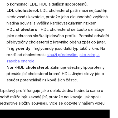
o kombinaci LDL, HDL a dalších lipoproteinů.
LDL cholesterol:
LDL cholesterol patří mezi nejčastěji
sledované ukazatele, protože jeho dlouhodobě zvýšená
hladina souvisí s vyšším kardiovaskulárním rizikem.
HDL cholesterol:
HDL cholesterol se často označuje
jako ochranná složka lipidového profilu. Pomáhá odvádět
přebytečný cholesterol z krevního oběhu zpět do jater.
Triglyceridy:
Triglyceridy jsou další typ tuků v krvi. Na
rozdíl od cholesterolu
slouží především jako zdroj a
zásoba energie
.
Non-HDL cholesterol:
Zahrnuje všechny lipoproteiny
přenášející cholesterol kromě HDL. Jinými slovy jde o
součet potenciálně rizikovějších částic.
Lipidový profil funguje jako celek. Jedna hodnota sama o
sobě může být zavádějící, protože neukazuje, jak spolu
jednotlivé složky souvisejí. Více se dozvíte v našem videu: