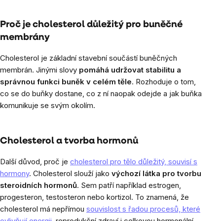
Proč je cholesterol důležitý pro buněčné
membrány
Cholesterol je základní stavební součástí buněčných
membrán. Jinými slovy
pomáhá udržovat stabilitu a
správnou funkci buněk v celém těle
. Rozhoduje o tom,
co se do buňky dostane, co z ní naopak odejde a jak buňka
komunikuje se svým okolím.
Cholesterol a tvorba hormonů
Další důvod, proč je
cholesterol pro tělo důležitý, souvisí s
hormony
. Cholesterol slouží jako
výchozí látka pro tvorbu
steroidních hormonů
. Sem patří například estrogen,
progesteron, testosteron nebo kortizol. To znamená, že
cholesterol má nepřímou
souvislost s řadou procesů, které
ovlivňují energii
, reprodukční zdraví i celkovou hormonální