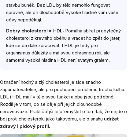
stavbu buněk. Bez LDL by tělo nemohlo fungovat
správně, ale při dlouhodobě vysoké hladině vám vaše
cévy nepoděkují.
Dobrý cholesterol = HDL:
Pomáhá sbírat přebytečný
cholesterol z krevního oběhu a vracet ho zpět do jater,
kde se dá dále zpracovat. I HDL je tedy pro
organismus důležitý a má svou ochrannou roli, ale
samotná vysoká hladina HDL není svatým grálem.
Označení hodný a zlý cholesterol je sice snadno
zapamatovatelné, ale pro pochopení problému trochu kulhá.
LDL i HDL mají v těle svou funkci a oba jsou potřebné.
Rozdíl je v tom, co se děje při jejich dlouhodobé
nerovnováze. Praktičtější je přemýšlet o tom tak, že nejde o
boj proti cholesterolu jako takovému, ale o snahu
udržet
zdravý lipidový profil.