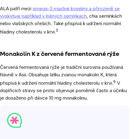
ALA patří mezi
omega-3 mastné kyseliny a přirozeně se
vyskytuje například v lněných semínkách
, chia semínkách
nebo vlašských ořeších. Také přispívá k udržení normální
5
hladiny cholesterolu v krvi.
Monakolin K z červené fermentované rýže
Červená fermentovaná rýže je tradiční surovina používaná
hlavně v Asii. Obsahuje látku zvanou monakolin K, která
6
přispívá k udržení normální hladiny cholesterolu v krvi.
V
doplňcích stravy se proto objevuje poměrně často a účinku
je dosaženo při dávce 10 mg monakolinu.