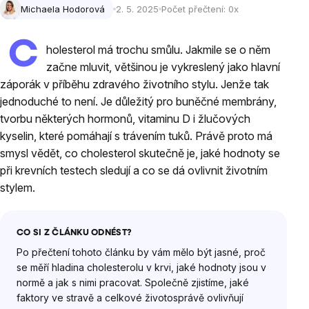
Michaela Hodorová
2. 5. 2025
Počet přečtení:
0
x
C
holesterol má trochu smůlu. Jakmile se o něm
začne mluvit, většinou je vykreslený jako hlavní
záporák v příběhu zdravého životního stylu. Jenže tak
jednoduché to není. Je důležitý pro buněčné membrány,
tvorbu některých hormonů, vitaminu D i žlučových
kyselin, které pomáhají s trávením tuků. Právě proto má
smysl vědět, co cholesterol skutečně je, jaké hodnoty se
při krevních testech sledují a co se dá ovlivnit životním
stylem.
CO SI Z ČLÁNKU ODNÉST?
Po přečtení tohoto článku by vám mělo být jasné, proč
se měří hladina cholesterolu v krvi, jaké hodnoty jsou v
normě a jak s nimi pracovat. Společně zjistíme, jaké
faktory ve stravě a celkové životosprávě ovlivňují