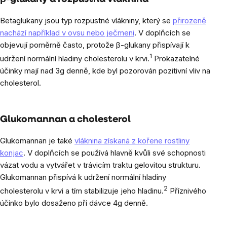
Betaglukany jsou typ rozpustné vlákniny, který se
přirozeně
nachází například v ovsu nebo ječmeni
. V doplňcích se
objevují poměrně často, protože β-glukany přispívají k
1
udržení normální hladiny cholesterolu v krvi.
Prokazatelné
účinky mají nad 3g denně, kde byl pozorován pozitivní vliv na
cholesterol.
Glukomannan a cholesterol
Glukomannan je také
vláknina získaná z kořene rostliny
konjac
. V doplňcích se používá hlavně kvůli své schopnosti
vázat vodu a vytvářet v trávicím traktu gelovitou strukturu.
Glukomannan přispívá k udržení normální hladiny
2
cholesterolu v krvi a tím stabilizuje jeho hladinu.
Příznivého
účinko bylo dosaženo při dávce 4g denně.