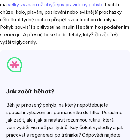
má
velký význam už obyčejný pravidelný pohyb
. Rychlá
chůze, kolo, plavání, posilování nebo svižnější procházky
několikrát týdně mohou přispět svou trochou do mlýna.
Pohyb souvisí i s citlivostí na inzulin i
lepším hospodařením
s energií
. A přesně to se hodí i tehdy, když člověk řeší
vyšší triglyceridy.
Jak začít běhat?
Běh je přirozený pohyb, na který nepotřebujete
speciální vybavení ani permanentku do fitka. Poradíme
jak začít, ale i jak si nastavit rozumnou rutinu, která
vám vydrží víc než pár týdnů. Kdy čekat výsledky a jak
pracovat s regenerací po tréninku? Odpovědi najdete