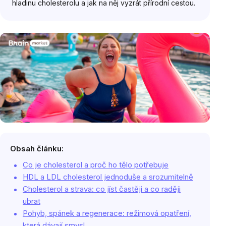
hladinu cholesterolu a jak na něj vyzrát přírodní cestou.
Obsah článku:
Co je cholesterol a proč ho tělo potřebuje
HDL a LDL cholesterol jednoduše a srozumitelně
Cholesterol a strava: co jíst častěji a co raději
ubrat
Pohyb, spánek a regenerace: režimová opatření,
která dávají smysl