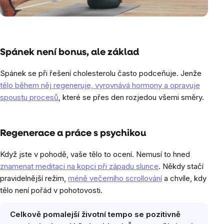
Spánek není bonus, ale základ
Spánek se při řešení cholesterolu často podceňuje. Jenže
tělo během něj regeneruje, vyrovnává hormony a opravuje
spoustu procesů
, které se přes den rozjedou všemi směry.
Regenerace a práce s psychikou
Když jste v pohodě, vaše tělo to ocení. Nemusí to hned
znamenat meditaci na kopci při západu slunce
. Někdy stačí
pravidelnější režim,
méně večerního scrollování
a chvíle, kdy
tělo není pořád v pohotovosti.
Celkově pomalejší životní tempo se pozitivně