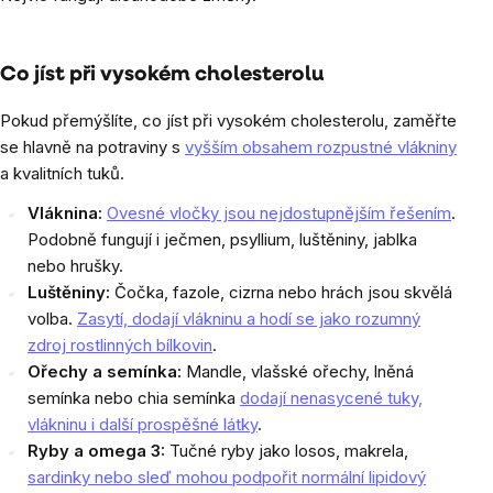
Co jíst při vysokém cholesterolu
Pokud přemýšlíte, co jíst při vysokém cholesterolu, zaměřte
se hlavně na potraviny s
vyšším obsahem rozpustné vlákniny
a kvalitních tuků.
Vláknina:
Ovesné vločky jsou nejdostupnějším řešením
.
Podobně fungují i ječmen, psyllium, luštěniny, jablka
nebo hrušky.
Luštěniny:
Čočka, fazole, cizrna nebo hrách jsou skvělá
volba.
Zasytí, dodají vlákninu a hodí se jako rozumný
zdroj rostlinných bílkovin
.
Ořechy a semínka:
Mandle, vlašské ořechy, lněná
semínka nebo chia semínka
dodají nenasycené tuky,
vlákninu i další prospěšné látky
.
Ryby a omega 3:
Tučné ryby jako losos, makrela,
sardinky nebo sleď mohou podpořit normální lipidový