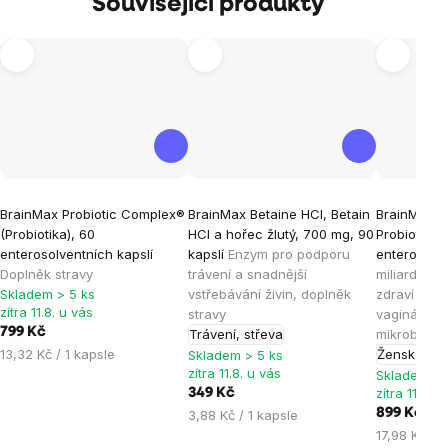
Související produkty
Průměrné
Průměrné
Průměrné
BrainMax Probiotic Complex®
BrainMax Betaine HCl, Betain
BrainMax W
hodnocení
hodnocení
hodnocen
(Probiotika), 60
HCl a hořec žlutý, 700 mg, 90
Probiotika 
produktu
produktu
produktu
enterosolventních kapslí
kapslí
Enzym pro podporu
enterosolve
je
je
je
Doplněk stravy
trávení a snadnější
miliard spe
Skladem > 5 ks
vstřebávání živin, doplněk
zdraví žen,
4,8
4,4
5,0
zítra 11.8. u vás
stravy
vaginálního
z
z
z
799 Kč
Trávení, střeva
mikrobiomu
5
5
5
Měrná
13,32 Kč / 1 kapsle
Ženské zdr
Skladem > 5 ks
hvězdiček.
hvězdiček.
hvězdiček
cena:
zítra 11.8. u vás
Skladem > 
zítra 11.8. u
349 Kč
Měrná
899 Kč
3,88 Kč / 1 kapsle
cena:
Měrná
17,98 Kč / 1