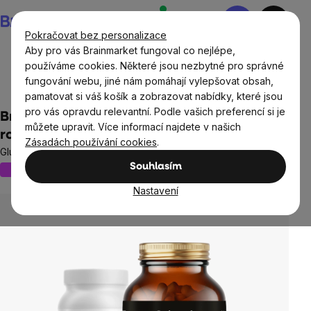
Přejít
Nákupní
na
košík
Pokračovat bez personalizace
obsah
Aby pro vás Brainmarket fungoval co nejlépe,
používáme cookies. Některé jsou nezbytné pro správné
fungování webu, jiné nám pomáhají vylepšovat obsah,
BrainMax®
BrainMax® doplňky stravy
pamatovat si váš košík a zobrazovat nabídky, které jsou
pro vás opravdu relevantní. Podle vašich preferencí si je
BrainMax Glucomannan, 500 mg, 180
můžete upravit. Více informací najdete v našich
rostlinných kapslí
Zásadách používání cookies
.
Glukomanan z kořene konjaku, 30 dávek, doplněk stravy
Souhlasím
Nový obal
2 hodnocení
Průměrné
hodnocení
Nastavení
produktu
je
5,0
z
5
hvězdiček.