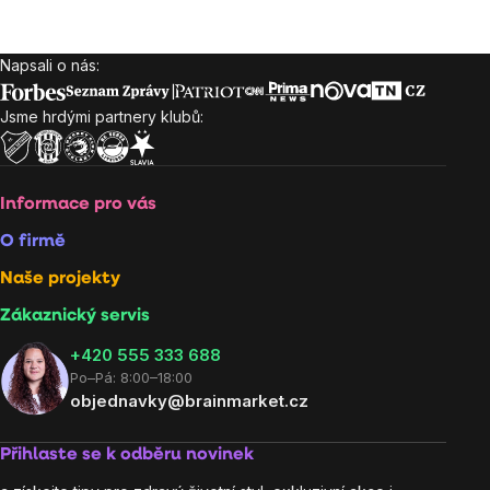
cena:
Napsali o nás:
Zápatí
Jsme hrdými partnery klubů:
Informace pro vás
O firmě
Naše projekty
Zákaznický servis
‭+420 555 333 688
Po–Pá: 8:00–18:00
objednavky@brainmarket.cz
Přihlaste se k odběru novinek