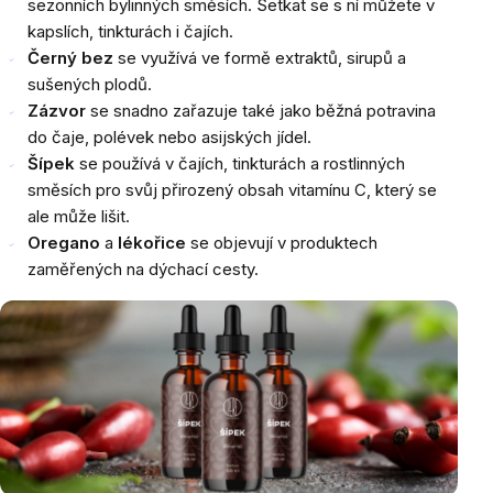
sezonních bylinných směsích. Setkat se s ní můžete v
kapslích, tinkturách i čajích.
Černý bez
se využívá ve formě extraktů, sirupů a
sušených plodů.
Zázvor
se snadno zařazuje také jako běžná potravina
do čaje, polévek nebo asijských jídel.
Šípek
se používá v čajích, tinkturách a rostlinných
směsích pro svůj přirozený obsah vitamínu C, který se
ale může lišit.
Oregano
a
lékořice
se objevují v produktech
zaměřených na dýchací cesty.