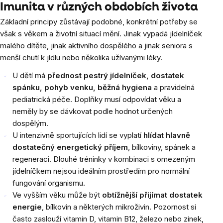
Imunita v různých obdobích života
Základní principy zůstávají podobné, konkrétní potřeby se
však s věkem a životní situací mění. Jinak vypadá jídelníček
malého dítěte, jinak aktivního dospělého a jinak seniora s
menší chutí k jídlu nebo několika užívanými léky.
U dětí má
přednost pestrý jídelníček, dostatek
spánku, pohyb venku, běžná hygiena
a pravidelná
pediatrická péče. Doplňky musí odpovídat věku a
neměly by se dávkovat podle hodnot určených
dospělým.
U intenzivně sportujících lidí se vyplatí
hlídat hlavně
dostatečný energetický příjem
, bílkoviny, spánek a
regeneraci. Dlouhé tréninky v kombinaci s omezeným
jídelníčkem nejsou ideálním prostředím pro normální
fungování organismu.
Ve vyšším věku může být
obtížnější přijímat dostatek
energie
, bílkovin a některých mikroživin. Pozornost si
často zaslouží vitamin D, vitamin B12, železo nebo zinek,