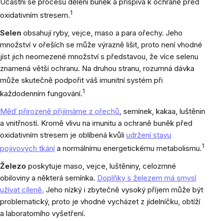
Účastní se procesu dělení buněk a přispívá k ochraně před
1
oxidativním stresem.
Selen
obsahují ryby, vejce, maso a para ořechy. Jeho
množství v ořeších se může výrazně lišit, proto není vhodné
jíst jich neomezené množství s představou, že více selenu
znamená větší ochranu. Na druhou stranu, rozumná dávka
může skutečně podpořit váš imunitní systém při
1
každodenním fungování.
Měď přirozeně přijímáme z ořechů
, semínek, kakaa, luštěnin
a vnitřností. Kromě vlivu na imunitu a ochraně buněk před
oxidativním stresem je oblíbená kvůli
udržení stavu
1
pojivových tkání
a normálnímu energetickému metabolismu.
Železo
poskytuje maso, vejce, luštěniny, celozrnné
obiloviny a některá semínka.
Doplňky s železem má smysl
užívat cíleně.
Jeho nízký i zbytečně vysoký příjem může být
problematický, proto je vhodné vycházet z jídelníčku, obtíží
a laboratorního vyšetření.