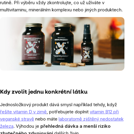
rutině. Při výběru vždy zkontrolujte, co už užíváte v
multivitaminu, minerálním komplexu nebo jiných produktech.
Kdy zvolit jednu konkrétní látku
Jednosložkový produkt dává smysl například tehdy, když
řešíte vitamin D v zimě
, potřebujete doplnit
vitamin B12 při
veganské stravě
nebo máte
laboratorně zjištěný nedostatek
železa
. Výhodou je
přehledná dávka a menší riziko
zbytečného zdvojování
dalších živin.