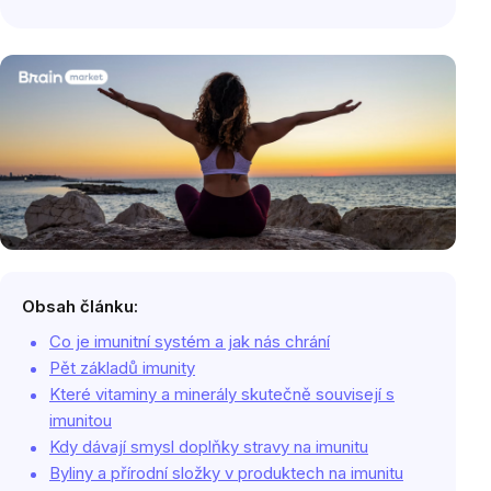
Obsah článku:
Co je imunitní systém a jak nás chrání
Pět základů imunity
Které vitaminy a minerály skutečně souvisejí s
imunitou
Kdy dávají smysl doplňky stravy na imunitu
Byliny a přírodní složky v produktech na imunitu