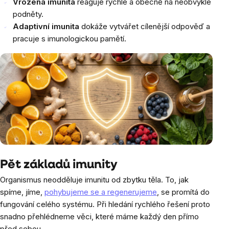
Vrozená imunita
reaguje rychle a obecně na neobvyklé
podněty.
Adaptivní imunita
dokáže vytvářet cílenější odpověď a
pracuje s imunologickou pamětí.
Pět základů imunity
Organismus neodděluje imunitu od zbytku těla. To, jak
spíme, jíme,
pohybujeme se a regenerujeme
, se promítá do
fungování celého systému. Při hledání rychlého řešení proto
snadno přehlédneme věci, které máme každý den přímo
před sebou.