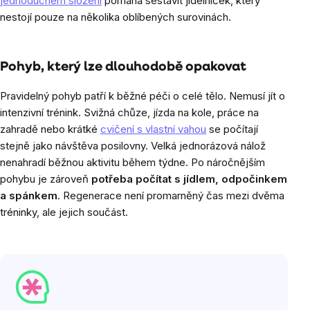
jednoduchém složení
pomáhá sestavit jídelníček, který
nestojí pouze na několika oblíbených surovinách.
Pohyb, který lze dlouhodobě opakovat
Pravidelný pohyb patří k běžné péči o celé tělo. Nemusí jít o
intenzivní trénink. Svižná chůze, jízda na kole, práce na
zahradě nebo krátké
cvičení s vlastní vahou
se počítají
stejně jako návštěva posilovny. Velká jednorázová nálož
nenahradí běžnou aktivitu během týdne. Po náročnějším
pohybu je zároveň
potřeba počítat s jídlem, odpočinkem
a spánkem
. Regenerace není promarněný čas mezi dvěma
tréninky, ale jejich součást.