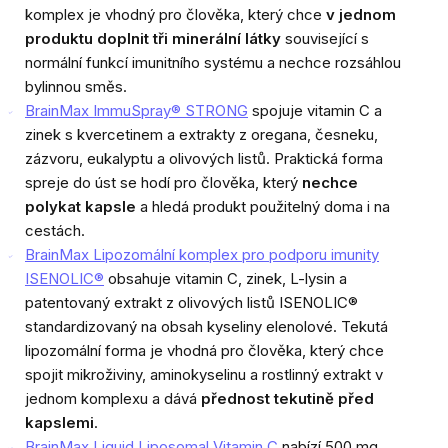
komplex je vhodný pro člověka, který chce
v jednom
produktu doplnit tři minerální látky
související s
normální funkcí imunitního systému a nechce rozsáhlou
bylinnou směs.
BrainMax ImmuSpray® STRONG
spojuje vitamin C a
zinek s kvercetinem a extrakty z oregana, česneku,
zázvoru, eukalyptu a olivových listů. Praktická forma
spreje do úst se hodí pro člověka, který
nechce
polykat kapsle
a hledá produkt použitelný doma i na
cestách.
BrainMax Lipozomální komplex pro podporu imunity
ISENOLIC®
obsahuje vitamin C, zinek, L-lysin a
patentovaný extrakt z olivových listů ISENOLIC®
standardizovaný na obsah kyseliny elenolové. Tekutá
lipozomální forma je vhodná pro člověka, který chce
spojit mikroživiny, aminokyselinu a rostlinný extrakt v
jednom komplexu a dává
přednost tekutině před
kapslemi
.
BrainMax Liquid Liposomal Vitamin C
nabízí 500 mg