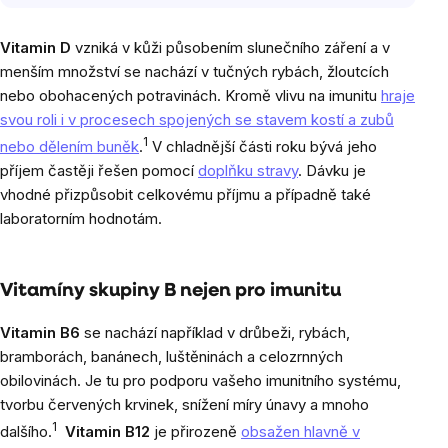
Vitamin D
vzniká v kůži působením slunečního záření a v
menším množství se nachází v tučných rybách, žloutcích
nebo obohacených potravinách. Kromě vlivu na imunitu
hraje
svou roli i v procesech spojených se stavem kostí a zubů
1
nebo dělením buněk
.
V chladnější části roku bývá jeho
příjem častěji řešen pomocí
doplňku stravy
. Dávku je
vhodné přizpůsobit celkovému příjmu a případně také
laboratorním hodnotám.
Vitamíny skupiny B nejen pro imunitu
Vitamin B6
se nachází například v drůbeži, rybách,
bramborách, banánech, luštěninách a celozrnných
obilovinách. Je tu pro podporu vašeho imunitního systému,
tvorbu červených krvinek, snížení míry únavy a mnoho
1
dalšího.
Vitamin B12
je přirozeně
obsažen hlavně v