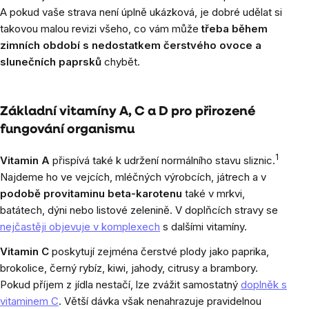
A pokud vaše strava není úplně ukázková, je dobré udělat si
takovou malou revizi všeho, co vám může
třeba během
zimních období s nedostatkem čerstvého ovoce a
slunečních paprsků
chybět.
Základní vitamíny A, C a D pro přirozené
fungování organismu
1
Vitamin A
přispívá také k udržení normálního stavu sliznic.
Najdeme ho ve vejcích, mléčných výrobcích, játrech a v
podobě provitaminu beta-karotenu
také v mrkvi,
batátech, dýni nebo listové zelenině. V doplňcích stravy se
nejčastěji objevuje v komplexech
s dalšími vitamíny.
Vitamin C
poskytují zejména čerstvé plody jako paprika,
brokolice, černý rybíz, kiwi, jahody, citrusy a brambory.
Pokud příjem z jídla nestačí, lze zvážit samostatný
doplněk s
vitaminem C
. Větší dávka však nenahrazuje pravidelnou