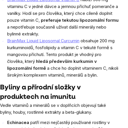
vitaminu C v jedné dávce a jemnou příchuť pomeranče a
vanilky. Hodí se pro člověka, který chce cíleně doplnit
pouze vitamin C,
preferuje tekutou lipozomální formu
a nepotřebuje současně užívat další minerály nebo
bylinné extrakty.
BrainMax Liquid Liposomal Curcumin
obsahuje 200 mg
kurkuminoidů, fosfolipidy a vitamin C v tekuté formě s
mangovou příchutí. Tento produkt je vhodný pro
člověka, který
hledá především kurkumin v
lipozomální formě
a chce ho doplnit vitaminem C, nikoli
širokým komplexem vitaminů, minerálů a bylin.
Byliny a přírodní složky v
produktech na imunitu
Vedle vitaminů a minerálů se v doplňcích objevují také
byliny, houby, rostlinné extrakty a beta-glukany.
Echinacea
patří mezi nejčastěji používané rostliny v