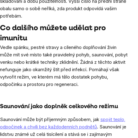
skladování a dobu použitelnosti. Vyšší číslo na přední straně
obalu samo o sobě neříká, zda produkt odpovídá vašim
potřebám.
Co dalšího můžete udělat pro
imunitu
Vedle spánku, pestré stravy a cíleného doplňování živin
může mít své místo také pravidelný pohyb, saunování, pobyt
venku nebo krátké techniky zklidnění. Žádná z těchto aktivit
nefunguje jako okamžitý štít před infekcí. Pomáhají však
vytvořit režim, ve kterém má tělo dostatek pohybu,
odpočinku a prostoru pro regeneraci.
Saunování jako doplněk celkového režimu
Saunování může být příjemným způsobem, jak
spojit teplo,
odpočinek a chvíli bez každodenních podnětů
. Saunování je
lidstvu známé už celá tisícilení a stává se i zajímavým