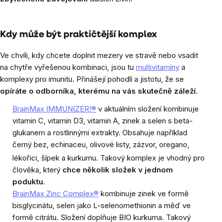
Kdy může být praktičtější komplex
Ve chvíli, kdy chcete doplnit mezery ve stravě nebo vsadit
na chytře vyřešenou kombinaci, jsou tu
multivitamíny
a
komplexy pro imunitu. Přinášejí pohodlí a jistotu, že se
opíráte o odborníka, kterému na vás skutečně záleží.
BrainMax IMMUNIZER!®
v aktuálním složení kombinuje
vitamin C, vitamin D3, vitamin A, zinek a selen s beta-
glukanem a rostlinnými extrakty. Obsahuje například
černý bez, echinaceu, olivové listy, zázvor, oregano,
lékořici, šípek a kurkumu.
Takový komplex je vhodný pro
člověka, který
chce několik složek v jednom
poduktu
.
BrainMax Zinc Complex®
kombinuje zinek ve formě
bisglycinátu, selen jako L-selenomethionin a měď ve
formě citrátu. Složení doplňuje BIO kurkuma. Takový