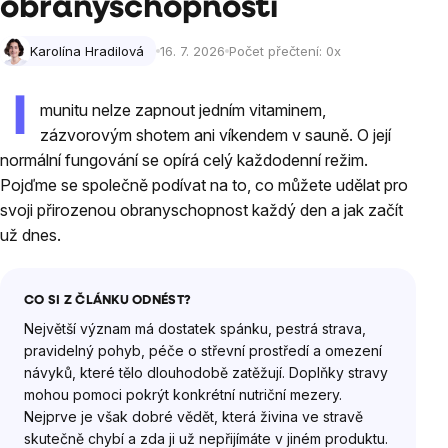
obranyschopností
Karolína Hradilová
16. 7. 2026
Počet přečtení:
0
x
I
munitu nelze zapnout jedním vitaminem,
zázvorovým shotem ani víkendem v sauně. O její
normální fungování se opírá celý každodenní režim.
Pojďme se společně podívat na to, co můžete udělat pro
svoji přirozenou obranyschopnost každý den a jak začít
už dnes.
CO SI Z ČLÁNKU ODNÉST?
Největší význam má dostatek spánku, pestrá strava,
pravidelný pohyb, péče o střevní prostředí a omezení
návyků, které tělo dlouhodobě zatěžují. Doplňky stravy
mohou pomoci pokrýt konkrétní nutriční mezery.
Nejprve je však dobré vědět, která živina ve stravě
skutečně chybí a zda ji už nepřijímáte v jiném produktu.