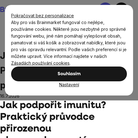
Přejít
Nákupní
na
košík
Pokračovat bez personalizace
obsah
Aby pro vás Brainmarket fungoval co nejlépe,
používáme cookies. Některé jsou nezbytné pro správné
fungování webu, jiné nám pomáhají vylepšovat obsah,
Blog
Jak podpořit imunitu? Praktický průvodce
pamatovat si váš košík a zobrazovat nabídky, které jsou
přirozenou obranyschopností
pro vás opravdu relevantní. Podle vašich preferencí si je
Jak podpořit imunitu?
můžete upravit. Více informací najdete v našich
Zásadách používání cookies
.
Praktický průvodce
Souhlasím
přirozenou obranyschopností
Nastavení
16.7.2026
Jak podpořit imunitu?
Praktický průvodce
přirozenou