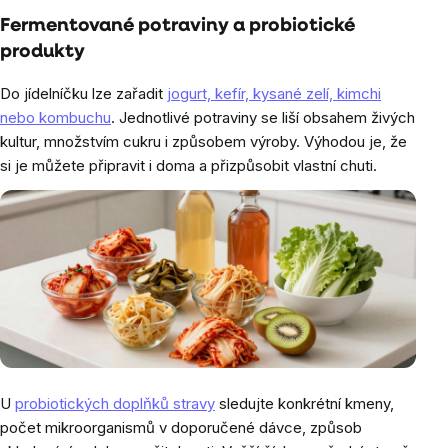
Fermentované potraviny a probiotické
produkty
Do jídelníčku lze zařadit
jogurt, kefír, kysané zelí, kimchi
nebo kombuchu
. Jednotlivé potraviny se liší obsahem živých
kultur, množstvím cukru i způsobem výroby. Výhodou je, že
si je můžete připravit i doma a přizpůsobit vlastní chuti.
U
probiotických doplňků stravy
sledujte konkrétní kmeny,
počet mikroorganismů v doporučené dávce, způsob