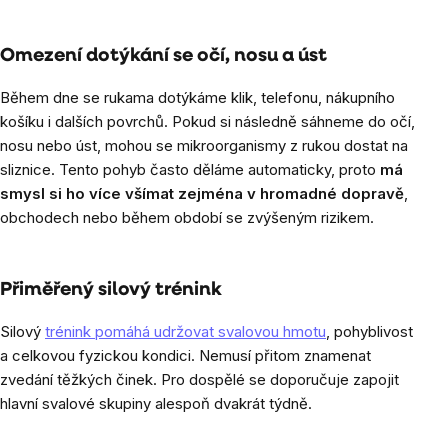
Omezení dotýkání se očí, nosu a úst
Během dne se rukama dotýkáme klik, telefonu, nákupního
košíku i dalších povrchů. Pokud si následně sáhneme do očí,
nosu nebo úst, mohou se mikroorganismy z rukou dostat na
sliznice. Tento pohyb často děláme automaticky, proto
má
smysl si ho více všímat zejména v hromadné dopravě
,
obchodech nebo během období se zvýšeným rizikem.
Přiměřený silový trénink
Silový
trénink pomáhá udržovat svalovou hmotu
, pohyblivost
a celkovou fyzickou kondici. Nemusí přitom znamenat
zvedání těžkých činek. Pro dospělé se doporučuje zapojit
hlavní svalové skupiny alespoň dvakrát týdně.