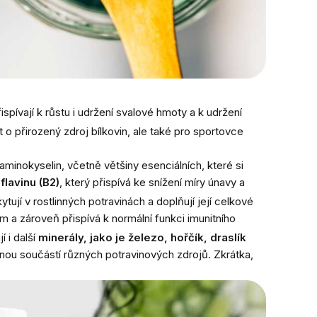
pívají k růstu i udržení svalové hmoty a k udržení
t o přirozený zdroj bílkovin, ale také pro sportovce
aminokyselin, včetně většiny esenciálních, které si
flavinu (B2)
, který přispívá ke snížení míry únavy a
ytují v rostlinných potravinách a doplňují její celkové
em a zároveň přispívá k normální funkci imunitního
 i další
minerály, jako je železo, hořčík, draslík
enou součástí různých potravinových zdrojů. Zkrátka,