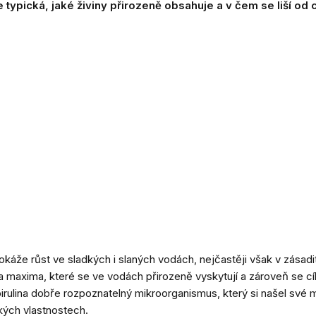
e typická, jaké živiny přirozeně obsahuje a v čem se liší od 
dokáže růst ve sladkých i slaných vodách, nejčastěji však v zás
ra maxima
, které se ve vodách přirozeně vyskytují a zároveň se c
rulina dobře rozpoznatelný mikroorganismus, který si našel své mí
ckých vlastnostech.