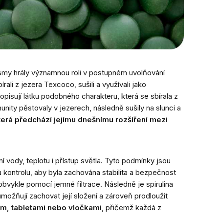
anismy hrály významnou roli v postupném uvolňování
rali z jezera Texcoco, sušili a využívali jako
opisují látku podobného charakteru, která se sbírala z
munity pěstovaly v jezerech, následně sušily na slunci a
 která předchází jejímu dnešnímu rozšíření mezi
í vody, teplotu i přístup světla. Tyto podmínky jsou
ou kontrolu, aby byla zachována stabilita a bezpečnost
obvykle pomocí jemné filtrace. Následně je spirulina
možňují zachovat její složení a zároveň prodloužit
em, tabletami nebo vločkami
, přičemž každá z