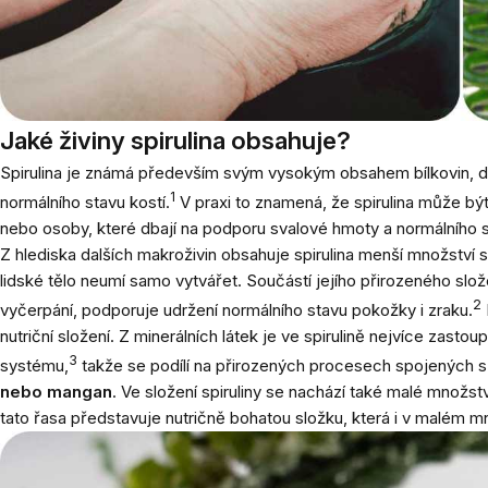
Jaké živiny spirulina obsahuje?
Spirulina je známá především svým vysokým obsahem bílkovin, díky
1
normálního stavu kostí.
V praxi to znamená, že spirulina může být 
nebo osoby, které dbají na podporu svalové hmoty a normálního s
Z hlediska dalších makroživin obsahuje spirulina menší množství s
lidské tělo neumí samo vytvářet. Součástí jejího přirozeného slož
2
vyčerpání, podporuje udržení normálního stavu pokožky i zraku.
nutriční složení. Z minerálních látek je ve spirulině nejvíce zas
3
systému,
takže se podílí na přirozených procesech spojených s je
nebo mangan
. Ve složení spiruliny se nachází také malé množs
tato řasa představuje nutričně bohatou složku, která i v malém m