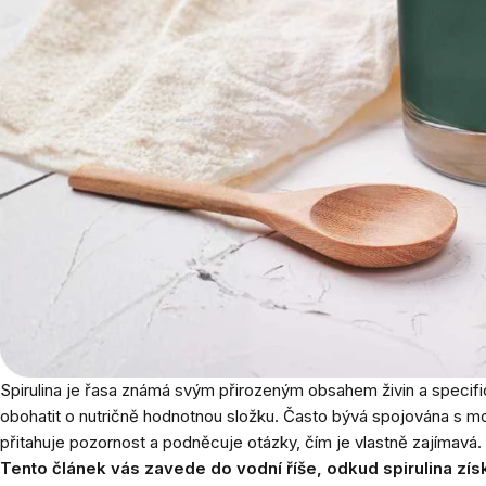
Spirulina je řasa známá svým přirozeným obsahem živin a specific
obohatit o nutričně hodnotnou složku. Často bývá spojována s mo
přitahuje pozornost a podněcuje otázky, čím je vlastně zajímavá. P
Tento článek vás zavede do vodní říše, odkud spirulina zís