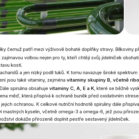
 čemuž patří mezi výživově bohaté doplňky stravy. Bílkoviny přis
zajímavou volbou nejen pro ty, kteří chtějí svůj jídelníček obohati
tavu kostí.
acharidů a jen nízký podíl tuků. K tomu navazuje široké spektrum 
ení jsou také vitaminy, zejména
vitaminy skupiny B, včetně ribo
Dále spirulina obsahuje
vitaminy C, A, E a K
, které se běžně vysk
toupena měď, která přispívá k ochraně buněk před oxidativním stres
jich ochranou. K celkové nutriční hodnotě spiruliny dále přispívají
tví mastných kyselin, včetně omega-3 a omega-6, jež jsou přiroz
nožství dokáže přirozeně doplnit pestře sestavený jídelníček.