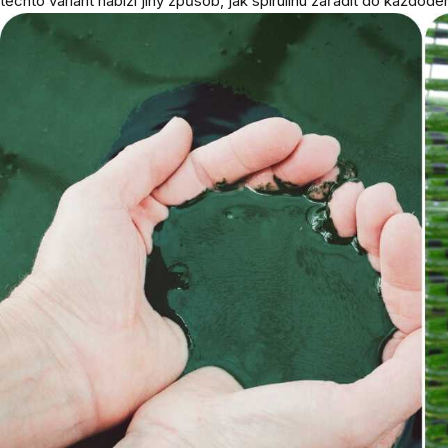
těchto variant nabízí jiný způsob, jak spirulinu zařadit do každoden