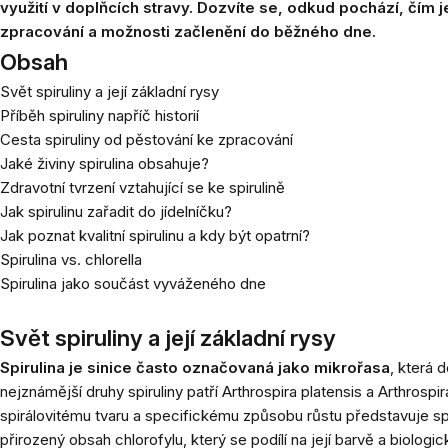
využití v doplňcích stravy. Dozvíte se, odkud pochází, čím j
zpracování a možnosti začlenění do běžného dne.
Obsah
Svět spiruliny a její základní rysy
Příběh spiruliny napříč historií
Cesta spiruliny od pěstování ke zpracování
Jaké živiny spirulina obsahuje?
Zdravotní tvrzení vztahující se ke spirulině
Jak spirulinu zařadit do jídelníčku?
Jak poznat kvalitní spirulinu a kdy být opatrní?
Spirulina vs. chlorella
Spirulina jako součást vyváženého dne
Svět spiruliny a její základní rysy
Spirulina je sinice často označovaná jako mikrořasa
, která 
nejznámější druhy spiruliny patří
Arthrospira platensis
a
Arthrospi
spirálovitému tvaru a specifickému způsobu růstu představuje spi
přirozený obsah chlorofylu, který se podílí na její barvě a biologi