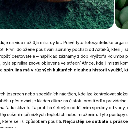
haduje na více než 3,5 miliardy let. Právě tyto fotosyntetické org
 První doložené používání spiruliny pochází od Aztéků, kteří ji sbí
 evropští cestovatelé – například záznamy z dob Kryštofa Kolumba p
, byla spirulina znovu objevena ve střední Africe, kde ji místní ko
že
spirulina má v různých kulturách dlouhou historii využití,
ch jezerech nebo speciálních nádržích, kde lze kontrolovat složen
průběhu pěstování je kladen důraz na čistotu prostředí a pravideln
na řadu sklizeň. Ta probíhá šetrným oddělením spiruliny od vody, 
stěji sušením při nízkých teplotách nebo mražením. Tyto postupy u
, které se liší způsobem použití.
Nejčastěji se setkáte s prášk