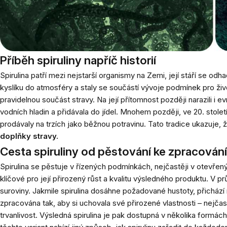
Příběh spiruliny napříč historií
Spirulina patří mezi nejstarší organismy na Zemi, její stáří se od
kyslíku do atmosféry a staly se součástí vývoje podmínek pro život.
pravidelnou součást stravy. Na její přítomnost později narazili i
vodních hladin a přidávala do jídel. Mnohem později, ve 20. století
prodávaly na trzích jako běžnou potravinu. Tato tradice ukazuje, 
doplňky stravy.
Cesta spiruliny od pěstování ke zpracování
Spirulina se pěstuje v řízených podmínkách, nejčastěji v otevřený
klíčové pro její přirozený růst a kvalitu výsledného produktu. V 
suroviny. Jakmile spirulina dosáhne požadované hustoty, přichází 
zpracována tak, aby si uchovala své přirozené vlastnosti – nejča
trvanlivost. Výsledná spirulina je pak dostupná v několika formách