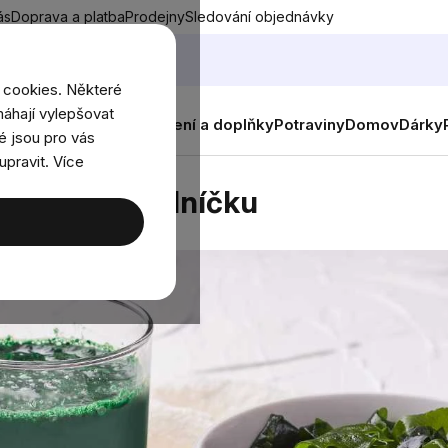
ás
Doprava a platba
Prodejny
Sledování objednávky
 cookies. Některé
áhají vylepšovat
nky
Muži
Ženy
Děti
Oblečení a doplňky
Potraviny
Domov
Dárky
é jsou pro vás
upravit. Více
delníčku
bohacení jídelníčku