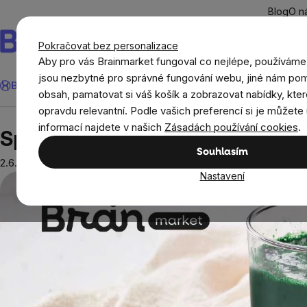
Přejít
Blog
O n
na
obsah
Pokračovat bez personalizace
Aby pro vás Brainmarket fungoval co nejlépe, používáme
Hledat
jsou nezbytné pro správné fungování webu, jiné nám pom
BrainMax®
Léto
Ušetři
Cíle
Doplňky stravy a výživa
Novi
obsah, pamatovat si váš košík a zobrazovat nabídky, kter
opravdu relevantní. Podle vašich preferencí si je můžete 
Blog
Spirulina: Jedinečná řasa pro obohacení jí
informací najdete v našich
Zásadách používání cookies
.
Spirulina: Jedinečná řasa pro o
Souhlasím
2.6.2025
Nastavení