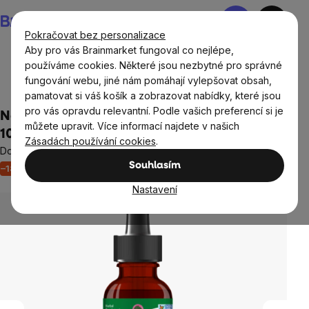
Přejít
Nákupní
na
košík
Pokračovat bez personalizace
obsah
Aby pro vás Brainmarket fungoval co nejlépe,
používáme cookies. Některé jsou nezbytné pro správné
fungování webu, jiné nám pomáhají vylepšovat obsah,
Cíle
pamatovat si váš košík a zobrazovat nabídky, které jsou
pro vás opravdu relevantní. Podle vašich preferencí si je
Nature's Answer Echinacea Root, extrakt,
můžete upravit. Více informací najdete v našich
1000 mg, 60 ml
Zásadách používání cookies
.
Doplněk stravy
Souhlasím
–18 %
Akce
Výprodej
Imunita
Neohodnoceno
Průměrné
hodnocení
Nastavení
produktu
je
0,0
z
5
hvězdiček.