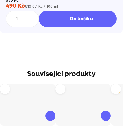
599 Kč
490 Kč
816,67 Kč / 100 ml
Měrná
cena:
Do košíku
Související produkty
Tip
Průměrné
Průměrné
Průměrné