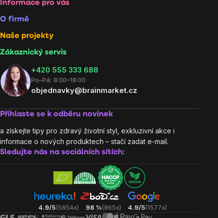
Informace pro vás
O firmě
Naše projekty
Zákaznický servis
‭+420 555 333 688
Po–Pá: 8:00–18:00
objednavky@brainmarket.cz
Přihlaste se k odběru novinek
a získejte tipy pro zdravý životní styl, exkluzivní akce i
informace o nových produktech – stačí zadat e-mail.
Sledujte nás na sociálních sítích:
4.9/5
(5854x)
98 %
(865x)
4.9/5
(1577x)