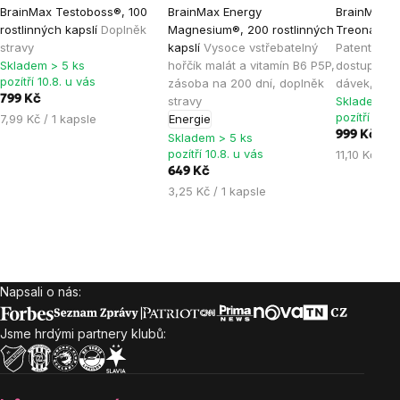
BrainMax Testoboss®, 100
BrainMax Energy
BrainMax M
hodnocení
hodnocení
hodnocen
rostlinných kapslí
Doplněk
Magnesium®, 200 rostlinných
Treonát, 90
produktu
produktu
produktu
stravy
kapslí
Vysoce vstřebatelný
Patentovan
je
je
je
Skladem > 5 ks
hořčík malát a vitamín B6 P5P,
dostupného
pozítří 10.8. u vás
zásoba na 200 dní, doplněk
dávek, dop
4,8
4,9
5,0
799 Kč
stravy
Skladem > 
z
z
z
pozítří 10.8
Měrná
7,99 Kč / 1 kapsle
Energie
5
5
5
cena:
999 Kč
Skladem > 5 ks
hvězdiček.
hvězdiček.
hvězdiček
pozítří 10.8. u vás
Měrná
11,10 Kč / 1
cena:
649 Kč
Měrná
3,25 Kč / 1 kapsle
cena:
Napsali o nás:
Zápatí
Jsme hrdými partnery klubů: