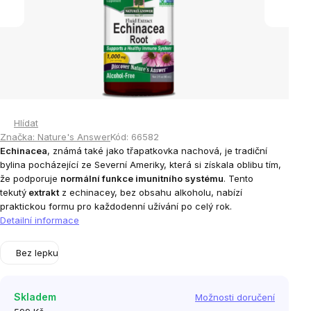
Hlídat
Značka:
Nature's Answer
Kód:
66582
Echinacea
, známá také jako třapatkovka nachová, je tradiční
bylina pocházející ze Severní Ameriky, která si získala oblibu tím,
že podporuje
normální funkce imunitního systému
. Tento
tekutý
extrakt
z echinacey, bez obsahu alkoholu, nabízí
praktickou formu pro každodenní užívání po celý rok.
Detailní informace
Bez lepku
Skladem
Možnosti doručení