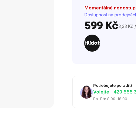
5
Momentálně nedostu
hvězdiček.
Dostupnost na prodejnác
599 Kč
3,33 Kč /
Měrná
cena:
Hlídat
Potřebujete poradit?
Volejte ‭+420 555 
Po–Pá: 8:00–18:00