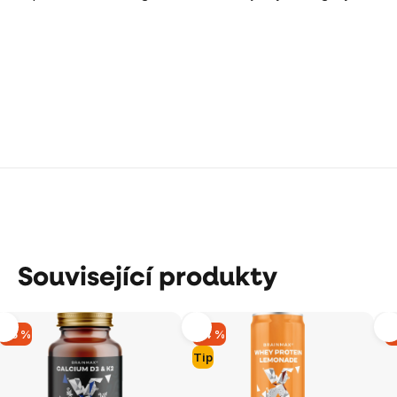
Související produkty
-15 %
-14 %
-
Tip