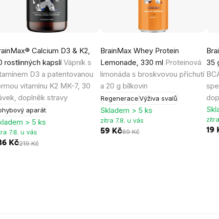
rainMax® Calcium D3 & K2,
BrainMax Whey Protein
Bra
0 rostlinných kapslí
Vápník s
Lemonade, 330 ml
Proteinová
35
itamínem D3 a patentovanou
limonáda s broskvovou příchutí
BCA
ormou vitamínu K2 MK-7, 30
a 20 g bílkovin
spe
ávek, doplněk stravy
dop
Regenerace
Výživa svalů
Skl
Skladem > 5 ks
ohybový aparát
zítr
zítra 7.8. u vás
kladem > 5 ks
19 
59 Kč
69 Kč
tra 7.8. u vás
86 Kč
219 Kč