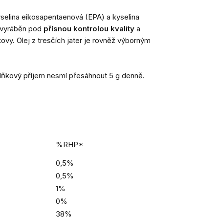
yselina eikosapentaenová (EPA) a kyselina
 vyráběn pod
přísnou kontrolou kvality
a
kovy. Olej z tresčích jater je rovněž výborným
oplňkový příjem nesmí přesáhnout 5 g denně.
%RHP*
0,5%
0,5%
1%
0%
38%