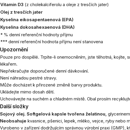
Vitamin D3
(z cholekalciferolu a oleje z tresčích jater)
Olej z tresčích jater
Kyselina eikosapentaenová (EPA)
Kyselina dokosahexaenová (DHA)
* % denní referenční hodnoty příjmu
*** denní referenční hodnota příjmu není stanovena
Upozornění
Pouze pro dospělé. Trpíte-li onemocněním, jste těhotná, kojíte, s
lékařem.
Nepřekračujte doporučené denní dávkování.
Není náhradou pestré stravy.
Může docházet k přirozené změně barvy produktu.
Ukládejte mimo dosah dětí.
Uchovávejte na suchém a chladném místě. Obal prosím recyklujt
Další složky
Sojový olej. Softgelová kapsle tvořena želatinou,
glycerinem
Neobsahuje
kvasnice, pšenici, lepek, mléko, vejce, ryby nebo 
Vyrobeno v zařízení dodržujícím správnou výrobní praxi (GMP), kt