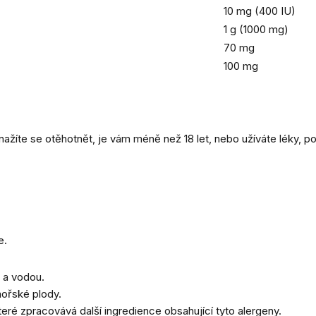
10 mg (400 IU)
1 g (1000 mg)
70 mg
100 mg
nažíte se otěhotnět, je vám méně než 18 let, nebo užíváte léky, p
e.
 a vodou.
mořské plody.
eré zpracovává další ingredience obsahující tyto alergeny.