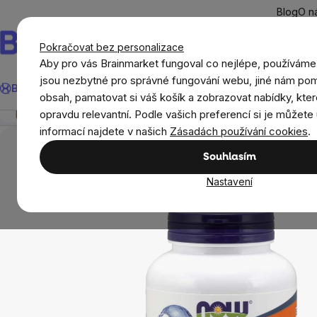
Přejít
Blog
O n
na
obsah
Pokračovat bez personalizace
Aby pro vás Brainmarket fungoval co nejlépe, používáme
Hledat
jsou nezbytné pro správné fungování webu, jiné nám pom
BrainMax®
Léto
Ušetři
Cíle
Doplňky stravy a výživa
Novi
NOW Cod Liver Oil (omega 3, olej z tresčích jater), 1
obsah, pamatovat si váš košík a zobrazovat nabídky, kter
Přehled
Popis
Související produkty
Recenze
opravdu relevantní. Podle vašich preferencí si je můžete 
Doplňky stravy a výživa
Tuky
Omega 3
informací najdete v našich
Zásadách používání cookies
.
Souhlasím
Nastavení