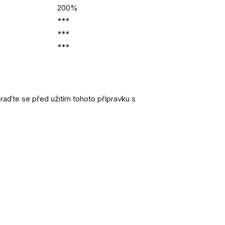
200%
***
***
***
oraďte se před užitím tohoto přípravku s