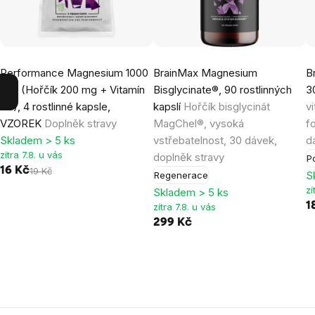
Performance Magnesium 1000
BrainMax Magnesium
B
mg, (Hořčík 200 mg + Vitamín
Bisglycinate®, 90 rostlinných
3
B6), 4 rostlinné kapsle,
kapslí
Hořčík bisglycinát
v
VZOREK
Doplněk stravy
MagChel®, vysoká
f
Skladem > 5 ks
vstřebatelnost, 30 dávek,
d
zítra 7.8. u vás
doplněk stravy
P
16 Kč
19 Kč
S
Regenerace
zí
Skladem > 5 ks
1
zítra 7.8. u vás
299 Kč