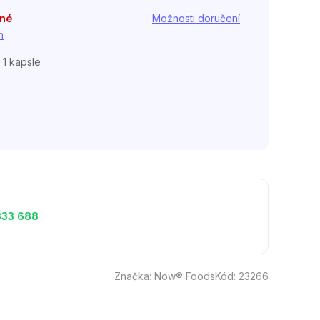
pné
Možnosti doručení
h
 1 kapsle
333 688
Značka:
Now® Foods
Kód:
23266