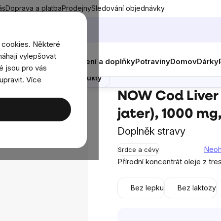
ás
Doprava a platba
Prodejny
Sledování objednávky
 cookies. Některé
áhají vylepšovat
nky
Muži
Ženy
Děti
Oblečení a doplňky
Potraviny
Domov
Dárky
000 mg, 180 softgel kapslí
é jsou pro vás
Poradna
Podobné produkty
upravit. Více
NOW Cod Liver Oil (omega 3, olej z tresčích jater), 1000 mg, 180 s
NOW Cod Liver O
jater), 1000 mg,
Doplněk stravy
Neo
Srdce a cévy
Průměrné
Přírodní koncentrát oleje z tre
hodnocení
produktu
Bez lepku
Bez laktozy
je
0,0
z