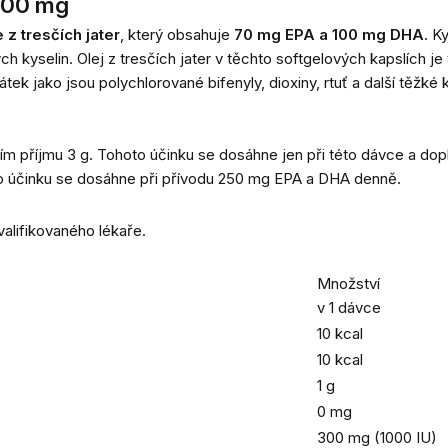
1000 mg
z tresčích jater
, který obsahuje
70 mg EPA a 100 mg DHA
. K
yselin. Olej z tresčích jater v těchto softgelových kapslích je
tek jako jsou polychlorované bifenyly, dioxiny, rtuť a další těžké 
enním příjmu 3 g. Tohoto účinku se dosáhne jen při této dávce a d
vého účinku se dosáhne při přívodu 250 mg EPA a DHA denně.
valifikovaného lékaře.
Množství
v 1 dávce
10 kcal
10 kcal
1 g
0 mg
300 mg (1000 IU)