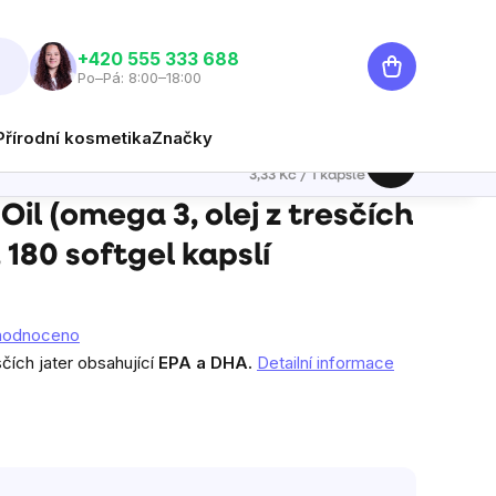
Nákupní
‭+420 555 333 688
Po–Pá: 8:00–18:00
košík
Přírodní kosmetika
Značky
599 Kč
Hlídat
Měrná cena:
3,33 Kč / 1 kapsle
oftgel kapslí
il (omega 3, olej z tresčích
 180 softgel kapslí
hodnoceno
sčích jater obsahující
EPA a DHA.
Detailní informace