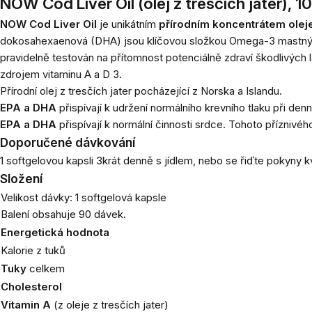
NOW Cod Liver Oil (olej z tresčích jater), 
NOW Cod Liver Oil
je unikátním
přírodním koncentrátem oleje 
dokosahexaenová (DHA) jsou klíčovou složkou Omega-3 mastných k
pravidelně testován na přítomnost potenciálně zdraví škodlivých lá
zdrojem vitaminu A a D 3.
Přírodní olej z tresčích jater pocházející z Norska a Islandu.
EPA a DHA
přispívají k udržení normálního krevního tlaku při d
EPA a DHA
přispívají k normální činnosti srdce. Tohoto přízni
Doporučené dávkování
1 softgelovou kapsli 3krát denně s jídlem, nebo se řiďte pokyny k
Složení
Velikost dávky: 1 softgelová kapsle
Balení obsahuje 90 dávek.
Energetická hodnota
Kalorie z tuků
Tuky
celkem
Cholesterol
Vitamin A
(z oleje z tresčích jater)