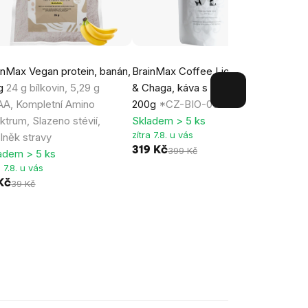
inMax Vegan protein, banán,
BrainMax Coffee Lion's Mane
Brain
 g
24 g bílkovin, 5,29 g
& Chaga, káva s houbami, BIO,
Selen
A, Kompletní Amino
200g
*CZ-BIO-001 certifikát
rostl
ktrum, Slazeno stévií,
Skladem > 5 ks
Dopln
zítra 7.8. u vás
lněk stravy
Imuni
319 Kč
399 Kč
adem > 5 ks
Sklad
a 7.8. u vás
zítra 
Kč
39 Kč
15 K