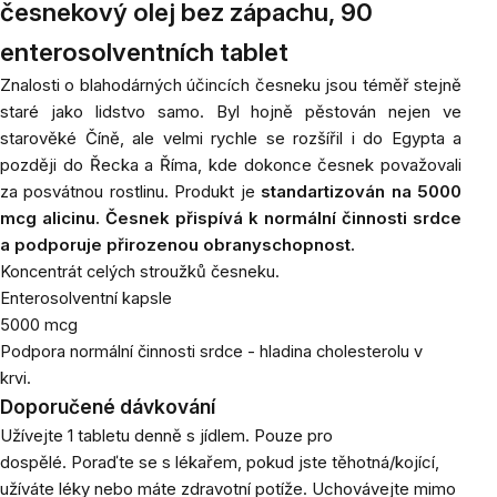
česnekový olej bez zápachu, 90
enterosolventních tablet
Znalosti o blahodárných účincích česneku jsou téměř stejně
staré jako lidstvo samo. Byl hojně pěstován nejen ve
starověké Číně, ale velmi rychle se rozšířil i do Egypta a
později do Řecka a Říma, kde dokonce česnek považovali
za posvátnou rostlinu. Produkt je
standartizován na 5000
mcg alicinu. Česnek přispívá k normální činnosti srdce
a podporuje přirozenou obranyschopnost.
Koncentrát celých stroužků česneku.
Enterosolventní kapsle
5000 mcg
Podpora normální činnosti srdce - hladina cholesterolu v
krvi.
Doporučené dávkování
Užívejte 1 tabletu denně s jídlem. Pouze pro
dospělé.
Poraďte se s lékařem, pokud jste těhotná/kojící,
užíváte léky nebo máte zdravotní potíže.
Uchovávejte mimo