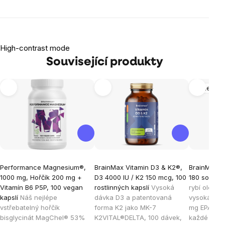
High-contrast mode
Související produkty
Mozek
Performance Magnesium®,
BrainMax Vitamin D3 & K2®,
BrainMax O
1000 mg, Hořčík 200 mg +
D3 4000 IU / K2 150 mcg, 100
180 softgel
Vitamín B6 P5P, 100 vegan
rostlinných kapslí
Vysoká
rybí olej, n
kapslí
Náš nejlépe
dávka D3 a patentovaná
vysoká vstř
vstřebatelný hořčík
forma K2 jako MK-7
mg EPA a 2
bisglycinát MagChel® 53%
K2VITAL®DELTA, 100 dávek,
každé kapsl