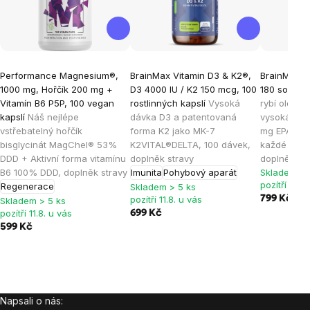
Performance Magnesium®,
BrainMax Vitamin D3 & K2®,
BrainMax O
1000 mg, Hořčík 200 mg +
D3 4000 IU / K2 150 mcg, 100
180 softgel
Vitamín B6 P5P, 100 vegan
rostlinných kapslí
Vysoká
rybí olej, n
kapslí
Náš nejlépe
dávka D3 a patentovaná
vysoká vstř
vstřebatelný hořčík
forma K2 jako MK-7
mg EPA a 2
bisglycinát MagChel® 53%
K2VITAL®DELTA, 100 dávek,
každé kapsl
DDD + Aktivní forma vitamínu
doplněk stravy
doplněk st
B6 100% DDD, doplněk stravy
Imunita
Pohybový aparát
Skladem > 
pozítří 11.8.
Regenerace
Skladem > 5 ks
pozítří 11.8. u vás
799 Kč
Skladem > 5 ks
pozítří 11.8. u vás
699 Kč
599 Kč
Napsali o nás:
Zápatí