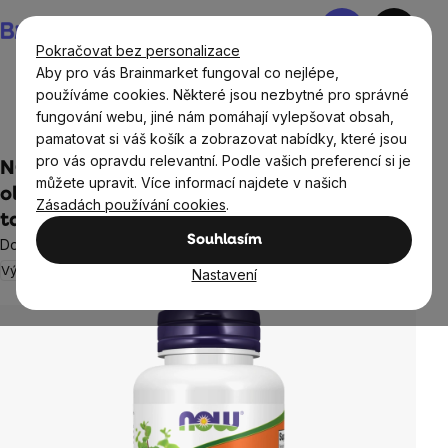
Přejít
Nákupní
na
košík
Pokračovat bez personalizace
obsah
Aby pro vás Brainmarket fungoval co nejlépe,
používáme cookies. Některé jsou nezbytné pro správné
fungování webu, jiné nám pomáhají vylepšovat obsah,
Cíle
Imunita
pamatovat si váš košík a zobrazovat nabídky, které jsou
pro vás opravdu relevantní. Podle vašich preferencí si je
NOW Garlic 5000 mcg alicinu, česnekový
můžete upravit. Více informací najdete v našich
olej bez zápachu, 90 enterosolventních
Zásadách používání cookies
.
tablet
Souhlasím
Doplněk stravy
Výprodej
Srdce a cévy
Cholesterol
2 hodnocení
Nastavení
Průměrné
hodnocení
produktu
je
5,0
z
5
hvězdiček.