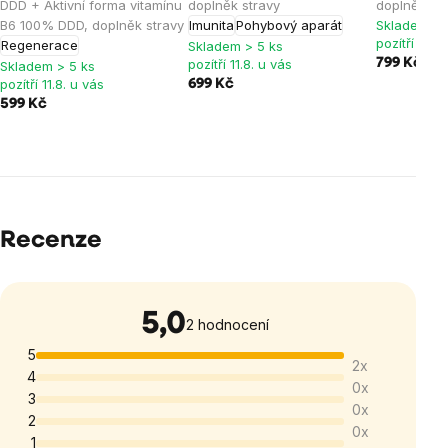
DDD + Aktivní forma vitamínu
doplněk stravy
doplněk st
B6 100% DDD, doplněk stravy
Imunita
Pohybový aparát
Skladem > 
pozítří 11.8.
Regenerace
Skladem > 5 ks
pozítří 11.8. u vás
799 Kč
Skladem > 5 ks
pozítří 11.8. u vás
699 Kč
599 Kč
Recenze
5,0
Průměrné
2 hodnocení
hodnocení
5
2x
produktu
4
0x
je
3
0x
5,0
2
0x
1
z