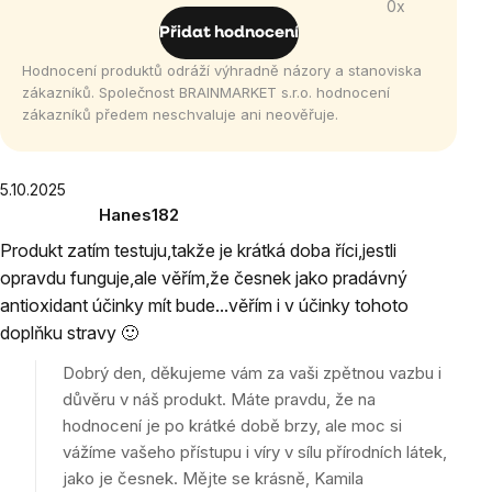
0x
5
Přidat hodnocení
hvězdiček.
Hodnocení produktů odráží výhradně názory a stanoviska
zákazníků. Společnost BRAINMARKET s.r.o. hodnocení
zákazníků předem neschvaluje ani neověřuje.
Výpis
5.10.2025
Hanes182
hodnocení
Hodnocení
Produkt zatím testuju,takže je krátká doba říci,jestli
produktu
opravdu funguje,ale věřím,že česnek jako pradávný
je
antioxidant účinky mít bude...věřím i v účinky tohoto
5
z
doplňku stravy 🙂
5
Dobrý den, děkujeme vám za vaši zpětnou vazbu i
hvězdiček.
důvěru v náš produkt. Máte pravdu, že na
hodnocení je po krátké době brzy, ale moc si
vážíme vašeho přístupu i víry v sílu přírodních látek,
jako je česnek. Mějte se krásně, Kamila