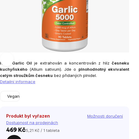
NOW Garlic Oil
je extrahován a koncentrován z hlíz
česneku
kuchyňského
(
Allium sativum
). Jde o
plnohodnotný ekvivalent
celým stroužkům česneku
bez přidaných plnidel.
Detailní informace
Vegan
Produkt byl vyřazen
Možnosti doručení
Dostupnost na prodejnách
469 Kč
5,21 Kč / 1 tableta
Měrná