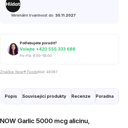
cena:
Hlídat
Minimální trvanlivost do:
30.11.2027
Potřebujete poradit?
Volejte ‭+420 555 333 688
Po–Pá: 8:00–18:00
Značka:
Now® Foods
Kód:
48387
Popis
Související produkty
Recenze
Poradna
Pod
NOW Garlic 5000 mcg alicinu,