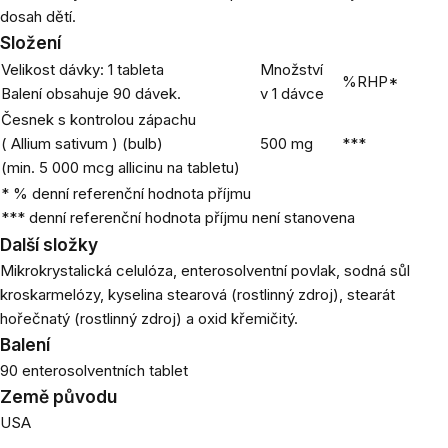
dosah dětí.
Složení
Velikost dávky: 1 tableta
Množství
%RHP*
Balení obsahuje 90 dávek.
v 1 dávce
Česnek s kontrolou zápachu
(
Allium sativum
) (bulb)
500 mg
***
(min. 5 000 mcg allicinu na tabletu)
* % denní referenční hodnota příjmu
*** denní referenční hodnota příjmu není stanovena
Další složky
Mikrokrystalická celulóza, enterosolventní povlak, sodná sůl
kroskarmelózy, kyselina stearová (rostlinný zdroj), stearát
hořečnatý (rostlinný zdroj) a oxid křemičitý.
Balení
90 enterosolventních tablet
Země původu
USA