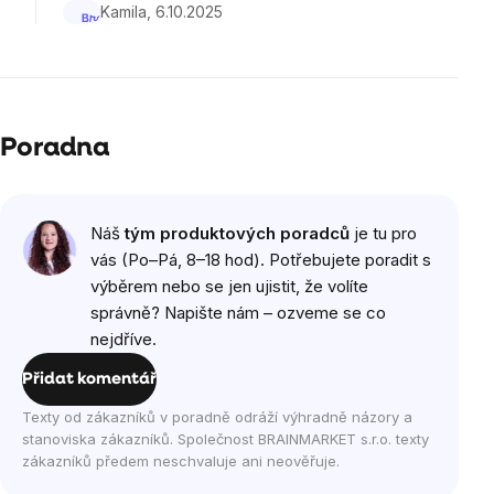
Kamila
6.10.2025
Poradna
Výpis
Náš
tým produktových poradců
je tu pro
diskuzí
vás (Po–Pá, 8–18 hod). Potřebujete poradit s
výběrem nebo se jen ujistit, že volíte
správně? Napište nám – ozveme se co
nejdříve.
Přidat komentář
Texty od zákazníků v poradně odráží výhradně názory a
stanoviska zákazníků. Společnost BRAINMARKET s.r.o. texty
zákazníků předem neschvaluje ani neověřuje.