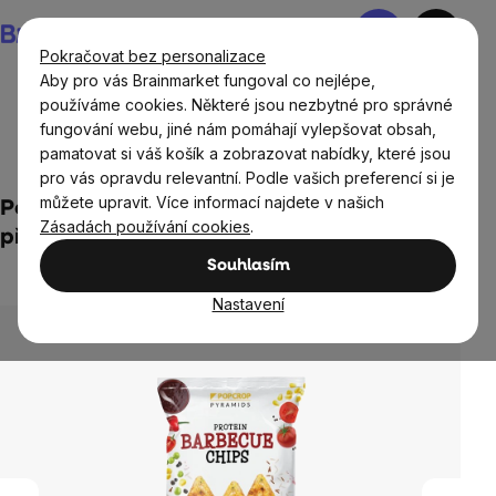
Přejít
Nákupní
na
košík
Pokračovat bez personalizace
obsah
Aby pro vás Brainmarket fungoval co nejlépe,
používáme cookies. Některé jsou nezbytné pro správné
fungování webu, jiné nám pomáhají vylepšovat obsah,
Potraviny
Potraviny bez lepku
Sladké snacky a slané
pamatovat si váš košík a zobrazovat nabídky, které jsou
krekry bez lepku
pro vás opravdu relevantní. Podle vašich preferencí si je
můžete upravit. Více informací najdete v našich
Popcrop - Proteinové chipsy s barbecue
Zásadách používání cookies
.
příchutí, 60 g
Souhlasím
Neohodnoceno
Průměrné
hodnocení
Nastavení
produktu
je
0,0
z
5
hvězdiček.