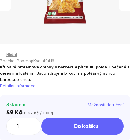
Hlídat
Značka:
Popcrop
Kód:
40416
Křupavé
proteinové chipsy s barbecue příchutí
, pomalu pečené z
cereálií a luštěnin. Jsou zdrojem bílkovin a potěší výraznou
barbecue chutí.
Detailní informace
Skladem
Možnosti doručení
49 Kč
81,67 Kč / 100 g
Měrná
cena:
Do košíku