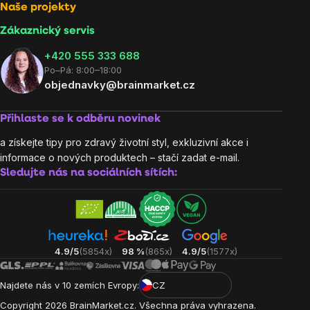
Naše projekty
Zákaznický servis
‭+420 555 333 688
Po–Pá: 8:00–18:00
objednavky@brainmarket.cz
Přihlaste se k odběru novinek
a získejte tipy pro zdravý životní styl, exkluzivní akce i
informace o nových produktech – stačí zadat e-mail.
Sledujte nás na sociálních sítích:
4.9/5
(5854x)
98 %
(865x)
4.9/5
(1577x)
Najdete nás v 10 zemích Evropy:
CZ
Copyright
2026
BrainMarket.cz. Všechna práva vyhrazena.