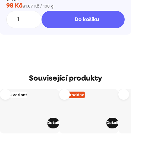
98 Kč
81,67 Kč / 100 g
Měrná
cena:
Do košíku
Související produkty
Více variant
Vyprodáno
Detail
Detail
Průměrné
Průměrné
Průměrné