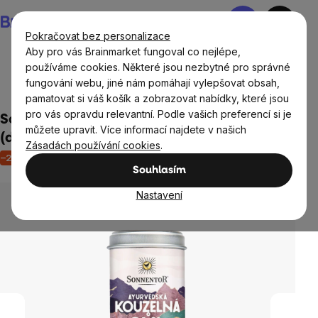
Přejít
Nákupní
na
košík
Pokračovat bez personalizace
obsah
Aby pro vás Brainmarket fungoval co nejlépe,
používáme cookies. Některé jsou nezbytné pro správné
fungování webu, jiné nám pomáhají vylepšovat obsah,
Potraviny
Dochucovadla a koření
pamatovat si váš košík a zobrazovat nabídky, které jsou
pro vás opravdu relevantní. Podle vašich preferencí si je
Sonnentor Ayurvédská kouzelná sůl jemná
můžete upravit. Více informací najdete v našich
(dózička), 120 g
Zásadách používání cookies
.
–24 %
Akce
Výprodej
Neohodnoceno
Průměrné
Souhlasím
hodnocení
produktu
Nastavení
je
0,0
z
5
hvězdiček.