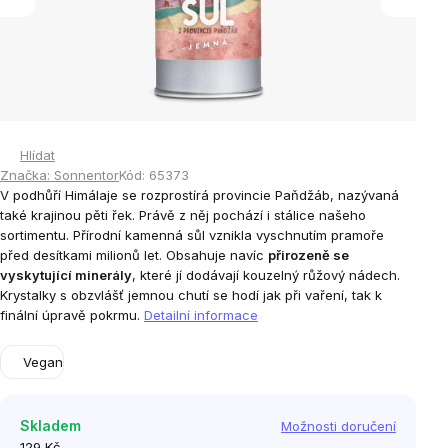
Hlídat
Značka:
Sonnentor
Kód:
65373
V podhůří Himálaje se rozprostírá provincie Paňdžáb, nazývaná
také krajinou pěti řek. Právě z něj pochází i stálice našeho
sortimentu. Přírodní kamenná sůl vznikla vyschnutím pramoře
před desítkami milionů let. Obsahuje navíc
přirozeně se
vyskytující minerály
, které jí dodávají kouzelný růžový nádech.
Krystalky s obzvlášť jemnou chutí se hodí jak při vaření, tak k
finální úpravě pokrmu.
Detailní informace
Vegan
Skladem
Možnosti doručení
129 Kč