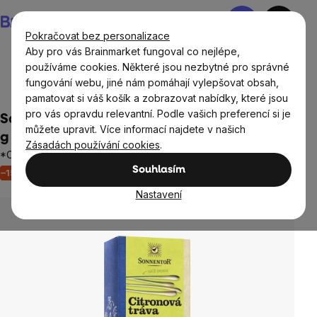
Přejít
Nákupní
na
košík
Pokračovat bez personalizace
obsah
Aby pro vás Brainmarket fungoval co nejlépe,
používáme cookies. Některé jsou nezbytné pro správné
fungování webu, jiné nám pomáhají vylepšovat obsah,
Potraviny
Dochucovadla a koření
pamatovat si váš košík a zobrazovat nabídky, které jsou
pro vás opravdu relevantní. Podle vašich preferencí si je
Sonnentor Citronová tráva řezaná, BIO, 25
můžete upravit. Více informací najdete v našich
g
Zásadách používání cookies
.
*CZ-BIO-002 certifikát
Souhlasím
–15 %
Akce
Výprodej
Neohodnoceno
Průměrné
hodnocení
Nastavení
produktu
je
0,0
z
5
hvězdiček.