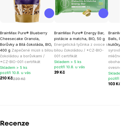
BrainMax Pure® Blueberry
BrainMax Pure® Energy Bar,
BrainMax L
Cheesecake Granola,
pistácie a matcha, BIO, 50 g
Balls, Prot
Borůvky a Bílá čokoláda, BIO,
Energetická tyčinka z ovoce s
kuličky, BIO
400 g
Zapečené müsli s bílou
bílou čokoládou / *CZ-BIO-
syrovátkov
čokoládou a borůvkami /
001 certifikát
mléčného p
*CZ-BIO-001 certifikát
Skladem > 5 ks
obohaceny
pozítří 10.8. u vás
Skladem > 5 ks
ovesné vlo
pozítří 10.8. u vás
39 Kč
Skladem > 
pozítří 10.8
210 Kč
239 Kč
103 Kč
129 
Recenze