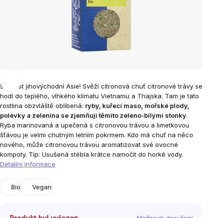
Svěžest jihovýchodní Asie! Svěží citronová chuť citronové trávy se
hodí do teplého, vlhkého klimatu Vietnamu a Thajska. Tam je tato
rostlina obzvláště oblíbená:
ryby, kuřecí maso, mořské plody,
polévky a zelenina se zjemňují těmito zeleno-bílými stonky
.
Ryba marinovaná a upečená s citronovou trávou a limetkovou
šťávou je velmi chutným letním pokrmem. Kdo má chuť na něco
nového, může citronovou trávou aromatizovat své ovocné
kompoty. Tip: Usušená stébla krátce namočit do horké vody.
Detailní informace
Bio
Vegan
Produkt byl vyřazen