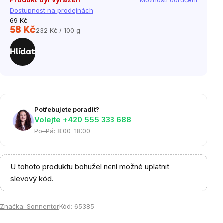
Možnosti doručení
Dostupnost na prodejnách
69 Kč
58 Kč
232 Kč / 100 g
Měrná
cena:
Hlídat
Potřebujete poradit?
Volejte ‭+420 555 333 688
Po–Pá: 8:00–18:00
U tohoto produktu bohužel není možné uplatnit
slevový kód.
Značka:
Sonnentor
Kód:
65385