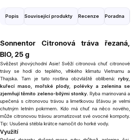
Popis
Související produkty
Recenze
Poradna
Pod
Sonnentor Citronová tráva řezaná,
BIO, 25 g
Svěžest jihovýchodní Asie! Svěží citronová chuť citronové
trávy se hodí do teplého, vlhkého klimatu Vietnamu a
Thajska. Tam je tato rostlina obzvláště oblíbená:
ryby,
kuřecí maso, mořské plody, polévky a zelenina se
zjemňují těmito zeleno-bílými stonky
. Ryba marinovaná a
upečená s citronovou trávou a limetkovou šťávou je velmi
chutným letním pokrmem. Kdo má chuť na něco nového,
může citronovou trávou aromatizovat své ovocné kompoty.
Tip: Usušená stébla krátce namočit do horké vody.
Využití
Pečení, dezerty, dušené maso, ryby, drůbež, zelenina, čaj,