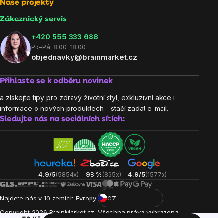
Naše projekty
Zákaznický servis
‭+420 555 333 688
Po–Pá: 8:00–18:00
objednavky@brainmarket.cz
Přihlaste se k odběru novinek
a získejte tipy pro zdravý životní styl, exkluzivní akce i
informace o nových produktech – stačí zadat e-mail.
Sledujte nás na sociálních sítích:
4.9/5
(5854x)
98 %
(865x)
4.9/5
(1577x)
Najdete nás v 10 zemích Evropy:
CZ
Copyright
2026
BrainMarket.cz. Všechna práva vyhrazena.