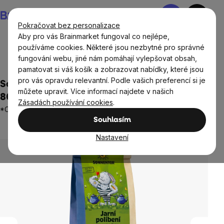
Přejít
Nákupní
na
košík
Pokračovat bez personalizace
obsah
Aby pro vás Brainmarket fungoval co nejlépe,
používáme cookies. Některé jsou nezbytné pro správné
fungování webu, jiné nám pomáhají vylepšovat obsah,
Potraviny
Nápoje
Čaje
Bylinné směsi
pamatovat si váš košík a zobrazovat nabídky, které jsou
pro vás opravdu relevantní. Podle vašich preferencí si je
Sonnentor Jarní políbení, sypaný čaj, BIO,
můžete upravit. Více informací najdete v našich
80 g
Zásadách používání cookies
.
*CZ-BIO-002 certifikát
Souhlasím
Neohodnoceno
Průměrné
hodnocení
Nastavení
produktu
je
0,0
z
5
hvězdiček.