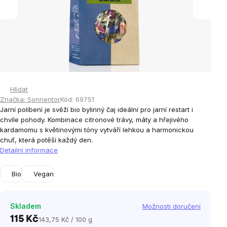
Hlídat
Značka:
Sonnentor
Kód:
69751
Jarní políbení je svěží bio bylinný čaj ideální pro jarní restart i
chvíle pohody. Kombinace citronové trávy, máty a hřejivého
kardamomu s květinovými tóny vytváří lehkou a harmonickou
chuť, která potěší každý den.
Detailní informace
Bio
Vegan
Skladem
Možnosti doručení
115 Kč
143,75 Kč / 100 g
Měrná