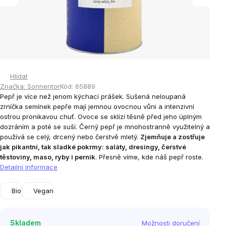
Hlídat
Značka:
Sonnentor
Kód:
65889
Pepř je více než jenom kýchací prášek. Sušená neloupaná
zrníčka semínek pepře mají jemnou ovocnou vůni a intenzivní
ostrou pronikavou chuť. Ovoce se sklízí těsně před jeho úplným
dozráním a poté se suší. Černý pepř je mnohostranně využitelný a
používá se celý, drcený nebo čerstvě mletý.
Zjemňuje a zostřuje
jak pikantní, tak sladké pokrmy: saláty, dresingy, čerstvé
těstoviny, maso, ryby i perník
. Přesně víme, kde náš pepř roste.
Detailní informace
Bio
Vegan
Skladem
Možnosti doručení