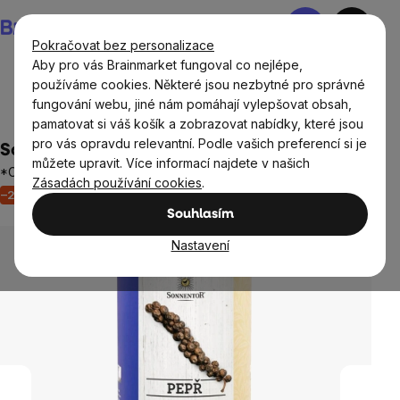
Přejít
Nákupní
na
košík
Pokračovat bez personalizace
obsah
Aby pro vás Brainmarket fungoval co nejlépe,
používáme cookies. Některé jsou nezbytné pro správné
fungování webu, jiné nám pomáhají vylepšovat obsah,
Potraviny
Dochucovadla a koření
pamatovat si váš košík a zobrazovat nabídky, které jsou
pro vás opravdu relevantní. Podle vašich preferencí si je
Sonnentor Pepř černý mletý, BIO, 500 g
můžete upravit. Více informací najdete v našich
*CZ-BIO-002 certifikát
Zásadách používání cookies
.
–23 %
Akce
Výprodej
Neohodnoceno
Průměrné
Souhlasím
hodnocení
produktu
Nastavení
je
0,0
z
5
hvězdiček.